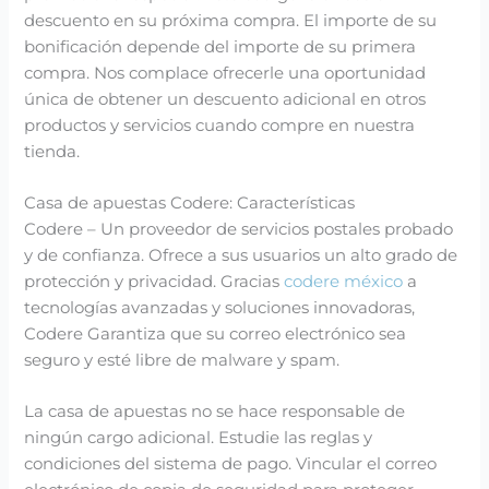
descuento en su próxima compra. El importe de su
bonificación depende del importe de su primera
compra. Nos complace ofrecerle una oportunidad
única de obtener un descuento adicional en otros
productos y servicios cuando compre en nuestra
tienda.
Casa de apuestas Codere: Características
Codere – Un proveedor de servicios postales probado
y de confianza. Ofrece a sus usuarios un alto grado de
protección y privacidad. Gracias
codere méxico
a
tecnologías avanzadas y soluciones innovadoras,
Codere Garantiza que su correo electrónico sea
seguro y esté libre de malware y spam.
La casa de apuestas no se hace responsable de
ningún cargo adicional. Estudie las reglas y
condiciones del sistema de pago. Vincular el correo