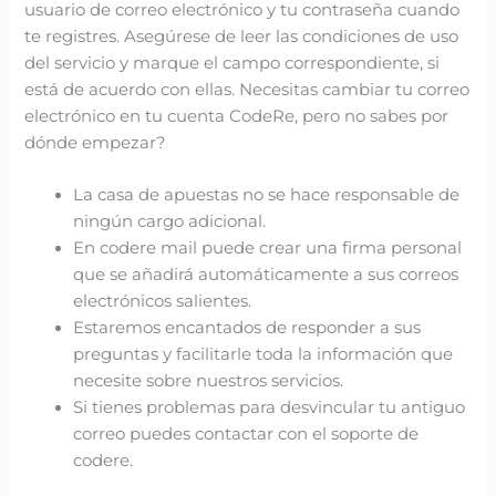
usuario de correo electrónico y tu contraseña cuando
te registres. Asegúrese de leer las condiciones de uso
del servicio y marque el campo correspondiente, si
está de acuerdo con ellas. Necesitas cambiar tu correo
electrónico en tu cuenta CodeRe, pero no sabes por
dónde empezar?
La casa de apuestas no se hace responsable de
ningún cargo adicional.
En codere mail puede crear una firma personal
que se añadirá automáticamente a sus correos
electrónicos salientes.
Estaremos encantados de responder a sus
preguntas y facilitarle toda la información que
necesite sobre nuestros servicios.
Si tienes problemas para desvincular tu antiguo
correo puedes contactar con el soporte de
codere.