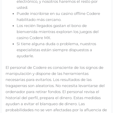
electrónico, y nosotros haremos el resto por
usted.
Puede inscribirse en su casino offline Codere
habilitado más cercano.
Los recién llegados gastan el bono de
bienvenida mientras exploran los juegos del
casino Codere MX.
Si tiene alguna duda o problema, nuestros
especialistas están siempre dispuestos a
ayudarle.
El personal de Codere es consciente de los signos de
manipulación y dispone de las herramientas
necesarias para evitarlos. Los resultados de las
tragaperras son aleatorios. No necesita levantarse del
ordenador para retirar fondos. El personal revisa el
historial del perfil, prepara el dinero. Estas medidas
ayudan a evitar el blanqueo de dinero. Las
probabilidades no se ven afectadas por la afluencia de