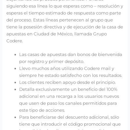
siguiendo esa línea lo que esperas como – resolución y
esperas el tiempo estimado de respuesta como parte
del proceso. Estas líneas pertenecen al grupo que
tiene la posesión directiva y de ejecución de la casa de
apuestas en Ciudad de México, llamada Grupo
Codere.
Las casas de apuestas dan bonos de bienvenida
por registro y primer depósito.
Llevo muchos años utilizando Codere mail y
siempre he estado satisfecho con los resultados.
Los clientes reciben apoyo desde el principio.
Detalla exclusivamente un beneficio del 100%
adicional en una recarga a los usuarios nuevos
que usen de paso los canales permitidos para
este tipo de acciones.
Para beneficiarse del descuento adicional, sólo
tiene que introducir el código promocional que