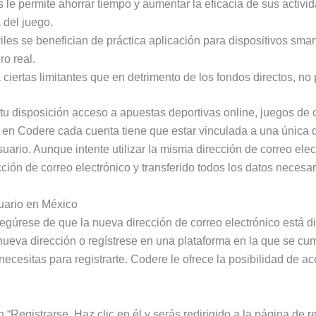
 le permite ahorrar tiempo y aumentar la eficacia de sus activi
 del juego.
es se benefician de práctica aplicación para dispositivos smart
ro real.
ciertas limitantes que en detrimento de los fondos directos, no 
tu disposición acceso a apuestas deportivas online, juegos de 
en Codere cada cuenta tiene que estar vinculada a una única di
usuario. Aunque intente utilizar la misma dirección de correo ele
ón de correo electrónico y transferido todos los datos necesari
uario en México
egúrese de que la nueva dirección de correo electrónico está di
eva dirección o regístrese en una plataforma en la que se cump
necesitas para registrarte. Codere le ofrece la posibilidad de a
 “Registrarse. Haz clic en él y serás redirigido a la página de r