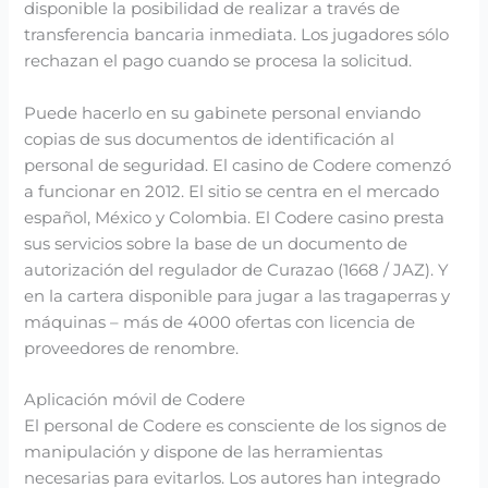
disponible la posibilidad de realizar a través de
transferencia bancaria inmediata. Los jugadores sólo
rechazan el pago cuando se procesa la solicitud.
Puede hacerlo en su gabinete personal enviando
copias de sus documentos de identificación al
personal de seguridad. El casino de Codere comenzó
a funcionar en 2012. El sitio se centra en el mercado
español, México y Colombia. El Codere casino presta
sus servicios sobre la base de un documento de
autorización del regulador de Curazao (1668 / JAZ). Y
en la cartera disponible para jugar a las tragaperras y
máquinas – más de 4000 ofertas con licencia de
proveedores de renombre.
Aplicación móvil de Codere
El personal de Codere es consciente de los signos de
manipulación y dispone de las herramientas
necesarias para evitarlos. Los autores han integrado