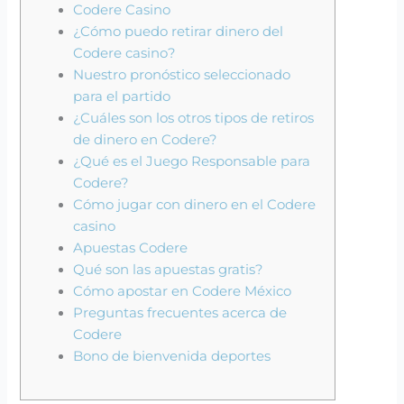
Codere Casino
¿Cómo puedo retirar dinero del
Codere casino?
Nuestro pronóstico seleccionado
para el partido
¿Cuáles son los otros tipos de retiros
de dinero en Codere?
¿Qué es el Juego Responsable para
Codere?
Cómo jugar con dinero en el Codere
casino
Apuestas Codere
Qué son las apuestas gratis?
Cómo apostar en Codere México
Preguntas frecuentes acerca de
Codere
Bono de bienvenida deportes