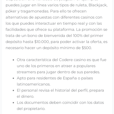
puedes jugar en línea varios tipos de ruleta, Blackjack,
póker y tragamonedas. Para ello te ofrecen
alternativas de apuestas con diferentes casinos con
los que puedes interactuar en tiempo real y con las
facilidades que ofrece su plataforma. La promoción se
trata de un bono de bienvenida del 100% del primer
depósito hasta $10.000, para poder activar la oferta, es
necesario hacer un depósito mínimo de $500.
Otra característica del Codere casino es que fue
uno de los primeros en atraer a populares
streamers para jugar dentro de sus paredes.
Apto para residentes de España o países
latinoamericanos.
El personal revisa el historial del perfil, prepara
el dinero.
Los documentos deben coincidir con los datos
del propietario.