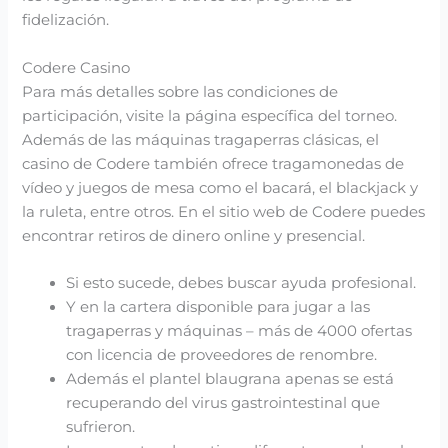
fidelización.
Codere Casino
Para más detalles sobre las condiciones de
participación, visite la página específica del torneo.
Además de las máquinas tragaperras clásicas, el
casino de Codere también ofrece tragamonedas de
vídeo y juegos de mesa como el bacará, el blackjack y
la ruleta, entre otros. En el sitio web de Codere puedes
encontrar retiros de dinero online y presencial.
Si esto sucede, debes buscar ayuda profesional.
Y en la cartera disponible para jugar a las
tragaperras y máquinas – más de 4000 ofertas
con licencia de proveedores de renombre.
Además el plantel blaugrana apenas se está
recuperando del virus gastrointestinal que
sufrieron.