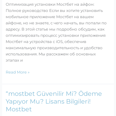
Оптимизация установки Мостбет на айфон:
руководство
Полное руководство Если вы хотите установить
мобильное приложение Мостбет на вашем
айфоне, но не знаете, с чего начать, вы попали по
адресу. В этой статье мы подробно обсудим, как
оптимизировать процесс установки приложения
Мостбет на устройства с iOS, обеспечив
максимальную производительность и удобство
использования. Мы расскажем об основных
этапах и
Read More »
“mostbet Güvenilir Mi? Ödeme
“mostbet
Güvenilir
Yapıyor Mu? Lisans Bilgileri!
Mi?
Mostbet
Ödeme