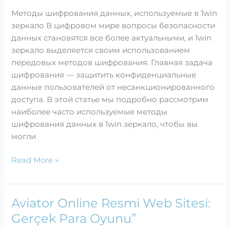
в
Методы шифрования данных, используемые в 1win
1win
зеркало В цифровом мире вопросы безопасности
зеркало
данных становятся все более актуальными, и 1win
зеркало выделяется своим использованием
передовых методов шифрования. Главная задача
шифрования — защитить конфиденциальные
данные пользователей от несанкционированного
доступа. В этой статье мы подробно рассмотрим
наиболее часто используемые методы
шифрования данных в 1win зеркало, чтобы вы
могли
Read More »
Aviator Online Resmi Web Sitesi:
Aviator
Online
Gerçek Para Oyunu”
Resmi