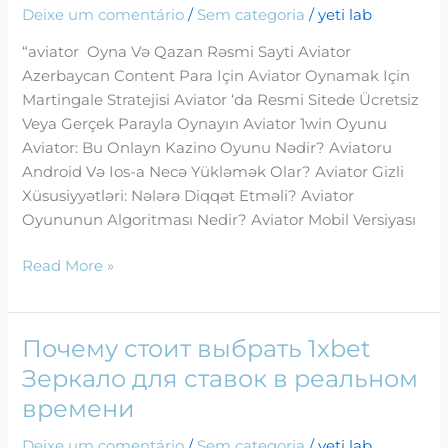
Deixe um comentário
/
Sem categoria
/
yeti lab
Web
Sitesi:
“aviator ️ Oyna Və Qazan Rəsmi Sayti Aviator
Gerçek
Azerbaycan Content Para Için Aviator Oynamak Için
Para
Martingale Stratejisi Aviator ‘da Resmi Sitede Ücretsiz
Oyunu”
Veya Gerçek Parayla Oynayın Aviator 1win Oyunu
Aviator: Bu Onlayn Kazino Oyunu Nədir? Aviatoru
Android Və Ios-a Necə Yükləmək Olar? Aviator Gizli
Xüsusiyyətləri: Nələrə Diqqət Etməli? Aviator
Oyununun Algoritması Nedir? Aviator Mobil Versiyası
Read More »
Почему стоит выбрать 1xbet
Почему
стоит
Зеркало для ставок в реальном
выбрать
времени
1xbet
Зеркало
Deixe um comentário
/
Sem categoria
/
yeti lab