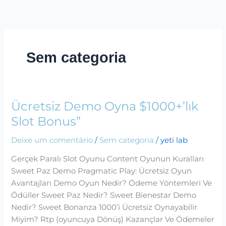
Ir
para
o
conteúdo
Sem categoria
Ücretsiz Demo Oyna $1000+’lık
Ücretsiz
Demo
Slot Bonus”
Oyna
Deixe um comentário
/
Sem categoria
/
yeti lab
$1000+’lık
Slot
Gerçek Paralı Slot Oyunu Content Oyunun Kuralları
Bonus”
Sweet Paz Demo Pragmatic Play: Ücretsiz Oyun
Avantajları Demo Oyun Nedir? Ödeme Yöntemleri Ve
Ödüller Sweet Paz Nedir? Sweet Bienestar Demo
Nedir? Sweet Bonanza 1000’i Ücretsiz Oynayabilir
Miyim? Rtp (oyuncuya Dönüş) Kazançlar Ve Ödemeler