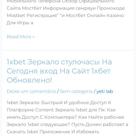
Мобильного Телефона Обзор Официального
Сайта Мостбет Информация семряуи Промокоде
Mostbet Регистрация” “и Мостбет Онлайн Казино
Для Игры а
Read More »
1xbet Зеркало стулочасы На
1xbet
Зеркало
Сегодня вход На Сайт 1хбет
стулочасы
Обновлено!
На
Сегодня
Deixe um comentário
/
Sem categoria
/
yeti lab
вход
1xbet Зеркало: Быстрый И удобное Доступ К
На
Платформе Content Зеркало 1xbet для Пк: Как
Сайт
иметь Доступ С Компьютера? Как Найти рабочее
1хбет
Зеркало 1xbet следующее? Пусть Домен работает а
Обновлено!
Скачать 1xbet Приложение И Избежать