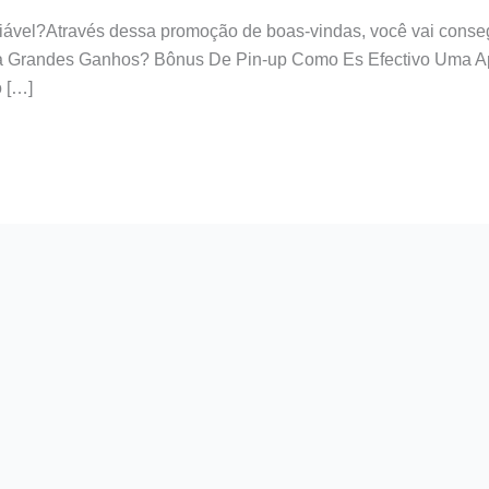
iável?Através dessa promoção de boas-vindas, você vai consegu
ga Grandes Ganhos? Bônus De Pin-up Como Es Efectivo Uma Apo
 […]