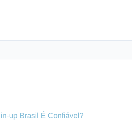
n-up Brasil É Confiável?