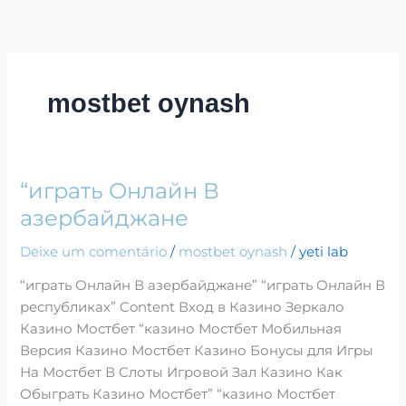
Ir
para
o
conteúdo
mostbet oynash
“играть Онлайн В
“играть
Онлайн
азербайджане
В
Deixe um comentário
/
mostbet oynash
/
yeti lab
азербайджане
“играть Онлайн В азербайджане” “играть Онлайн В
республиках” Content Вход в Казино Зеркало
Казино Мостбет “казино Мостбет Мобильная
Версия Казино Мостбет Казино Бонусы для Игры
На Мостбет В Слоты Игровой Зал Казино Как
Обыграть Казино Мостбет” “казино Мостбет