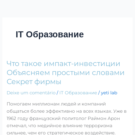
Ir
para
o
conteúdo
IT Образование
Что такое импакт-инвестиции
Что
такое
Объясняем простыми словами
импакт-
Секрет фирмы
инвестиции
Объясняем
Deixe um comentário
/
IT Образование
/
yeti lab
простыми
Помогаем миллионам людей и компаний
словами
общаться более эффективно на всех языках. Уже в
Секрет
1962 году французский политолог Раймон Арон
фирмы
отмечал, что медийное влияние терроризма
сильнее, чем его стратегическое воздействие.