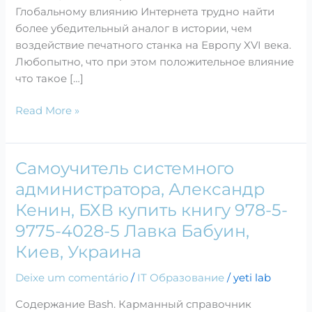
Глобальному влиянию Интернета трудно найти
более убедительный аналог в истории, чем
воздействие печатного станка на Европу XVI века.
Любопытно, что при этом положительное влияние
что такое […]
Read More »
Самоучитель системного
Самоучитель
системного
администратора, Александр
администратора,
Кенин, БХВ купить книгу 978-5-
Александр
9775-4028-5 Лавка Бабуин,
Кенин,
Киев, Украина
БХВ
купить
Deixe um comentário
/
IT Образование
/
yeti lab
книгу
978-
Содержание Bash. Карманный справочник