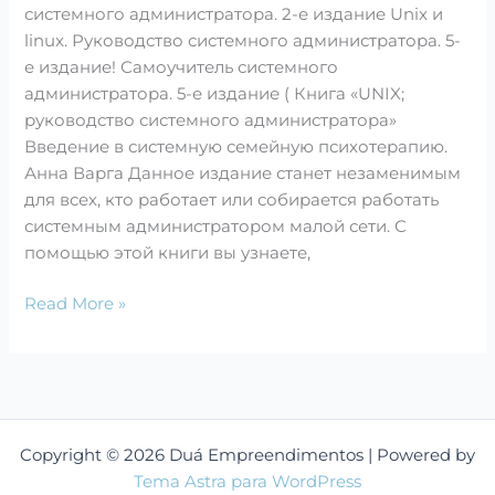
5-
системного администратора. 2-е издание Unix и
9775-
linux. Руководство системного администратора. 5-
4028-
е издание! Самоучитель системного
5
администратора. 5-е издание ( Книга «UNIX;
Лавка
руководство системного администратора»
Бабуин,
Введение в системную семейную психотерапию.
Киев,
Анна Варга Данное издание станет незаменимым
Украина
для всех, кто работает или собирается работать
системным администратором малой сети. С
помощью этой книги вы узнаете,
Read More »
Copyright © 2026 Duá Empreendimentos | Powered by
Tema Astra para WordPress