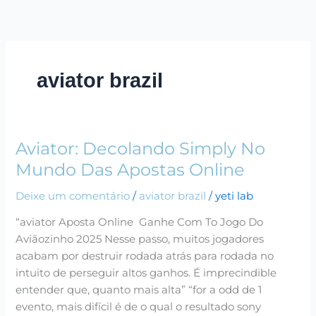
Ir
para
o
conteúdo
aviator brazil
Aviator: Decolando Simply No
Aviator:
Decolando
Mundo Das Apostas Online
Simply
Deixe um comentário
/
aviator brazil
/
yeti lab
No
Mundo
“aviator Aposta Online ️ Ganhe Com To Jogo Do
Das
Aviãozinho 2025 Nesse passo, muitos jogadores
Apostas
acabam por destruir rodada atrás para rodada no
Online
intuito de perseguir altos ganhos. É imprecindible
entender que, quanto mais alta” “for a odd de 1
evento, mais difícil é de o qual o resultado sony