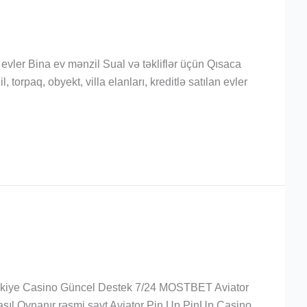
n evler Bina ev mənzil Sual və təkliflər üçün Qısaca
rpaq, obyekt, villa elanları, kreditlə satılan evler
Türkiye Casino Güncel Destek 7/24 MOSTBET Aviator
l Oynanır rəsmi sayt Aviator Pin Up PinUp Casino