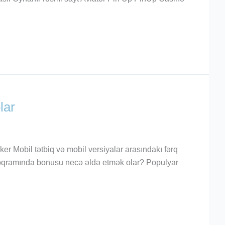
lar
 Mobil tətbiq və mobil versiyalar arasındakı fərq
oqramında bonusu necə əldə etmək olar? Populyar