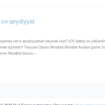
ş və qeydiyyat
aytında necə qeydiyyatdan keçmək olar? iOS tətbiq və yüklənil
mək lazımdır? Təyyarə Oyunu Mostbet Mostbet Aviator game Sos
 formu MostBet bonus –