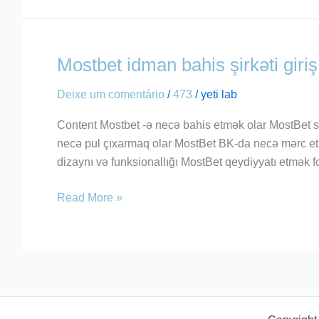
yükləmək
olar
Mostbet idman bahis şirkəti giri
Mostbet
idman
Deixe um comentário
/
473
/
yeti lab
bahis
şirkəti
Content Mostbet -ə necə bahis etmək olar MostBet s
giriş
necə pul çıxarmaq olar MostBet BK-da necə mərc et
və
dizaynı və funksionallığı MostBet qeydiyyatı etmək
qeydiyyat
Read More »