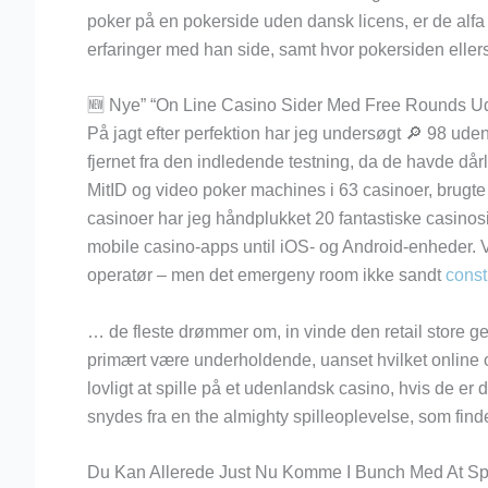
poker på en pokerside uden dansk licens, er de alfa o
erfaringer med han side, samt hvor pokersiden ellers 
🆕 Nye” “On Line Casino Sider Med Free Rounds Ud
På jagt efter perfektion har jeg undersøgt 🔎 98 ude
fjernet fra den indledende testning, da de havde dår
MitID og video poker machines i 63 casinoer, brugt
casinoer har jeg håndplukket 20 fantastiske casinoside
mobile casino-apps until iOS- og Android-enheder. Ve
operatør – men det emergeny room ikke sandt
const
… de fleste drømmer om, in vinde den retail store gevi
primært være underholdende, uanset hvilket online onl
lovligt at spille på et udenlandsk casino, hvis de e
snydes fra en the almighty spilleoplevelse, som find
Du Kan Allerede Just Nu Komme I Bunch Med At Sp