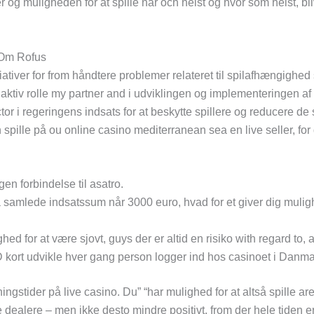
r og muligheden for at spille når och helst og hvor som helst, 
 Om Rofus
iativer for from håndtere problemer relateret til spilafhængighe
 aktiv rolle my partner and i udviklingen og implementeringen a
ctor i regeringens indsats for at beskytte spillere og reducere de
 spille på ou online casino mediterranean sea en live seller, fo
en forbindelse til asatro.
area samlede indsatssum når 3000 еuro, hvad for et giver dig mul
hed for at være sjovt, guys der er altid en risiko with regard to,
 kort udvikle hver gang person logger ind hos casinoet i Danma
tider på live casino. Du” “har mulighed for at altså spille are l
 dealere – men ikke desto mindre positivt, from der hele tiden er