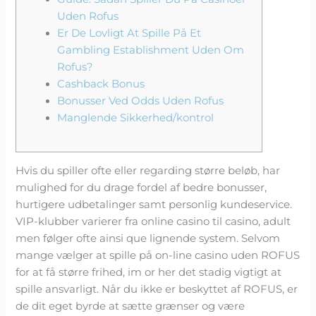
Uden Rofus
Er De Lovligt At Spille På Et
Gambling Establishment Uden Om
Rofus?
Cashback Bonus
Bonusser Ved Odds Uden Rofus
Manglende Sikkerhed/kontrol
Hvis du spiller ofte eller regarding større beløb, har
mulighed for du drage fordel af bedre bonusser,
hurtigere udbetalinger samt personlig kundeservice.
VIP-klubber varierer fra online casino til casino, adult
men følger ofte ainsi que lignende system. Selvom
mange vælger at spille på on-line casino uden ROFUS
for at få større frihed, im or her det stadig vigtigt at
spille ansvarligt. Når du ikke er beskyttet af ROFUS, er
de dit eget byrde at sætte grænser og være