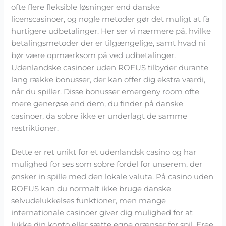
ofte flere fleksible løsninger end danske
licenscasinoer, og nogle metoder gør det muligt at få
hurtigere udbetalinger. Her ser vi nærmere på, hvilke
betalingsmetoder der er tilgængelige, samt hvad ni
bør være opmærksom på ved udbetalinger.
Udenlandske casinoer uden ROFUS tilbyder durante
lang række bonusser, der kan offer dig ekstra værdi,
når du spiller. Disse bonusser emergeny room ofte
mere generøse end dem, du finder på danske
casinoer, da sobre ikke er underlagt de samme
restriktioner.
Dette er ret unikt for et udenlandsk casino og har
mulighed for ses som sobre fordel for unserem, der
ønsker in spille med den lokale valuta. På casino uden
ROFUS kan du normalt ikke bruge danske
selvudelukkelses funktioner, men mange
internationale casinoer giver dig mulighed for at
lukke din konto eller sætte egne grænser for spil. Free