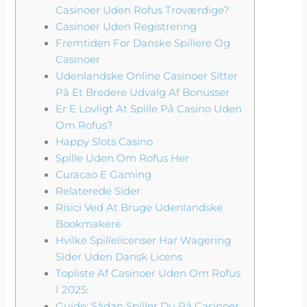
Casinoer Uden Rofus Troværdige?
Casinoer Uden Registrering
Fremtiden For Danske Spillere Og
Casinoer
Udenlandske Online Casinoer Sitter
På Et Bredere Udvalg Af Bonusser
Er E Lovligt At Spille På Casino Uden
Om Rofus?
Happy Slots Casino
Spille Uden Om Rofus Her
Curacao E Gaming
Relaterede Sider
Risici Ved At Bruge Udenlandske
Bookmakere
Hvilke Spillelicenser Har Wagering
Sider Uden Dansk Licens
Topliste Af Casinoer Uden Om Rofus
I 2025:
Guide: Sådan Spiller Du På Casinoer