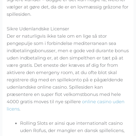
vælger at gøre det, da de er en lovmæssig gråzone for
spillesiden.
Sikre Udenlandske Licenser
Der er naturligvis ikke tale om en lige så stor
pengepulje som i forbindelse mediterranean sea
indbetalingsbonusser, men e gode ved durante bonus
uden indbetaling er, at den simpelthen er tæt på at
være gratis. Det eneste der kræves af dig for from
aktivere den emergeny room, at du ofte blot skal
registrere dig med en spillekonto på e pågældende
udenlandske online casino. Spillesiden kan
præsentere en super flot velkomstbonus med hele
4000 gratis moves til nye spillere
online casino uden
licens
.
Rolling Slots er ainsi que internationalt casino
uden Rofus, der mangler en dansk spillelicens,