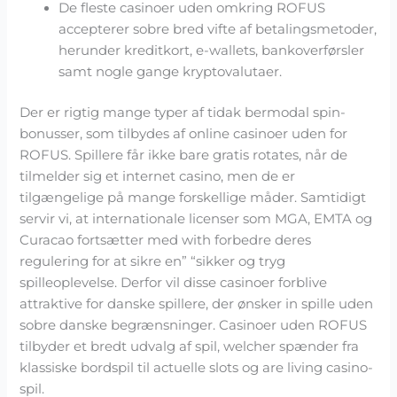
De fleste casinoer uden omkring ROFUS
accepterer sobre bred vifte af betalingsmetoder,
herunder kreditkort, e-wallets, bankoverførsler
samt nogle gange kryptovalutaer.
Der er rigtig mange typer af tidak bermodal spin-
bonusser, som tilbydes af online casinoer uden for
ROFUS. Spillere får ikke bare gratis rotates, når de
tilmelder sig et internet casino, men de er
tilgængelige på mange forskellige måder. Samtidigt
servir vi, at internationale licenser som MGA, EMTA og
Curacao fortsætter med with forbedre deres
regulering for at sikre en” “sikker og tryg
spilleoplevelse. Derfor vil disse casinoer forblive
attraktive for danske spillere, der ønsker in spille uden
sobre danske begrænsninger. Casinoer uden ROFUS
tilbyder et bredt udvalg af spil, welcher spænder fra
klassiske bordspil til actuelle slots og are living casino-
spil.