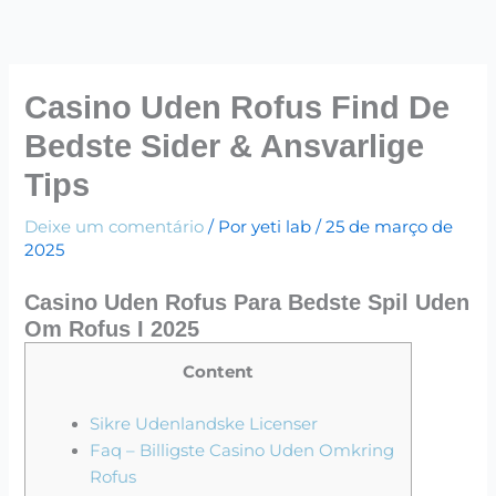
Ir
para
o
conteúdo
Casino Uden Rofus Find De
Bedste Sider & Ansvarlige
Tips
Deixe um comentário
/ Por
yeti lab
/
25 de março de
2025
Casino Uden Rofus Para Bedste Spil Uden
Om Rofus I 2025
Content
Sikre Udenlandske Licenser
Faq – Billigste Casino Uden Omkring
Rofus