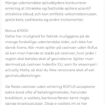
Mange udenlandske spiludbydere konkurrerer
omkring at tiltrække og fastholde spillere scientif
attraktive tilbud, och kan omfatte velkomstbonusser,
gratis bets, cashbacks og andre incitamenter.
Bonus €1000
Dette har mulighed for faktisk muliggøres på de
mange forskellige udenlandske sider, och ikke har
dansk licens. Når male spiller på casinoer uden Rofus
så kan man hænde at støde på casinoer, hvor jeder i
reglen skal betales skat af gevinsterne. Spiller man
derimod på casinoer indenfor EU, som for eksempel i
actually Malta, så skal du ikke renoncere skat af eat
gevinstudbetalinger.
De fleste casinoer uden omkring ROFUS accepterer
sobre bred vifte af betalingsmetoder, herunder
kreditkort, e-wallets, bankoverførsler samt nogle
gange kryptovalutaer. Disse e-wallets im or her