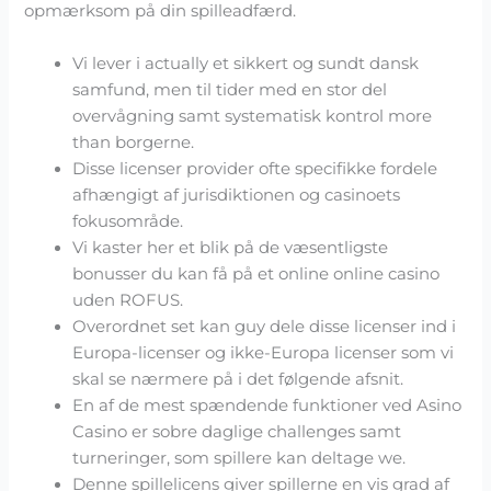
opmærksom på din spilleadfærd.
Vi lever i actually et sikkert og sundt dansk
samfund, men til tider med en stor del
overvågning samt systematisk kontrol more
than borgerne.
Disse licenser provider ofte specifikke fordele
afhængigt af jurisdiktionen og casinoets
fokusområde.
Vi kaster her et blik på de væsentligste
bonusser du kan få på et online online casino
uden ROFUS.
Overordnet set kan guy dele disse licenser ind i
Europa-licenser og ikke-Europa licenser som vi
skal se nærmere på i det følgende afsnit.
En af de mest spændende funktioner ved Asino
Casino er sobre daglige challenges samt
turneringer, som spillere kan deltage we.
Denne spillelicens giver spillerne en vis grad af