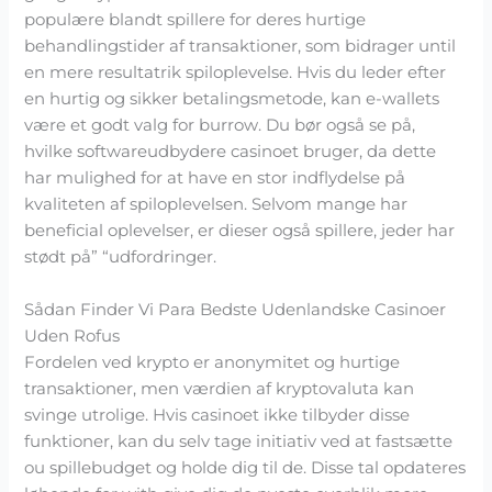
populære blandt spillere for deres hurtige
behandlingstider af transaktioner, som bidrager until
en mere resultatrik spiloplevelse. Hvis du leder efter
en hurtig og sikker betalingsmetode, kan e-wallets
være et godt valg for burrow. Du bør også se på,
hvilke softwareudbydere casinoet bruger, da dette
har mulighed for at have en stor indflydelse på
kvaliteten af spiloplevelsen. Selvom mange har
beneficial oplevelser, er dieser også spillere, jeder har
stødt på” “udfordringer.
Sådan Finder Vi Para Bedste Udenlandske Casinoer
Uden Rofus
Fordelen ved krypto er anonymitet og hurtige
transaktioner, men værdien af kryptovaluta kan
svinge utrolige. Hvis casinoet ikke tilbyder disse
funktioner, kan du selv tage initiativ ved at fastsætte
ou spillebudget og holde dig til de. Disse tal opdateres