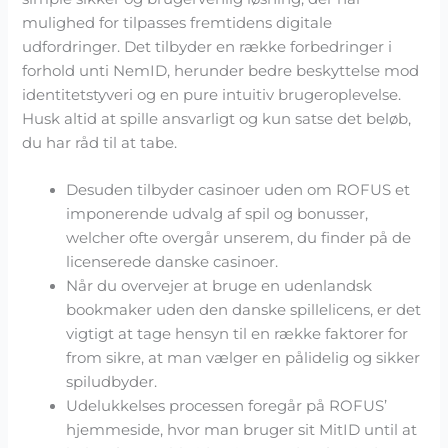
mulighed for tilpasses fremtidens digitale
udfordringer. Det tilbyder en række forbedringer i
forhold unti NemID, herunder bedre beskyttelse mod
identitetstyveri og en pure intuitiv brugeroplevelse.
Husk altid at spille ansvarligt og kun satse det beløb,
du har råd til at tabe.
Desuden tilbyder casinoer uden om ROFUS et
imponerende udvalg af spil og bonusser,
welcher ofte overgår unserem, du finder på de
licenserede danske casinoer.
Når du overvejer at bruge en udenlandsk
bookmaker uden den danske spillelicens, er det
vigtigt at tage hensyn til en række faktorer for
from sikre, at man vælger en pålidelig og sikker
spiludbyder.
Udelukkelses processen foregår på ROFUS’
hjemmeside, hvor man bruger sit MitID until at