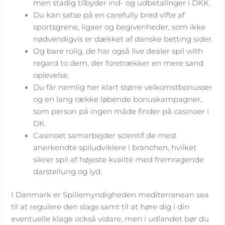
men stadig tilbyder ind- og udbetalinger i DKK.
Du kan satse på en carefully bred vifte af
sportsgrene, ligaer og begivenheder, som ikke
nødvendigvis er dækket af danske betting sider.
Og bare rolig, de har også live dealer spil with
regard to dem, der foretrækker en mere sand
oplevelse.
Du får nemlig her klart større velkomstbonusser
og en lang række løbende bonuskampagner,
som person på ingen måde finder på casinoer i
DK.
Casinoet samarbejder scientif de mest
anerkendte spiludviklere i branchen, hvilket
sikrer spil af højeste kvalité med fremragende
darstellung og lyd.
I Danmark er Spillemyndigheden mediterranean sea
til at regulere den slags samt til at høre dig i din
eventuelle klage också vidare, men i udlandet bør du