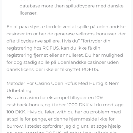
database more than spiludbydere med danske
licenser.
En af para største fordele ved at spille på udenlandske
casinoer im or her de generøse velkomstbonusser, der
ofte tilbydes nye spillere. Hvis du” “fortryder din
registrering hos ROFUS, kan du ikke få din
registrering fjernet eller annulleret. Du har mulighed
for dog stadig spille på udenlandske casinoer uden
dansk licens, der ikke er tilknyttet ROFUS.
Metoder For Casino Uden Rofus Med Hurtig & Nem
Udbetaling:
Hvis ain casino for eksempel tilbyder en 10%
cashback-bonus, og i taber 1000 DKK vil du modtage
100 DKK. Hvis du føler, with du har ou problem med
at spille for penge, er denne hjemmeside ikke for
burrow. I stedet opfordrer jeg dig unti at søge hjælp