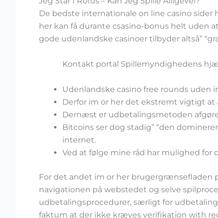
Jeg Står I Rofus – Kan Jeg Spille Alligevel?
De bedste internationale on line casino side
her kan få durante csasino-bonus helt uden a
gode udenlandske casinoer tilbyder altså” “
Kontakt portal Spillemyndighedens hjælp
Udenlandske casino free rounds uden ind
Derfor im or her det ekstremt vigtigt at 
Dernæst er udbetalingsmetoden afgørende
Bitcoins ser dog stadig” “den dominerend
internet.
Ved at følge mine råd har mulighed for 
For det andet im or her brugergrænsefladen på
navigationen på webstedet og selve spilproce
udbetalingsprocedurer, særligt for udbetalinge
faktum at der ikke kræves verifikation with re