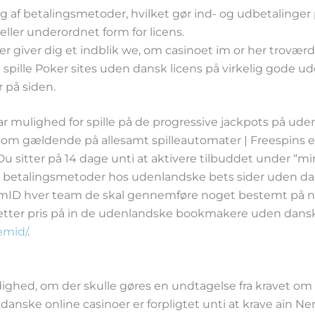
lg af betalingsmetoder, hvilket gør ind- og udbetalinger 
eller underordnet form for licens.
 giver dig et indblik we, om casinoet im or her troværdig
pille Poker sites uden dansk licens på virkelig gode ud
 på siden.
r mulighed for spille på de progressive jackpots på ude
gældende på allesamt spilleautomater | Freespins er til
| Du sitter på 14 dage unti at aktivere tilbuddet under “
e betalingsmetoder hos udenlandske bets sider uden dans
NemID hver team de skal gennemføre noget bestemt på 
sætter pris på in de udenlandske bookmakere uden dans
emid/
.
hed, om der skulle gøres en undtagelse fra kravet om f
danske online casinoer er forpligtet unti at krave ain N