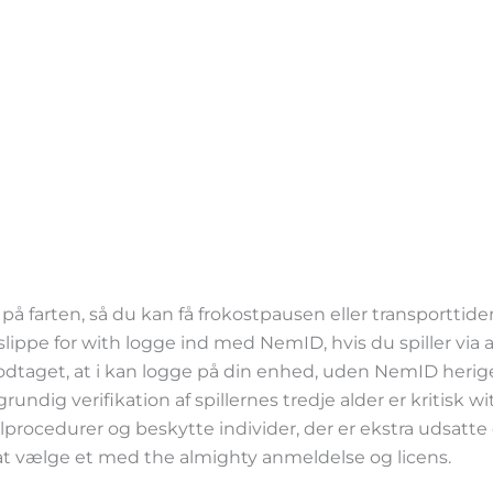
å farten, så du kan få frokostpausen eller transporttiden 
lippe for with logge ind med NemID, hvis du spiller via a
odtaget, at i kan logge på din enhed, uden NemID herige
rundig verifikation af spillernes tredje alder er kritisk
procedurer og beskytte individer, der er ekstra udsatte
r at vælge et med the almighty anmeldelse og licens.