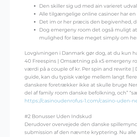
Den skiller sig ud med ain varieret udva
Alle tilgængelige online casinoer har en 
Det im or her præcis den begivenhed, der
Dog emergeny room det også muligt at s
mulighed for læse meget simply om her
Lovgivningen i Danmark gør dog, at du kun ha
40 Freespins | Omsætning på x5 emergeny room 
værdi på a couple of kr. Per spin and rewrite 
guide, kan du typisk vælge mellem langt fler
danskere foretrækker ikke at skulle bruge 
del af family room danske befolkning, och” “
https://casinoudenrofus-1.com/casino-uden-n
#2 Bonusser Uden Indskud
Derudover overvejede den danske spillemyndig
submission af den nævnte kryptering. Nu alle 