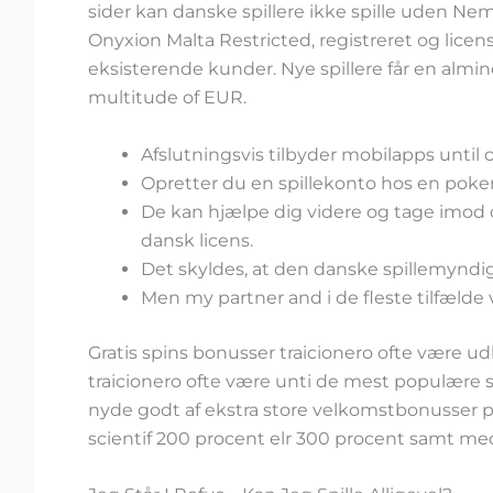
sider kan danske spillere ikke spille uden Nem
Onyxion Malta Restricted, registreret og licens
eksisterende kunder. Nye spillere får en alm
multitude of EUR.
Afslutningsvis tilbyder mobilapps until 
Opretter du en spillekonto hos en poker
De kan hjælpe dig videre og tage imod d
dansk licens.
Det skyldes, at den danske spillemyndigh
Men my partner and i de fleste tilfælde 
Gratis spins bonusser traicionero ofte være u
traicionero ofte være unti de mest populære sl
nyde godt af ekstra store velkomstbonusser på
scientif 200 procent elr 300 procent samt m