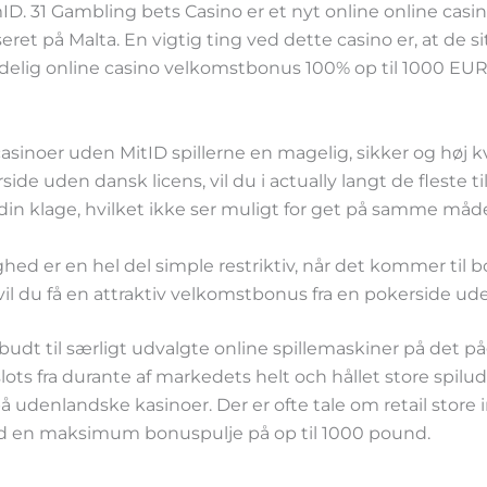
ID. 31 Gambling bets Casino er et nyt online online casin
eret på Malta. En vigtig ting ved dette casino er, at de s
indelig online casino velkomstbonus 100% op til 1000 EU
casinoer uden MitID spillerne en magelig, sikker og høj k
side uden dansk licens, vil du i actually langt de flest
in klage, hvilket ikke ser muligt for get på samme måde 
ed er en hel del simple restriktiv, når det kommer til b
vil du få en attraktiv velkomstbonus fra en pokerside ud
dbudt til særligt udvalgte online spillemaskiner på de
ots fra durante af markedets helt och hållet store spiludv
 udenlandske kasinoer. Der er ofte tale om retail store
ed en maksimum bonuspulje på op til 1000 pound.