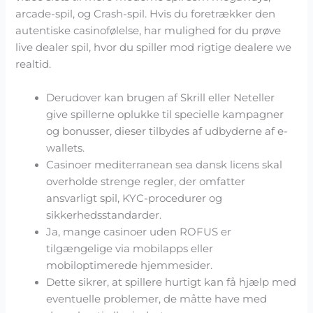
arcade-spil, og Crash-spil. Hvis du foretrækker den
autentiske casinofølelse, har mulighed for du prøve
live dealer spil, hvor du spiller mod rigtige dealere we
realtid.
Derudover kan brugen af Skrill eller Neteller
give spillerne oplukke til specielle kampagner
og bonusser, dieser tilbydes af udbyderne af e-
wallets.
Casinoer mediterranean sea dansk licens skal
overholde strenge regler, der omfatter
ansvarligt spil, KYC-procedurer og
sikkerhedsstandarder.
Ja, mange casinoer uden ROFUS er
tilgængelige via mobilapps eller
mobiloptimerede hjemmesider.
Dette sikrer, at spillere hurtigt kan få hjælp med
eventuelle problemer, de måtte have med