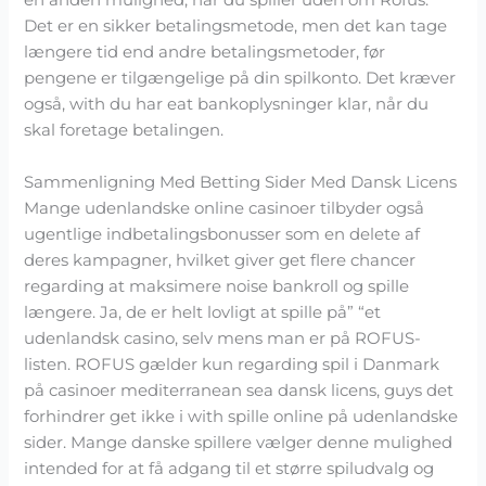
en anden mulighed, når du spiller uden om Rofus.
Det er en sikker betalingsmetode, men det kan tage
længere tid end andre betalingsmetoder, før
pengene er tilgængelige på din spilkonto. Det kræver
også, with du har eat bankoplysninger klar, når du
skal foretage betalingen.
Sammenligning Med Betting Sider Med Dansk Licens
Mange udenlandske online casinoer tilbyder også
ugentlige indbetalingsbonusser som en delete af
deres kampagner, hvilket giver get flere chancer
regarding at maksimere noise bankroll og spille
længere. Ja, de er helt lovligt at spille på” “et
udenlandsk casino, selv mens man er på ROFUS-
listen. ROFUS gælder kun regarding spil i Danmark
på casinoer mediterranean sea dansk licens, guys det
forhindrer get ikke i with spille online på udenlandske
sider. Mange danske spillere vælger denne mulighed
intended for at få adgang til et større spiludvalg og