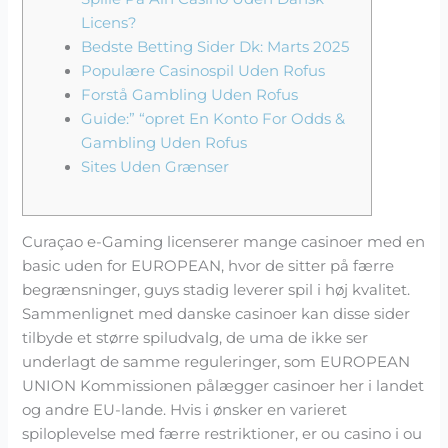
Licens?
Bedste Betting Sider Dk: Marts 2025
Populære Casinospil Uden Rofus
Forstå Gambling Uden Rofus
Guide:” “opret En Konto For Odds &
Gambling Uden Rofus
Sites Uden Grænser
Curaçao e-Gaming licenserer mange casinoer med en
basic uden for EUROPEAN, hvor de sitter på færre
begrænsninger, guys stadig leverer spil i høj kvalitet.
Sammenlignet med danske casinoer kan disse sider
tilbyde et større spiludvalg, de uma de ikke ser
underlagt de samme reguleringer, som EUROPEAN
UNION Kommissionen pålægger casinoer her i landet
og andre EU-lande. Hvis i ønsker en varieret
spiloplevelse med færre restriktioner, er ou casino i ou