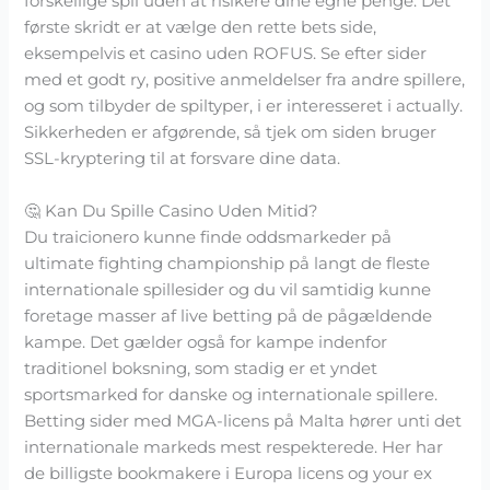
forskellige spil uden at risikere dine egne penge. Det
første skridt er at vælge den rette bets side,
eksempelvis et casino uden ROFUS. Se efter sider
med et godt ry, positive anmeldelser fra andre spillere,
og som tilbyder de spiltyper, i er interesseret i actually.
Sikkerheden er afgørende, så tjek om siden bruger
SSL-kryptering til at forsvare dine data.
🤔 Kan Du Spille Casino Uden Mitid?
Du traicionero kunne finde oddsmarkeder på
ultimate fighting championship på langt de fleste
internationale spillesider og du vil samtidig kunne
foretage masser af live betting på de pågældende
kampe. Det gælder også for kampe indenfor
traditionel boksning, som stadig er et yndet
sportsmarked for danske og internationale spillere.
Betting sider med MGA-licens på Malta hører unti det
internationale markeds mest respekterede. Her har
de billigste bookmakere i Europa licens og your ex