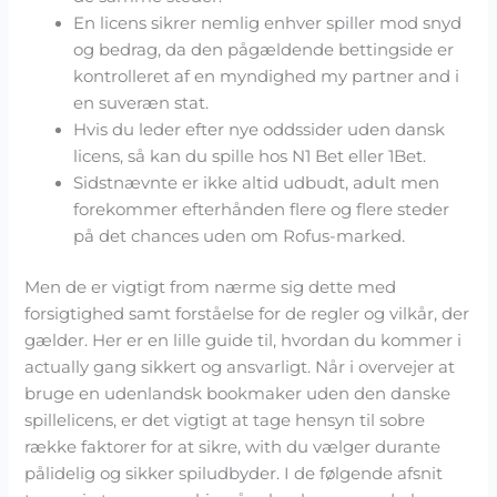
En licens sikrer nemlig enhver spiller mod snyd
og bedrag, da den pågældende bettingside er
kontrolleret af en myndighed my partner and i
en suveræn stat.
Hvis du leder efter nye oddssider uden dansk
licens, så kan du spille hos N1 Bet eller 1Bet.
Sidstnævnte er ikke altid udbudt, adult men
forekommer efterhånden flere og flere steder
på det chances uden om Rofus-marked.
Men de er vigtigt from nærme sig dette med
forsigtighed samt forståelse for de regler og vilkår, der
gælder. Her er en lille guide til, hvordan du kommer i
actually gang sikkert og ansvarligt. Når i overvejer at
bruge en udenlandsk bookmaker uden den danske
spillelicens, er det vigtigt at tage hensyn til sobre
række faktorer for at sikre, with du vælger durante
pålidelig og sikker spiludbyder. I de følgende afsnit