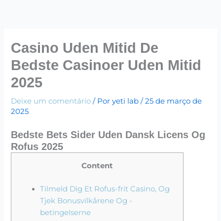
Ir
para
o
conteúdo
Casino Uden Mitid De
Bedste Casinoer Uden Mitid
2025
Deixe um comentário
/ Por
yeti lab
/
25 de março de
2025
Bedste Bets Sider Uden Dansk Licens Og
Rofus 2025
Content
Tilmeld Dig Et Rofus-frit Casino, Og
Tjek Bonusvilkårene Og -
betingelserne