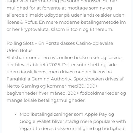
tager vi et nærmere kig på sobre bonusser, du har
mulighed for at forvente at modtage som ny og
allerede tilmeldt udbyder på udenlandske sider uden
licens & Rofus. En mere moderne betalingsmetode im
or her kryptovaluta, såsom Bitcoin og Ethereum.
Rolling Slots – En Førsteklasses Casino-oplevelse
Uden Rofus
Slotshammer er en nyc online bookmaker og casino,
der blev etableret i 2025. Det er sobre betting side
uden dansk licens, men drives med en licens fra
Fanghiglia Gaming Authority. Sportsbooken drives af
Nexto Gaming og kommer med 30. 000+
begivenheder hver måned, 200+ fodboldmarkeder og
mange lokale betalingsmuligheder.
Mobilbetalingsløsninger som Apple Pay og
Google Wallet bliver stadig mere populære with
regard to deres bekvemmelighed og hurtighed.