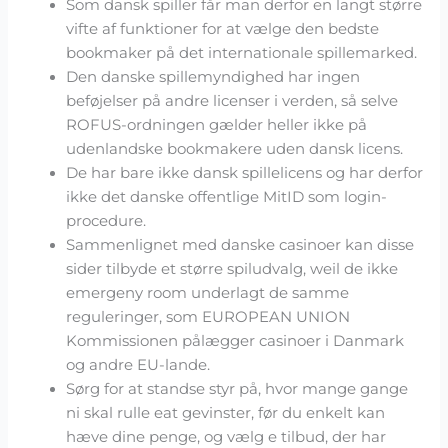
Som dansk spiller får man derfor en langt større
vifte af funktioner for at vælge den bedste
bookmaker på det internationale spillemarked.
Den danske spillemyndighed har ingen
beføjelser på andre licenser i verden, så selve
ROFUS-ordningen gælder heller ikke på
udenlandske bookmakere uden dansk licens.
De har bare ikke dansk spillelicens og har derfor
ikke det danske offentlige MitID som login-
procedure.
Sammenlignet med danske casinoer kan disse
sider tilbyde et større spiludvalg, weil de ikke
emergeny room underlagt de samme
reguleringer, som EUROPEAN UNION
Kommissionen pålægger casinoer i Danmark
og andre EU-lande.
Sørg for at standse styr på, hvor mange gange
ni skal rulle eat gevinster, før du enkelt kan
hæve dine penge, og vælg e tilbud, der har