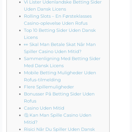
Vi Lister Udenlandske Betting Sider
Uden Dansk Licens
Rolling Slots – En Førsteklasses
Casino-oplevelse Uden Rofus
Top 10 Betting Sider Uden Dansk
Licens
👀 Skal Man Betale Skat Når Man
Spiller Casino Uden Mitid?
Sammenligning Med Betting Sider
Med Dansk Licens
Mobile Betting Muligheder Uden
Rofus-tilmelding
Flere Spillemuligheder
Bonusser På Betting Sider Uden
Rofus
Casino Uden Mitid
🤔 Kan Man Spille Casino Uden
Mitid?
Risici Når Du Spiller Uden Dansk