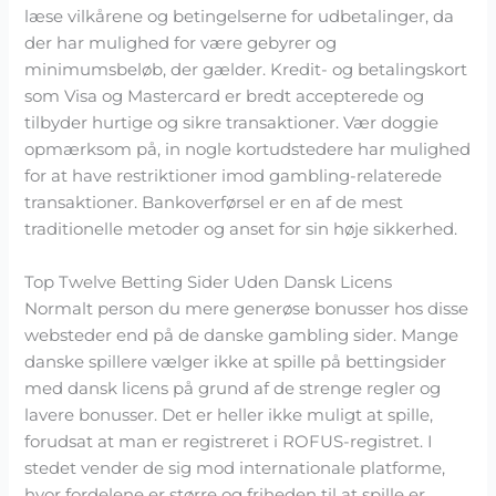
læse vilkårene og betingelserne for udbetalinger, da
der har mulighed for være gebyrer og
minimumsbeløb, der gælder. Kredit- og betalingskort
som Visa og Mastercard er bredt accepterede og
tilbyder hurtige og sikre transaktioner. Vær doggie
opmærksom på, in nogle kortudstedere har mulighed
for at have restriktioner imod gambling-relaterede
transaktioner. Bankoverførsel er en af de mest
traditionelle metoder og anset for sin høje sikkerhed.
Top Twelve Betting Sider Uden Dansk Licens
Normalt person du mere generøse bonusser hos disse
websteder end på de danske gambling sider. Mange
danske spillere vælger ikke at spille på bettingsider
med dansk licens på grund af de strenge regler og
lavere bonusser. Det er heller ikke muligt at spille,
forudsat at man er registreret i ROFUS-registret. I
stedet vender de sig mod internationale platforme,
hvor fordelene er større og friheden til at spille er