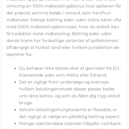
omkring en 100% indbetalingsbonus hvor spilleren får
det præcist samme beløb i reward, som han/hun
indbetaler. Mange betting sider uden licens kører ofte
med 200% indbetalingsbonusser, hvor du enkelt kan
få tredoblet noise indbetaling. Betting sider uden
dansk licens har forskellige varianter af spillelicenser,
afhængigt af hvilket land eller hvilken jurisdiktion de
opererer fra.
Du behøver ikke betale skat af gevinster fra EU-
licenserede sider som Malta eller Estland.
Det er vigtigt from undersøge og overveje,
hvilken betalingsmetode dieser passer bedst
unti dine behov, og som du føler dig tryg ved at
bruge.
Selvom betalingsmulighederne er fleksible, er
det vigtigt at vælge en pålidelig betting aspect.
Mange udenlandske casinoer tilbyder cashback