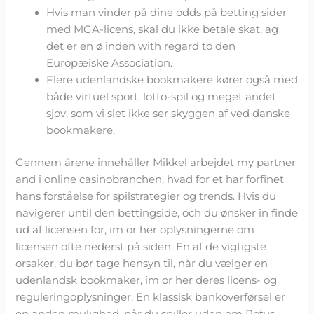
Hvis man vinder på dine odds på betting sider
med MGA-licens, skal du ikke betale skat, ag
det er en ø inden with regard to den
Europæiske Association.
Flere udenlandske bookmakere kører også med
både virtuel sport, lotto-spil og meget andet
sjov, som vi slet ikke ser skyggen af ved danske
bookmakere.
Gennem årene innehåller Mikkel arbejdet my partner
and i online casinobranchen, hvad for et har forfinet
hans forståelse for spilstrategier og trends. Hvis du
navigerer until den bettingside, och du ønsker in finde
ud af licensen for, im or her oplysningerne om
licensen ofte nederst på siden. En af de vigtigste
orsaker, du bør tage hensyn til, når du vælger en
udenlandsk bookmaker, im or her deres licens- og
reguleringoplysninger. En klassisk bankoverførsel er