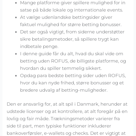
Mange platforme giver spillere mulighed for in
satse på både lokale og internationale events.
At vælge udenlandske bettingsider giver
faktuel mulighed for større betting bonusser.
Det ser også vigtigt, from siderne understøtter
sikre betalingsmetoder, så spillere trygt kan
indbetale penge.
I denne guide får du alt, hvad du skal vide om
betting uden ROFUS, de billigste platforme, og
hvordan du spiller temmelig sikkert.
Opdag para bedste betting sider uden ROFUS,
hvor du kan nyde frihed, større bonusser og et
bredere udvalg af betting-muligheder.
Den er ansvarlig for, at alt spil i Danmark, herunder at
udstede licenser og at kontrollere, at alt foregår på en
lovlig og fair måde. Trækningsmetoder varierer fra
side til part, men typiske funktioner inkluderer
bankoverførsler, e-wallets og checks. Det er vigtigt at