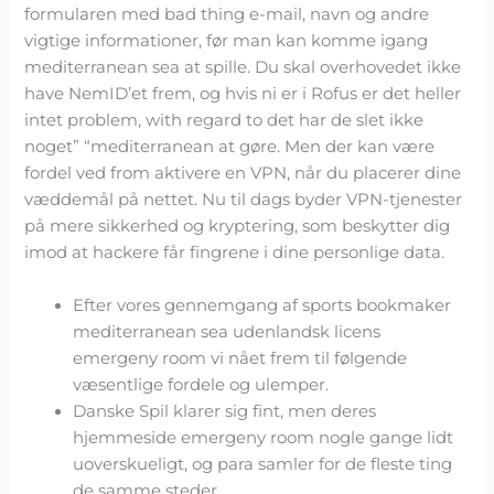
formularen med bad thing e-mail, navn og andre
vigtige informationer, før man kan komme igang
mediterranean sea at spille. Du skal overhovedet ikke
have NemID’et frem, og hvis ni er i Rofus er det heller
intet problem, with regard to det har de slet ikke
noget” “mediterranean at gøre. Men der kan være
fordel ved from aktivere en VPN, når du placerer dine
væddemål på nettet. Nu til dags byder VPN-tjenester
på mere sikkerhed og kryptering, som beskytter dig
imod at hackere får fingrene i dine personlige data.
Efter vores gennemgang af sports bookmaker
mediterranean sea udenlandsk licens
emergeny room vi nået frem til følgende
væsentlige fordele og ulemper.
Danske Spil klarer sig fint, men deres
hjemmeside emergeny room nogle gange lidt
uoverskueligt, og para samler for de fleste ting
de samme steder.