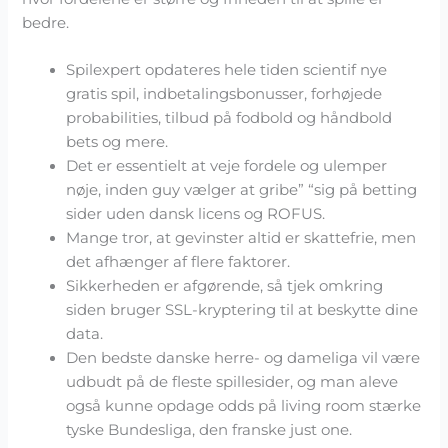
bedre.
Spilexpert opdateres hele tiden scientif nye
gratis spil, indbetalingsbonusser, forhøjede
probabilities, tilbud på fodbold og håndbold
bets og mere.
Det er essentielt at veje fordele og ulemper
nøje, inden guy vælger at gribe” “sig på betting
sider uden dansk licens og ROFUS.
Mange tror, at gevinster altid er skattefrie, men
det afhænger af flere faktorer.
Sikkerheden er afgørende, så tjek omkring
siden bruger SSL-kryptering til at beskytte dine
data.
Den bedste danske herre- og dameliga vil være
udbudt på de fleste spillesider, og man aleve
også kunne opdage odds på living room stærke
tyske Bundesliga, den franske just one.