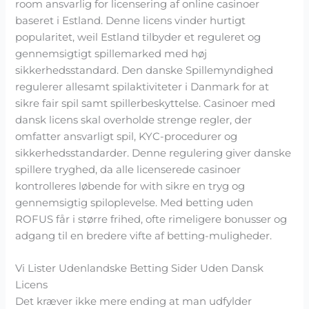
room ansvarlig for licensering af online casinoer
baseret i Estland. Denne licens vinder hurtigt
popularitet, weil Estland tilbyder et reguleret og
gennemsigtigt spillemarked med høj
sikkerhedsstandard. Den danske Spillemyndighed
regulerer allesamt spilaktiviteter i Danmark for at
sikre fair spil samt spillerbeskyttelse. Casinoer med
dansk licens skal overholde strenge regler, der
omfatter ansvarligt spil, KYC-procedurer og
sikkerhedsstandarder. Denne regulering giver danske
spillere tryghed, da alle licenserede casinoer
kontrolleres løbende for with sikre en tryg og
gennemsigtig spiloplevelse. Med betting uden
ROFUS får i større frihed, ofte rimeligere bonusser og
adgang til en bredere vifte af betting-muligheder.
Vi Lister Udenlandske Betting Sider Uden Dansk
Licens
Det kræver ikke mere ending at man udfylder