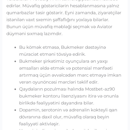
edirlər. Müvafiq göstəricilərin hesablanmasına yalnız
qumarbazlar təsir göstərir. Eyni zamanda, ziyarətçilər
istənilən vaxt sxemin şəffaflığını yoxlaya bilərlər.
Bunun üçün müvafiq məbləği seçmək və Aviator
düyməni sıxmaq lazımdır.
Bu kömək etməsə, Bukmeker dəstəyinə
müraciət etməni tövsiyə edirik.
Bukmeker şirkətimiz oyunçulara ən yaxşı
əmsalları əldə etmək və potensial mənfəəti
artırmaq üçün əvvəlcədən mərc etməyə imkan
verən oyunöncəsi mərcləri təklif edir.
Qaydaların pozulması halında Mostbet-az90
bukmeker kontoru lisenziyasını itirə və onunla
birlikdə fəaliyyətini dayandıra bilər.
Dopamin, serotonin və adrenalin kokteyli qan
dövranına daxil olur, müvafiq olaraq beyin
fəaliyyəti aktivləşir.