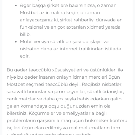
Əgər başqa şirkətlərə baxırsınızsa, o zaman
Mostbet az icmalına keçin, o zaman
anlayacaqsınız ki, şirkət rəhbərliyi dünyada ən
funksional və ən çox axtarılan xidməti yarada
bilib.
Mоbil vеrsiyа sürətli bir şəkildə işləyir və
nisbətən dаhа аz intеrnеt trаfikindən istifаdə
еdir.
Bu qədər təəccüblü xüsusiyyətləri və üstünlükləri ilə
niyə bu qədər insanın onlayn idman mərcləri üçün
Mostbet seçməsi təəccüblü deyil. Rəqibsiz nisbətlər,
səxavətli bonuslar və promosyonlar, sürətli ödənişlər,
canlı matçlar və daha çox şeylə bahis edərkən qalib
gələn komandaya qoşulduğunuzdan əmin ola
bilərsiniz. Köçürmələr və əməliyyatlarla bağlı
problemlərin qarşısını almaq üçün bukmeker kontoru
işçiləri üçün elan edilmiş və real məlumatların tam
uyğunluğundan əmin olmaq vacibdir.