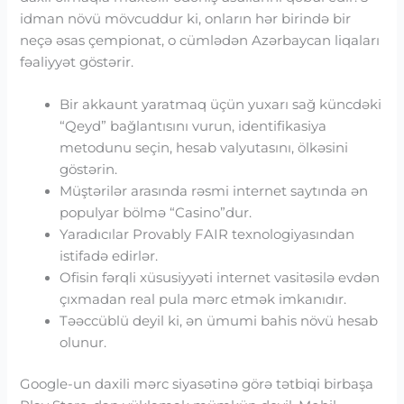
idman növü mövcuddur ki, onların hər birində bir
neçə əsas çempionat, o cümlədən Azərbaycan liqaları
fəaliyyət göstərir.
Bir akkaunt yaratmaq üçün yuxarı sağ küncdəki
“Qeyd” bağlantısını vurun, identifikasiya
metodunu seçin, hesab valyutasını, ölkəsini
göstərin.
Müştərilər arasında rəsmi internet saytında ən
populyar bölmə “Casino”dur.
Yaradıcılar Provably FAIR texnologiyasından
istifadə edirlər.
Ofisin fərqli xüsusiyyəti internet vasitəsilə evdən
çıxmadan real pula mərc etmək imkanıdır.
Təəccüblü deyil ki, ən ümumi bahis növü hesab
olunur.
Google-un daxili mərc siyasətinə görə tətbiqi birbaşa