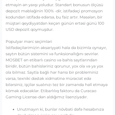
etməyin ən yaxşı yoludur. Standart bonusun ölçüsü
depozit məbləğinin 100% -dir, istifadəçi promosyon
kodundan istifadə edərsə, bu faiz artır. Məsələn, bir
müştəri qeydiyyatdan keçən günün ertəsi günü 100
USD depozit qoymuşdur.
Populyar mərc seçimləri
İstifadəçilərimizin əksəriyyəti hələ də bizimlə oynayır,
saytın bütün sistemini və funksionallığını sevirlər.
MOSBET ən etibarlı casino və bahis saytlarından
biridir, bütün bahisləriniz qorunur, yox ola və ya yox
ola bilməz. Saytla bağlı hər hansı bir probleminiz
varsa, texniki dəstək xidmətinə müraciət edə
bilərsiniz, işçilər sualınızı tez bir zamanda həll etməyə
kömək edəcəklər. Etibarlılıq faktoru da Curacao
Gaming License-dən aldığımız lisenziyadır.
Unutmayın ki, bunlar növbəti dəfə hesabınıza