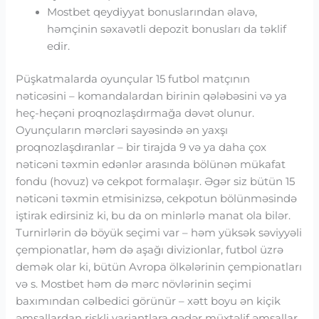
Mostbet qeydiyyat bonuslarından əlavə,
həmçinin səxavətli depozit bonusları da təklif
edir.
Püşkatmalarda oyunçular 15 futbol matçının
nəticəsini – komandalardan birinin qələbəsini və ya
heç-heçəni proqnozlaşdırmağa dəvət olunur.
Oyunçuların mərcləri sayəsində ən yaxşı
proqnozlaşdıranlar – bir tirajda 9 və ya daha çox
nəticəni təxmin edənlər arasında bölünən mükafat
fondu (hovuz) və cekpot formalaşır. Əgər siz bütün 15
nəticəni təxmin etmisinizsə, cekpotun bölünməsində
iştirak edirsiniz ki, bu da on minlərlə manat ola bilər.
Turnirlərin də böyük seçimi var – həm yüksək səviyyəli
çempionatlar, həm də aşağı divizionlar, futbol üzrə
demək olar ki, bütün Avropa ölkələrinin çempionatları
və s. Mostbet həm də mərc növlərinin seçimi
baxımından cəlbedici görünür – xətt boyu ən kiçik
əmsallardan riskli variantlara qədər müxtəlif əmsallar