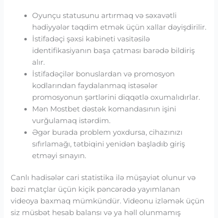
Oyunçu statusunu artırmaq və səxavətli
hədiyyələr təqdim etmək üçün xallar dəyişdirilir.
İstifadəçi şəxsi kabineti vasitəsilə
identifikasiyanın başa çatması barədə bildiriş
alır.
İstifadəçilər bonuslardan və promosyon
kodlarından faydalanmaq istəsələr
promosyonun şərtlərini diqqətlə oxumalıdırlar.
Mən Mostbet dəstək komandasının işini
vurğulamaq istərdim.
Əgər burada problem yoxdursa, cihazınızı
sıfırlamağı, tətbiqini yenidən başladıb giriş
etməyi sınayın.
Canlı hadisələr cari statistika ilə müşayiət olunur və
bəzi matçlar üçün kiçik pəncərədə yayımlanan
videoya baxmaq mümkündür. Videonu izləmək üçün
siz müsbət hesab balansı və ya həll olunmamış