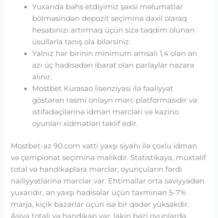
Yuxarıda bəhs etdiyimiz şəxsi məlumatlar
bölməsindən depozit seçiminə daxil olaraq
hesabınızı artırmaq üçün sizə təqdim olunan
üsullarla tanış ola bilərsiniz.
Yalnız hər birinin minimum əmsalı 1,4 olan ən
azı üç hadisədən ibarət olan parlaylar nəzərə
alınır.
Mostbet Kürasao lisenziyası ilə fəaliyyət
göstərən rəsmi onlayn mərc platformasıdır və
istifadəçilərinə idman mərcləri və kazino
oyunları xidmətləri təklif edir.
Mostbet-az 90.com xətti yaxşı siyahı ilə çoxlu idman
və çempionat seçiminə malikdir. Statistikaya, müxtəlif
total və handikaplara mərclər, oyunçuların fərdi
nailiyyətlərinə mərclər var. Ehtimallar orta səviyyədən
yuxarıdır, ən yaxşı hadisələr üçün təxminən 5-7%
marja, kiçik bazarlar üçün isə bir qədər yüksəkdir.
Asiya totali və handikap var, lakin bəzi oyunlarda