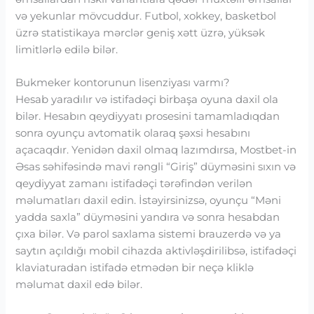
və yekunlar mövcuddur. Futbol, ​​xokkey, basketbol
üzrə statistikaya mərclər geniş xətt üzrə, yüksək
limitlərlə edilə bilər.
Bukmeker kontorunun lisenziyası varmı?
Hesab yaradılır və istifadəçi birbaşa oyuna daxil ola
bilər. Hesabın qeydiyyatı prosesini tamamladıqdan
sonra oyunçu avtomatik olaraq şəxsi hesabını
açacaqdır. Yenidən daxil olmaq lazımdırsa, Mostbet-in
Əsas səhifəsində mavi rəngli “Giriş” düyməsini sıxın və
qeydiyyat zamanı istifadəçi tərəfindən verilən
məlumatları daxil edin. İstəyirsinizsə, oyunçu “Məni
yadda saxla” düyməsini yandıra və sonra hesabdan
çıxa bilər. Və parol saxlama sistemi brauzerdə və ya
saytın açıldığı mobil cihazda aktivləşdirilibsə, istifadəçi
klaviaturadan istifadə etmədən bir neçə kliklə
məlumat daxil edə bilər.