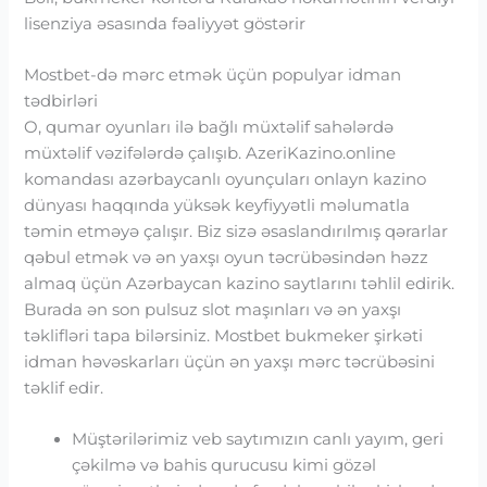
lisenziya əsasında fəaliyyət göstərir
Mostbet-də mərc etmək üçün populyar idman
tədbirləri
O, qumar oyunları ilə bağlı müxtəlif sahələrdə
müxtəlif vəzifələrdə çalışıb. AzeriKazino.online
komandası azərbaycanlı oyunçuları onlayn kazino
dünyası haqqında yüksək keyfiyyətli məlumatla
təmin etməyə çalışır. Biz sizə əsaslandırılmış qərarlar
qəbul etmək və ən yaxşı oyun təcrübəsindən həzz
almaq üçün Azərbaycan kazino saytlarını təhlil edirik.
Burada ən son pulsuz slot maşınları və ən yaxşı
təklifləri tapa bilərsiniz. Mostbet bukmeker şirkəti
idman həvəskarları üçün ən yaxşı mərc təcrübəsini
təklif edir.
Müştərilərimiz veb saytımızın canlı yayım, geri
çəkilmə və bahis qurucusu kimi gözəl