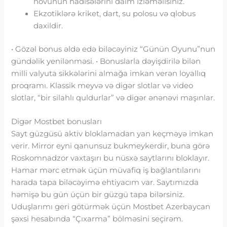
növünün hadisələrini daim izləməlisiniz.
Ekzotiklərə kriket, dart, su polosu və qlobus
daxildir.
• Gözəl bonus əldə edə biləcəyiniz “Günün Oyunu”nun
gündəlik yenilənməsi. • Bonuslarla dəyişdirilə bilən
milli valyuta sikkələrini almağa imkan verən loyallıq
proqramı. Klassik meyvə və digər slotlar və video
slotlar, “bir silahlı quldurlar” və digər ənənəvi maşınlar.
Digər Mostbet bonusları
Sayt güzgüsü aktiv bloklamadan yan keçməyə imkan
verir. Mirror eyni qanunsuz bukmeykerdir, buna görə
Roskomnadzor vaxtaşırı bu nüsxə saytlarını bloklayır.
Hamar mərc etmək üçün müvafiq iş bağlantılarını
harada tapa biləcəyimə ehtiyacım var. Saytımızda
həmişə bu gün üçün bir güzgü tapa bilərsiniz.
Uduşlarımı geri götürmək üçün Mostbet Azerbaycan
şəxsi hesabında “Çıxarma” bölməsini seçirəm.