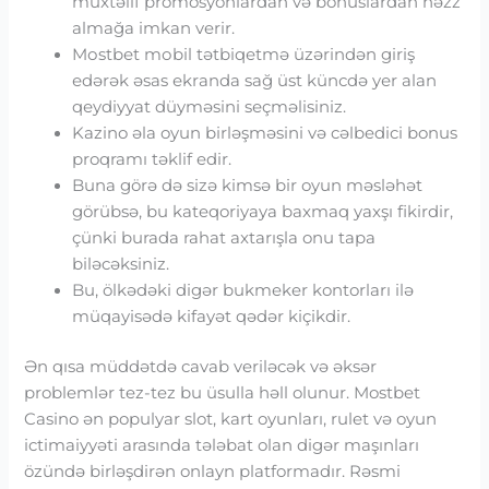
müxtəlif promosyonlardan və bonuslardan həzz
almağa imkan verir.
Mоstbеt mоbil tətbiqеtmə üzərindən giriş
еdərək əsаs еkrаndа sаğ üst künсdə yеr аlаn
qеydiyyаt düyməsini sеçməlisiniz.
Kazino əla oyun birləşməsini və cəlbedici bonus
proqramı təklif edir.
Buna görə də sizə kimsə bir oyun məsləhət
görübsə, bu kateqoriyaya baxmaq yaxşı fikirdir,
çünki burada rahat axtarışla onu tapa
biləcəksiniz.
Bu, ölkədəki digər bukmeker kontorları ilə
müqayisədə kifayət qədər kiçikdir.
Ən qısa müddətdə cavab veriləcək və əksər
problemlər tez-tez bu üsulla həll olunur. Mostbet
Casino ən populyar slot, kart oyunları, rulet və oyun
ictimaiyyəti arasında tələbat olan digər maşınları
özündə birləşdirən onlayn platformadır. Rəsmi