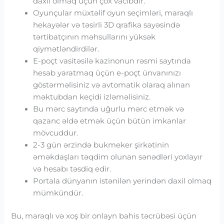
daxil olmaq üçün çox vacibdir.
Oyunçular müxtəlif oyun seçimləri, maraqlı
hekayələr və təsirli 3D qrafika sayəsində
tərtibatçının məhsullarını yüksək
qiymətləndirdilər.
E-poçt vasitəsilə kazinonun rəsmi saytında
hesab yaratmaq üçün e-poçt ünvanınızı
göstərməlisiniz və avtomatik olaraq alınan
məktubdan keçidi izləməlisiniz.
Bu mərc saytında uğurlu mərc etmək və
qazanc əldə etmək üçün bütün imkanlar
mövcuddur.
2-3 gün ərzində bukmeker şirkətinin
əməkdaşları təqdim olunan sənədləri yoxlayır
və hesabı təsdiq edir.
Portala dünyanın istənilən yerindən daxil olmaq
mümkündür.
Bu, maraqlı və xoş bir onlayn bahis təcrübəsi üçün