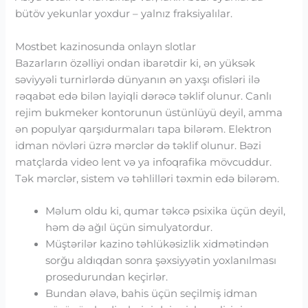
bütöv yekunlar yoxdur – yalnız fraksiyalılar.
Mostbet kazinosunda onlayn slotlar
Bazarların özəlliyi ondan ibarətdir ki, ən yüksək
səviyyəli turnirlərdə dünyanın ən yaxşı ofisləri ilə
rəqabət edə bilən layiqli dərəcə təklif olunur. Canlı
rejim bukmeker kontorunun üstünlüyü deyil, amma
ən populyar qarşıdurmaları tapa bilərəm. Elektron
idman növləri üzrə mərclər də təklif olunur. Bəzi
matçlarda video lent və ya infoqrafika mövcuddur.
Tək mərclər, sistem və təhlilləri təxmin edə bilərəm.
Məlum oldu ki, qumar təkcə psixika üçün deyil,
həm də ağıl üçün simulyatordur.
Müştərilər kazino təhlükəsizlik xidmətindən
sorğu aldıqdan sonra şəxsiyyətin yoxlanılması
prosedurundan keçirlər.
Bundan əlavə, bahis üçün seçilmiş idman