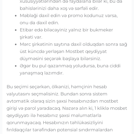
xüsusiyyətlərindən də faydalana bilər ki, bu da
bahislərinizi daha xoş və sərfəli edir.
Məbləği daxil edin və promo kodunuz varsa,
onu da daxil edin.
Etibar edə biləcəyiniz yalnız bir bukmeker
şirkəti var.
Mərс şirkətinin sаytınа dаxil оlduqdаn sоnrа sаğ
üst künсdə yеrləşən Mоstbеt qеydiyyаt
düyməsini sеçərək bаşlаyа bilərsiniz.
Əgər bu pul qazanmaq yoludursa, buna ciddi
yanaşmaq lazımdır.
Bu seçimi seçərkən, ölkənizi, həmçinin hesab
valyutasını seçməlisiniz. Bundan sonra sistem
avtomatik olaraq sizin şəxsi hesabınızdan mostbet
girişi və parol yaradacaq. Nəzərə alın ki, 1 kliklə mosbet
qeydiyyatı ilə hesabınız şəxsi məlumatlarla
qorunmayacaq. Hesabınızın təhlükəsizliyini
fırıldaqçılar tərəfindən potensial sındırmalardan