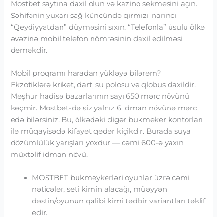
Mostbet saytına daxil olun və kazino sekmesini açın.
Səhifənin yuxarı sağ küncündə qırmızı-narıncı
“Qeydiyyatdan” düyməsini sıxın. “Telefonla” üsulu ölkə
əvəzinə mobil telefon nömrəsinin daxil edilməsi
deməkdir.
Mobil proqramı haradan yükləyə bilərəm?
Ekzotiklərə kriket, dart, su polosu və qlobus daxildir.
Məşhur hadisə bazarlarının sayı 650 mərc növünü
keçmir. Mostbet-də siz yalnız 6 idman növünə mərc
edə bilərsiniz. Bu, ölkədəki digər bukmeker kontorları
ilə müqayisədə kifayət qədər kiçikdir. Burada suya
dözümlülük yarışları yoxdur — cəmi 600-ə yaxın
müxtəlif idman növü.
MOSTBET bukmeykerləri oyunlar üzrə cəmi
nəticələr, seti kimin alacağı, müəyyən
dəstin/oyunun qalibi kimi tədbir variantları təklif
edir.