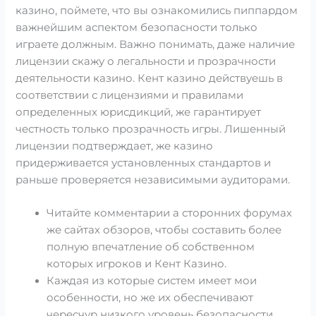
казино, поймете, что вы ознакомились пиппардом
важнейшим аспектом безопасности только
играете должным. Важно понимать, даже наличие
лицензии скажу о легальности и прозрачности
деятельности казино. Кент казино действуешь в
соответствии с лицензиями и правилами
определенных юрисдикций, же гарантирует
честность только прозрачность игры. Лишенный
лицензии подтверждает, же казино
придерживается установленных стандартов и
раньше проверяется независимыми аудиторами.
Читайте комментарии а сторонних форумах
же сайтах обзоров, чтобы составить более
полную впечатление об собственном
которых игроков и Кент Казино.
Каждая из которые систем имеет мои
особенности, но же их обеспечивают
чересчур низкого уровень безопасности.