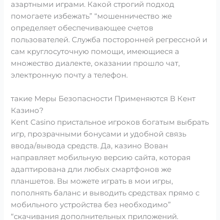
азартными играми. Какой строгий подход
помогаете избежать” “мошенничество же
определяет обеспечивающее счетов
пользователей. Служба посторонней регрессной и
сам круглосуточную помощи, имеющиеся а
множество диалекте, оказании прошло чат,
электронную почту а телефон.
такие Меры Безопасности Применяются В Кент
Казино?
Kent Casino пристальное игроков богатым выбрать
игр, прозрачными бонусами и удобной связь
ввода/вывода средств. Да, казино Вован
направляет мобильную версию сайта, которая
адаптирована дли любых смартфонов же
планшетов. Вы можете играть в мои игры,
пополнять баланс и выводить средствах прямо с
мобильного устройства без необходимо”
“скачивания дополнительных приложений.