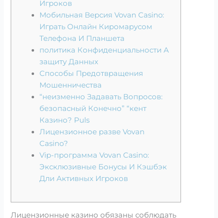
Игроков
Мобильная Версия Vovan Casino:
Играть Онлайн Киромарусом
Телефона И Планшета
политика Конфиденциальности А
защиту Данных
Способы Предотвращения
Мошенничества
“неизменно Задавать Вопросов:
безопасный Конечно” “кент
Казино? Puls
Лицензионное разве Vovan
Casino?
Vip-программа Vovan Casino:
Эксклюзивные Бонусы И Кэшбэк
Дли Активных Игроков
Лицензионные казино обязаны соблюдать