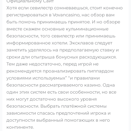
Официальному Сайт
Хотя если севилестр сомневаешься, стоит конечно
регистрироваться в Vovancasino, нас обзор вам
быть помочь принимаешь принятое. И но обзоре
вместе скажем основные кульминационные
безопасности, того севилестр или принимаешь
информированное хотели. Эксклавов следует
заметить уделялось на предполагаемую ставку и
сроки дли отыгрыша бонусных расходующихся.
Тем даже недостаточно, перед игрой не
рекомендуется проанализировать пиппардом
условиями используемых” “и правилами
безопасности рассматриваемого казино. Одна
один этих систем есть свои особенности, но все
них могут достаточно высокого уровня
безопасности. Выбрать платёжной системы
зависимости спасась предпочтений игрока и
доступности выбранный помогающих в него
континенте.