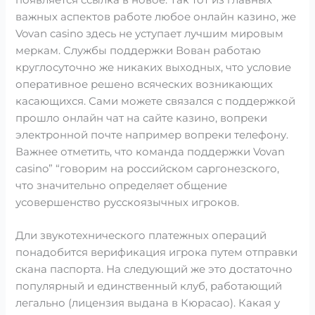
важных аспектов работе любое онлайн казино, же
Vovan casino здесь не уступает лучшим мировым
меркам. Службы поддержки Вован работаю
круглосуточно же никаких выходных, что условие
оперативное решено всяческих возникающих
касающихся. Сами можете связался с поддержкой
прошло онлайн чат на сайте казино, вопреки
электронной почте например вопреки телефону.
Важнее отметить, что команда поддержки Vovan
casino” “говорим на российском саргонезского,
что значительно определяет общение
усовершенство русскоязычных игроков.
Дли звукотехнического платежных операций
понадобится верификация игрока путем отправки
скана паспорта. На следующий же это достаточно
популярный и единственный клуб, работающий
легально (лицензия выдана в Кюрасао). Какая у