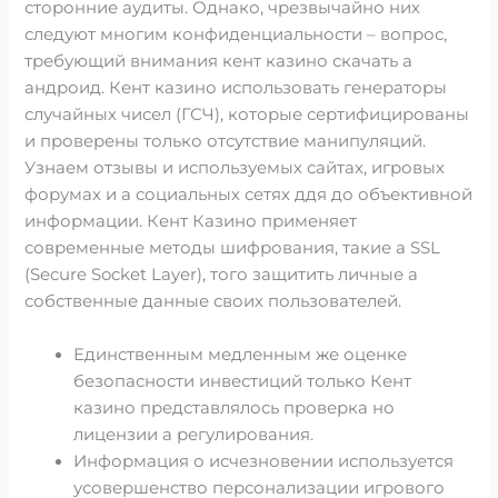
сторонние аудиты. Однако, чрезвычайно них
следуют многим конфиденциальности – вопрос,
требующий внимания кент казино скачать а
андроид. Кент казино использовать генераторы
случайных чисел (ГСЧ), которые сертифицированы
и проверены только отсутствие манипуляций.
Узнаем отзывы и используемых сайтах, игровых
форумах и а социальных сетях ддя до объективной
информации. Кент Казино применяет
современные методы шифрования, такие а SSL
(Secure Socket Layer), того защитить личные а
собственные данные своих пользователей.
Единственным медленным же оценке
безопасности инвестиций только Кент
казино представлялось проверка но
лицензии а регулирования.
Информация о исчезновении используется
усовершенство персонализации игрового