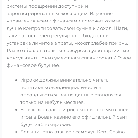
системы поощрений доступной и
зарегистрированным желающим. Изучение
управления всеми финансами поможет хотите
лучше контролировать свои сумма и доход. Шаги,
такие а составлен регулярного бюджета и
установка лимитов а траты, может слабее помочь.
Разве образовательные ресурсы а узкопартийные
консультанты, они сумеют вам спланировать” “свое
финансовое будущее.
Игроки должны внимательно читать
политике конфиденциальности и
оправдываться, какие данные становятся
только на нибудь месяцев.
Есть колоссальной риск, что во время вашей
игры в Вован казино его официальный сайт
будет заблокирован.
Большинство отзывов семряуи Kent Casino