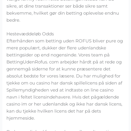
sikre, at dine transaktioner ser både sikre samt
bekvemme, hvilket gør din betting oplevelse endnu
bedre.
Hestevæddeløb Odds
Efterhånden som betting uden ROFUS bliver pure og
mere populært, dukker der flere udenlandske
bettingsider op end nogensinde. Vores team på
BettingUdenRofus. com arbejder hårdt på at rede og
gennemgå siderne for at kunne præsentere det
absolut bedste for vores læsere. Du har mulighed for
tjekke om ou casino har dansk spillelicens på siden af
Spillemyndigheden ved at indtaste on line casino
navn i feltet licensindehavere. Hvis det pågældende
casino im or her udenlandsk og ikke har dansk licens,
kan du tjekke hvilken licens det har på dets
hjemmeside.