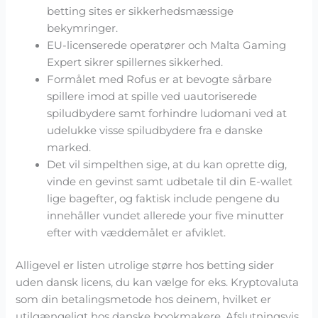
betting sites er sikkerhedsmæssige
bekymringer.
EU-licenserede operatører och Malta Gaming
Expert sikrer spillernes sikkerhed.
Formålet med Rofus er at bevogte sårbare
spillere imod at spille ved uautoriserede
spiludbydere samt forhindre ludomani ved at
udelukke visse spiludbydere fra e danske
marked.
Det vil simpelthen sige, at du kan oprette dig,
vinde en gevinst samt udbetale til din E-wallet
lige bagefter, og faktisk include pengene du
innehåller vundet allerede your five minutter
efter with væddemålet er afviklet.
Alligevel er listen utrolige større hos betting sider
uden dansk licens, du kan vælge for eks. Kryptovaluta
som din betalingsmetode hos deinem, hvilket er
utilgængeligt hos danske bookmakere. Afslutningsvis