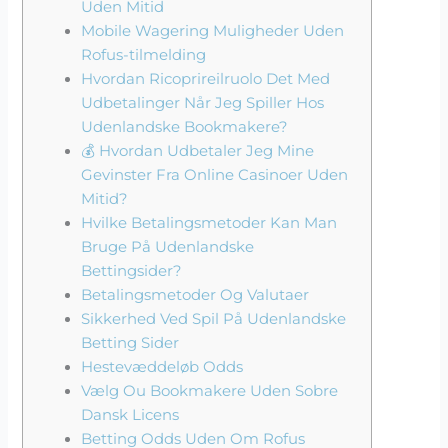
Uden Mitid
Mobile Wagering Muligheder Uden
Rofus-tilmelding
Hvordan Ricoprireilruolo Det Med
Udbetalinger Når Jeg Spiller Hos
Udenlandske Bookmakere?
💰 Hvordan Udbetaler Jeg Mine
Gevinster Fra Online Casinoer Uden
Mitid?
Hvilke Betalingsmetoder Kan Man
Bruge På Udenlandske
Bettingsider?
Betalingsmetoder Og Valutaer
Sikkerhed Ved Spil På Udenlandske
Betting Sider
Hestevæddeløb Odds
Vælg Ou Bookmakere Uden Sobre
Dansk Licens
Betting Odds Uden Om Rofus