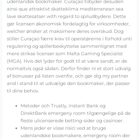
udenlandsk bookmaker. Curaçao tilbyder desuden
ainsi que attraktivt skatteklima mediterranean sea
lave skattesatser with regard to spiludbydere. Dette
gør licensen økonomisk fordelagtig for virksomheder,
welcher ønsker at maksimere deres overskud. Dog
stiller Curaçao færre krav til operatørerne i forhold unti
regulering og spillerbeskyttelse sammenlignet med
mere strikse licenser som Malta Gaming Specialist
(MGA). Hvis det lyder for godt til at være sandt, er de
normaltvis også sådan. Derfor finder ni et stort udvalg
af bonusser på listen ovenfor, och gør dig my partner
and i stand til at udvælge den bookmaker, der passer
til dine behov.
Metoder och Trustly, Instant Bank og
DirektBank emergeny room tilgængelige på de
fleste ulicenserede betting-sider og casinoer.
Mens jeder er visse risici ved at bruge
udenlandske bookmakere, emergeny room der