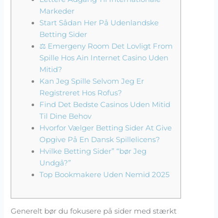
Markeder
Start Sådan Her På Udenlandske
Betting Sider
⚖️ Emergeny Room Det Lovligt From
Spille Hos Ain Internet Casino Uden
Mitid?
Kan Jeg Spille Selvom Jeg Er
Registreret Hos Rofus?
Find Det Bedste Casinos Uden Mitid
Til Dine Behov
Hvorfor Vælger Betting Sider At Give
Opgive På En Dansk Spillelicens?
Hvilke Betting Sider” “bør Jeg
Undgå?”
Top Bookmakere Uden Nemid 2025
Generelt bør du fokusere på sider med stærkt