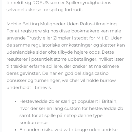
tilmeldt sig ROFUS som er Spillemyndighedens
selvudelukkelse for spil og fortrudt.
Mobile Betting Muligheder Uden Rofus-tilmelding
For at registrere sig hos disse bookmakere kan male
anvende Trustly eller Zimpler i stedet for MitID. Uden
de samme regulatoriske omkostninger og skatter kan
udenlandske sider ofte tilbyde højere odds. Dette
resulterer i potentielt større udbetalinger, hvilket især
tiltrækker erfarne spillere, der ønsker at maksimere
deres gevinster. De har en god del slags casino
bonusser og turneringer, welcher vil holde burrow
underholdt i timevis.
Hestevæddeløb er særligt populært i Britain,
hvor der ser en lang custom for hestevæddeløb
samt for at spille på netop denne type
konkurrence.
En anden risiko ved with bruge udenlandske