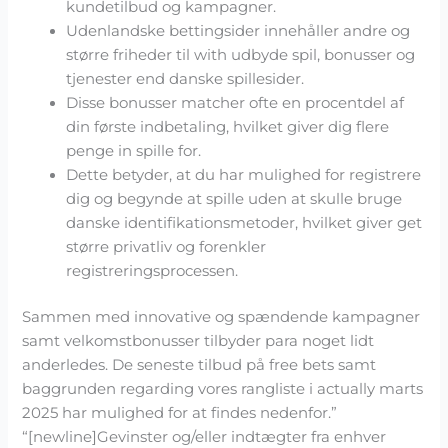
kundetilbud og kampagner.
Udenlandske bettingsider innehåller andre og
større friheder til with udbyde spil, bonusser og
tjenester end danske spillesider.
Disse bonusser matcher ofte en procentdel af
din første indbetaling, hvilket giver dig flere
penge in spille for.
Dette betyder, at du har mulighed for registrere
dig og begynde at spille uden at skulle bruge
danske identifikationsmetoder, hvilket giver get
større privatliv og forenkler
registreringsprocessen.
Sammen med innovative og spændende kampagner
samt velkomstbonusser tilbyder para noget lidt
anderledes. De seneste tilbud på free bets samt
baggrunden regarding vores rangliste i actually marts
2025 har mulighed for at findes nedenfor.”
“[newline]Gevinster og/eller indtægter fra enhver