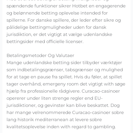
spændende funktioner sikrer Hotbet en engagerende
og belønnende betting oplevelse intended for
spillerne. For danske spillere, der leder efter sikre og
pålidelige bettingmuligheder uden for dansk
jurisdiktion, er det vigtigt at vælge udenlandske
bettingsider med officielle licenser.
Betalingsmetoder Og Valutaer
Mange udenlandske betting sider tilbyder værktøjer
som indbetalingsgrænser, tabsgrænser og mulighed
for at tage en pause fra spillet. Hvis du føler, at spillet
tager overhånd, emergeny room det vigtigt with søge
hjælp fra professionelle rådgivere. Curacao-casinoer
opererer under liten strenge regler end EU-
jurisdiktioner, og gevinster kan blive beskattet. Dog
har mange velrenommerede Curacao-casinoer sobre
lang historik mediterranean at levere sobre
kvalitetsoplevelse inden with regard to gambling.