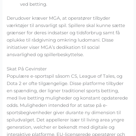
ved betting.
Derudover kræver MGA, at operatører tilbyder
værktøjer til ansvarligt spil. Spillere skal kunne sætte
grænser for deres indsatser og tidsforbrug samt få
oplukke til rådgivning omkring ludomani. Disse
initiativer viser MGA’s dedikation til social
ansvarlighed og spillerbeskyttelse.
Skat På Gevinster
Populære e-sportspil såsom CS, League of Tales, og
Dota 2 er ofte tilgængelige. Disse platforme tilbyder
en spænding, der ligner traditionel sports betting,
med live betting muligheder og konstant opdaterede
odds. Muligheden intended for at satse på e-
sportsbegivenheder giver durante ny dimension til
spiludvalget. Det appellerer især til living area yngre
generation, welcher er bekendt med digitale og
interaktive platforme. EU-licenserede operatører och