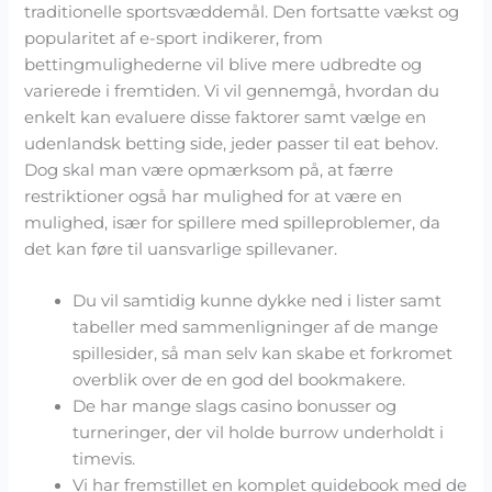
traditionelle sportsvæddemål. Den fortsatte vækst og
popularitet af e-sport indikerer, from
bettingmulighederne vil blive mere udbredte og
varierede i fremtiden. Vi vil gennemgå, hvordan du
enkelt kan evaluere disse faktorer samt vælge en
udenlandsk betting side, jeder passer til eat behov.
Dog skal man være opmærksom på, at færre
restriktioner også har mulighed for at være en
mulighed, især for spillere med spilleproblemer, da
det kan føre til uansvarlige spillevaner.
Du vil samtidig kunne dykke ned i lister samt
tabeller med sammenligninger af de mange
spillesider, så man selv kan skabe et forkromet
overblik over de en god del bookmakere.
De har mange slags casino bonusser og
turneringer, der vil holde burrow underholdt i
timevis.
Vi har fremstillet en komplet guidebook med de