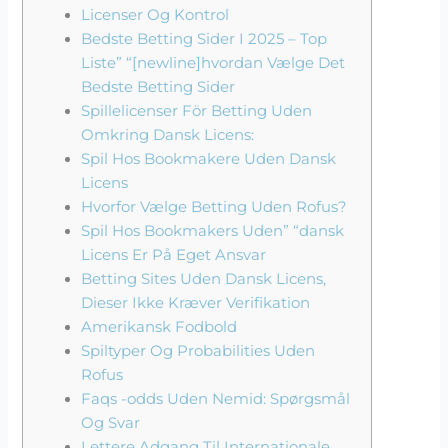
Licenser Og Kontrol
Bedste Betting Sider I 2025 – Top
Liste” “[newline]hvordan Vælge Det
Bedste Betting Sider
Spillelicenser För Betting Uden
Omkring Dansk Licens:
Spil Hos Bookmakere Uden Dansk
Licens
Hvorfor Vælge Betting Uden Rofus?
Spil Hos Bookmakers Uden” “dansk
Licens Er På Eget Ansvar
Betting Sites Uden Dansk Licens,
Dieser Ikke Kræver Verifikation
Amerikansk Fodbold
Spiltyper Og Probabilities Uden
Rofus
Faqs -odds Uden Nemid: Spørgsmål
Og Svar
Lettere Adgang Til Internationale