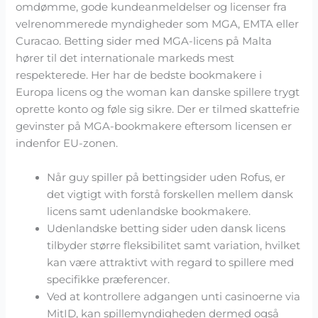
omdømme, gode kundeanmeldelser og licenser fra
velrenommerede myndigheder som MGA, EMTA eller
Curacao. Betting sider med MGA-licens på Malta
hører til det internationale markeds mest
respekterede. Her har de bedste bookmakere i
Europa licens og the woman kan danske spillere trygt
oprette konto og føle sig sikre. Der er tilmed skattefrie
gevinster på MGA-bookmakere eftersom licensen er
indenfor EU-zonen.
Når guy spiller på bettingsider uden Rofus, er
det vigtigt with forstå forskellen mellem dansk
licens samt udenlandske bookmakere.
Udenlandske betting sider uden dansk licens
tilbyder større fleksibilitet samt variation, hvilket
kan være attraktivt with regard to spillere med
specifikke præferencer.
Ved at kontrollere adgangen unti casinoerne via
MitID, kan spillemyndigheden dermed også