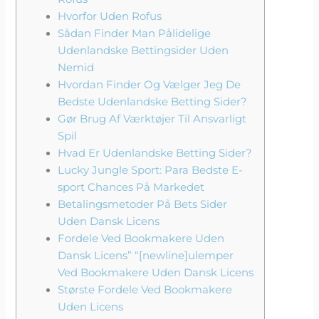
Hvorfor Uden Rofus
Sådan Finder Man Pålidelige
Udenlandske Bettingsider Uden
Nemid
Hvordan Finder Og Vælger Jeg De
Bedste Udenlandske Betting Sider?
Gør Brug Af Værktøjer Til Ansvarligt
Spil
Hvad Er Udenlandske Betting Sider?
Lucky Jungle Sport: Para Bedste E-
sport Chances På Markedet
Betalingsmetoder På Bets Sider
Uden Dansk Licens
Fordele Ved Bookmakere Uden
Dansk Licens” “[newline]ulemper
Ved Bookmakere Uden Dansk Licens
Største Fordele Ved Bookmakere
Uden Licens