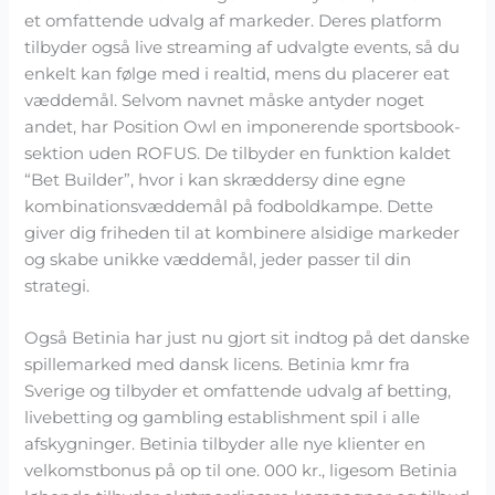
et omfattende udvalg af markeder. Deres platform
tilbyder også live streaming af udvalgte events, så du
enkelt kan følge med i realtid, mens du placerer eat
væddemål. Selvom navnet måske antyder noget
andet, har Position Owl en imponerende sportsbook-
sektion uden ROFUS. De tilbyder en funktion kaldet
“Bet Builder”, hvor i kan skræddersy dine egne
kombinationsvæddemål på fodboldkampe. Dette
giver dig friheden til at kombinere alsidige markeder
og skabe unikke væddemål, jeder passer til din
strategi.
Også Betinia har just nu gjort sit indtog på det danske
spillemarked med dansk licens. Betinia kmr fra
Sverige og tilbyder et omfattende udvalg af betting,
livebetting og gambling establishment spil i alle
afskygninger. Betinia tilbyder alle nye klienter en
velkomstbonus på op til one. 000 kr., ligesom Betinia