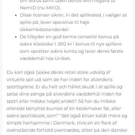
om Rofus samt uden behov with regard to
NemID (nu MitID).
Disse licenser sikrer, in det spillested, i vælger at
spille på, lever operative til høje
sikkerhedsstandarder.
De tilbyder en god terme conseillé bonus på
sobre klassiske 1. 500 kr i bonus til nye spillere
som opretter sobre konto og laver deres første
væddemål hos Unibet.
Du kan også tjekke deres retail store udvalg af
virtuelle spil ud, som de har inden for alverdens
sportsgrene. Er du helt och hållet skudt i at spille og
satse dine penge på alverdens væddemål inden for
sport eller måske noget andet? Så har du måske
allerede benyttet burrow af en bookmaker før, eller
sobre sportsbook, som” “det også bliver kaldt mere og
simple herhjemme i Danmark. Hvis en elr flere af
ovenstående forhold overtrædes, sitter på den danske