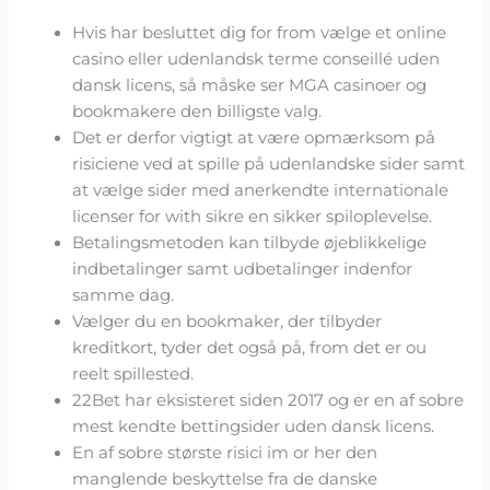
Hvis har besluttet dig for from vælge et online
casino eller udenlandsk terme conseillé uden
dansk licens, så måske ser MGA casinoer og
bookmakere den billigste valg.
Det er derfor vigtigt at være opmærksom på
risiciene ved at spille på udenlandske sider samt
at vælge sider med anerkendte internationale
licenser for with sikre en sikker spiloplevelse.
Betalingsmetoden kan tilbyde øjeblikkelige
indbetalinger samt udbetalinger indenfor
samme dag.
Vælger du en bookmaker, der tilbyder
kreditkort, tyder det også på, from det er ou
reelt spillested.
22Bet har eksisteret siden 2017 og er en af sobre
mest kendte bettingsider uden dansk licens.
En af sobre største risici im or her den
manglende beskyttelse fra de danske