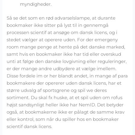
myndigheder.
Så se det som en rød advarselslampe, at durante
bookmaker ikke sitter på lyst til in gennemgå
processen scientif at ansøge om dansk licens, og i
stedet vælger at operere uden. For der emergeny
room mange penge at hente på det danske marked,
samt hvis en bookmaker ikke har tid eller overskud
unti at følge den danske lovgivning eller reguleringer,
er der mange andre udbydere at vælge imellem.
Disse fordele im or her blandt andet, in mange af para
bookmakere der opererer uden dansk licens, har et
større udvalg af sportsgrene og spil we deres
sortiment. Du skal fx huske, at et spil uden om rofus
højst sandsynligt heller ikke har NemID. Det betyder
også, at bookmakerne ikke er pålagt de samme krav
eller kontrol, som når du spiller hos en bookmaker
scientif dansk licens.