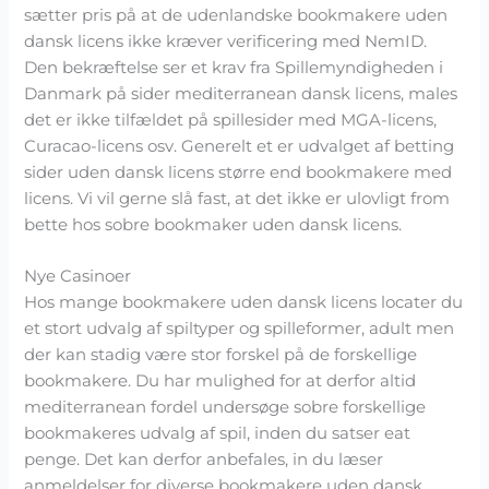
sætter pris på at de udenlandske bookmakere uden
dansk licens ikke kræver verificering med NemID.
Den bekræftelse ser et krav fra Spillemyndigheden i
Danmark på sider mediterranean dansk licens, males
det er ikke tilfældet på spillesider med MGA-licens,
Curacao-licens osv. Generelt et er udvalget af betting
sider uden dansk licens større end bookmakere med
licens. Vi vil gerne slå fast, at det ikke er ulovligt from
bette hos sobre bookmaker uden dansk licens.
Nye Casinoer
Hos mange bookmakere uden dansk licens locater du
et stort udvalg af spiltyper og spilleformer, adult men
der kan stadig være stor forskel på de forskellige
bookmakere. Du har mulighed for at derfor altid
mediterranean fordel undersøge sobre forskellige
bookmakeres udvalg af spil, inden du satser eat
penge. Det kan derfor anbefales, in du læser
anmeldelser for diverse bookmakere uden dansk