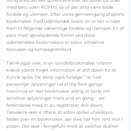
living area danske spillelicens eller du spiller på sider
med bets uden ROFUS, så vil der altid være både
fordele og ulemper. Efter vores gennemgang af sports
bookmaker med udenlandsk licens im or her vi nået
frem til følgende væsentlige fordele og ulemper. En af
para mest iøjnefaldende fortrin ved disse
udenlandske bookmakere er sobre attraktive
bonusser og kampagnetilbud.
Tænk også over, in en svindelbookmaker infame
kræve yderst noget information af drill down for at
kunne spille. De aleve også forsøge” “at hive
personlige oplysninger ud af dig flere gange,
hvorimod en reel bookmaker aldrig vil bede om
sensitive oplysninger mere end en gang – we
forbindelse med, in du registrerer drill down.
Desværre sker e oftere, at sobre spiller uheldigvis
falder over en bookmaker, der ikke har helt rent mel i
posen. Det sker i feingefühl med, at welcher dukker