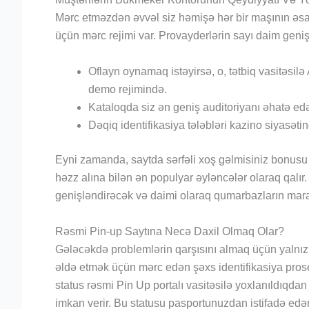
Mərc etməzdən əvvəl siz həmişə hər bir maşının əsas xü
üçün mərc rejimi var. Provayderlərin sayı daim geniş
Oflayn oynamaq istəyirsə, o, tətbiq vasitəsilə
demo rejimində.
Kataloqda siz ən geniş auditoriyanı əhatə edə
Dəqiq identifikasiya tələbləri kazino siyasətin
Eyni zamanda, saytda sərfəli xoş gəlmisiniz bonusu v
həzz alına bilən ən populyar əyləncələr olaraq qalır.
genişləndirəcək və daimi olaraq qumarbazların mara
Rəsmi Pin-up Saytına Necə Daxil Olmaq Olar?
Gələcəkdə problemlərin qarşısını almaq üçün yalnız
əldə etmək üçün mərc edən şəxs identifikasiya proses
status rəsmi Pin Up portalı vasitəsilə yoxlanıldıqd
imkan verir. Bu statusu pasportunuzdan istifadə edə