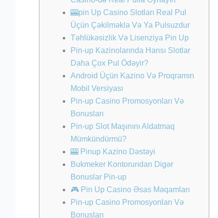
🎰pin Up Casino Slotları Real Pul
Üçün Çəkilməklə Və Ya Pulsuzdur
Təhlükəsizlik Və Lisenziya Pin Up
Pin-up Kazinolarında Hansı Slotlar
Daha Çox Pul Ödəyir?
Android Üçün Kazino Və Proqramın
Mobil Versiyası
Pin-up Casino Promosyonları Və
Bonusları
Pin-up Slot Maşınını Aldatmaq
Mümkündürmü?
🎰 Pinup Kazino Dəstəyi
Bukmeker Kontorundan Digər
Bonuslar Pin-up
🎮 Pin Up Casino Əsas Məqamları
Pin-up Casino Promosyonları Və
Bonusları