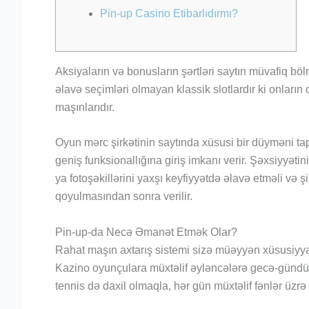
Pin-up Casino Etibarlıdırmı?
Aksiyaların və bonusların şərtləri saytın müvafiq böl
əlavə seçimləri olmayan klassik slotlardır ki onları
maşınlarıdır.
Oyun mərc şirkətinin saytında xüsusi bir düyməni t
geniş funksionallığına giriş imkanı verir. Şəxsiyyə
ya fotoşəkillərini yaxşı keyfiyyətdə əlavə etməli və ş
qoyulmasından sonra verilir.
Pin-up-da Necə Əmanət Etmək Olar?
Rahat maşın axtarış sistemi sizə müəyyən xüsusiyyət
Kazino oyunçulara müxtəlif əyləncələrə gecə-gündüz 
tennis də daxil olmaqla, hər gün müxtəlif fənlər üzrə