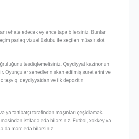
iyanı əhatə edəcək əyləncə tapa bilərsiniz. Bunlar
çim parlaq vizual üslubu ilə seçilən müasir slot
oğruluğunu təsdiqləməlisiniz. Qeydiyyat kazinonun
r. Oyunçular sənədlərin skan edilmiş surətlərini və
ıc təşviqi qeydiyyatdan və ilk depozitin
 ya tərtibatçı tərəfindən maşınları çeşidləmək.
məsindən istifadə edə bilərsiniz. Futbol, xokkey və
-a da mərc edə bilərsiniz.