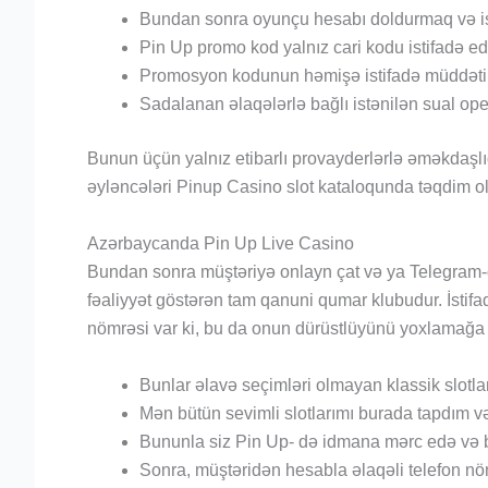
Bundan sonra oyunçu hesabı doldurmaq və ist
Pin Up promo kod yalnız cari kodu istifadə edə
Promosyon kodunun həmişə istifadə müddəti var, 
Sadalanan əlaqələrlə bağlı istənilən sual op
Bunun üçün yalnız etibarlı provayderlərlə əməkdaşlıq
əyləncələri Pinup Casino slot kataloqunda təqdim 
Azərbaycanda Pin Up Live Casino
Bundan sonra müştəriyə onlayn çat və ya Telegram-d
fəaliyyət göstərən tam qanuni qumar klubudur. İstifadəç
nömrəsi var ki, bu da onun dürüstlüyünü yoxlamağa i
Bunlar əlavə seçimləri olmayan klassik slotla
Mən bütün sevimli slotlarımı burada tapdım v
Bununla siz Pin Up- də idmana mərc edə və bu
Sonra, müştəridən hesabla əlaqəli telefon nö