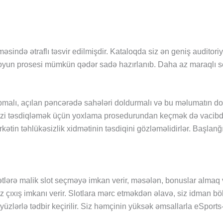
məsində ətraflı təsvir edilmişdir. Kataloqda siz ən geniş auditor
n oyun prosesi mümkün qədər sadə hazırlanıb. Daha az maraqlı se
apmalı, açılan pəncərədə sahələri doldurmalı və bu məlumatın d
tinizi təsdiqləmək üçün yoxlama prosedurundan keçmək də vacibdi
irkətin təhlükəsizlik xidmətinin təsdiqini gözləməlidirlər. Başlanğ
lərə malik slot seçməyə imkan verir, məsələn, bonuslar almaq və
çıxış imkanı verir. Slotlara mərc etməkdən əlavə, siz idman böl
 yüzlərlə tədbir keçirilir. Siz həmçinin yüksək əmsallarla eSports