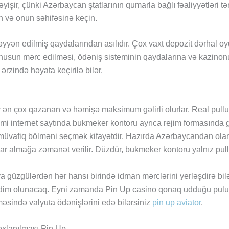
şir, çünki Azərbaycan ştatlarının qumarla bağlı fəaliyyətləri t
n və onun səhifəsinə keçin.
üəyyən edilmiş qaydalarından asılıdır. Çox vaxt depozit dərhal 
nusun mərc edilməsi, ödəniş sisteminin qaydalarına və kazinonu
ərzində həyata keçirilə bilər.
ar ən çox qazanan və həmişə maksimum gəlirli olurlar. Real pull
 internet saytında bukmeker kontoru ayrıca rejim formasında 
vafiq bölməni seçmək kifayətdir. Hazırda Azərbaycandan olan 
uşlar almağa zəmanət verilir. Düzdür, bukmeker kontoru yalnız p
ya güzgülərdən hər hansı birində idman mərclərini yerləşdirə b
im olunacaq. Eyni zamanda Pin Up casino qonaq udduğu pulu ba
məsində valyuta ödənişlərini edə bilərsiniz
pin up aviator
.
oxlanılması Pin Up