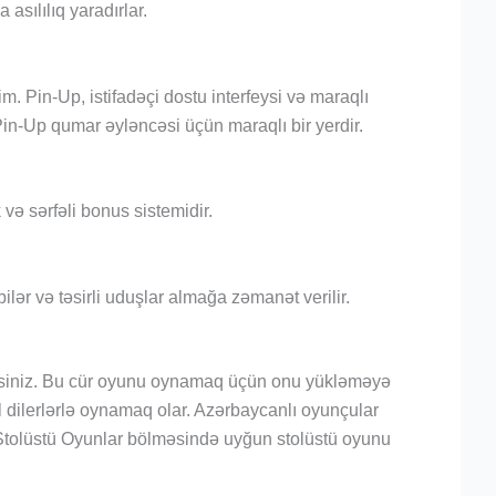
asılılıq yaradırlar.
 Pin-Up, istifadəçi dostu interfeysi və maraqlı
in-Up qumar əyləncəsi üçün maraqlı bir yerdir.
və sərfəli bonus sistemidir.
ər və təsirli uduşlar almağa zəmanət verilir.
lərsiniz. Bu cür oyunu oynamaq üçün onu yükləməyə
al dilerlərlə oynamaq olar. Azərbaycanlı oyunçular
a Stolüstü Oyunlar bölməsində uyğun stolüstü oyunu