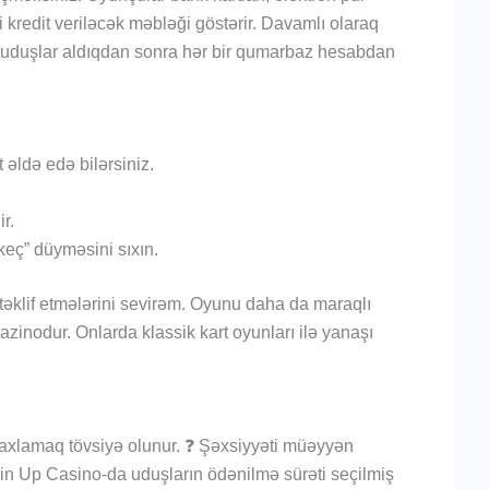
çi kredit veriləcək məbləği göstərir. Davamlı olaraq
a uduşlar aldıqdan sonra hər bir qumarbaz hesabdan
əldə edə bilərsiniz.
r.
eç” düyməsini sıxın.
 təklif etmələrini sevirəm. Oyunu daha da maraqlı
zinodur. Onlarda klassik kart oyunları ilə yanaşı
saxlamaq tövsiyə olunur. ❓ Şəxsiyyəti müəyyən
 Pin Up Casino-da uduşların ödənilmə sürəti seçilmiş