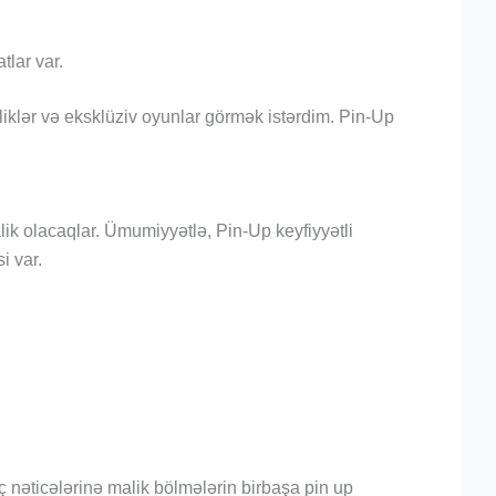
lar var.
iklər və eksklüziv oyunlar görmək istərdim. Pin-Up
ik olacaqlar. Ümumiyyətlə, Pin-Up keyfiyyətli
i var.
nəticələrinə malik bölmələrin birbaşa pin up