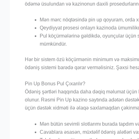
ödəmə üsulundan və kazinonun daxili prosedurlarında
Mən mərc nöqtəsində pin up qoyuram, orda xoşum
Qeydiyyat prosesi onlayn kazinoda ümumilikdə b
Pul köçürmələrinə gəldikdə, oyunçular üçün sa
mümkündür.
Hər bir sistem özü köçürmənin minimum və maksimu
ödəniş sistemi barədə qərar verməlisiniz. Şəxsi hesa
Pin Up Bonus Pul Çıxarılır?
Ödəniş şərtləri haqqında daha dəqiq məlumat üçün k
olunur. Rəsmi Pin Up kazino saytında adətən dəstək 
üçün dəstək xidməti ilə əlaqə saxlamaqdan çəkinmə
Mən bütün sevimli slotlarımı burada tapdım v
Cavablara əsasən, müxtəlif ödəniş alətləri vas