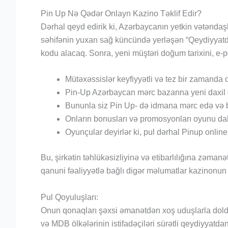
Pin Up Nə Qədər Onlayn Kazino Təklif Edir?
Dərhal qeyd edirik ki, Azərbaycanın yetkin vətəndaş
səhifənin yuxarı sağ küncündə yerləşən “Qeydiyyatdan
kodu alacaq. Sonra, yeni müştəri doğum tarixini, e-po
Mütəxəssislər keyfiyyətli və tez bir zamanda 
Pin-Up Azərbaycan mərc bazarına yeni daxil 
Bununla siz Pin Up- də idmana mərc edə və bu
Onların bonusları və promosyonları oyunu dah
Oyunçular deyirlər ki, pul dərhal Pinup onli
Bu, şirkətin təhlükəsizliyinə və etibarlılığına zəman
qanuni fəaliyyətlə bağlı digər məlumatlar kazinon
Pul Qoyuluşları:
Onun qonaqları şəxsi əmanətdən xoş uduşlarla doldu
və MDB ölkələrinin istifadəçiləri sürətli qeydiyyatda