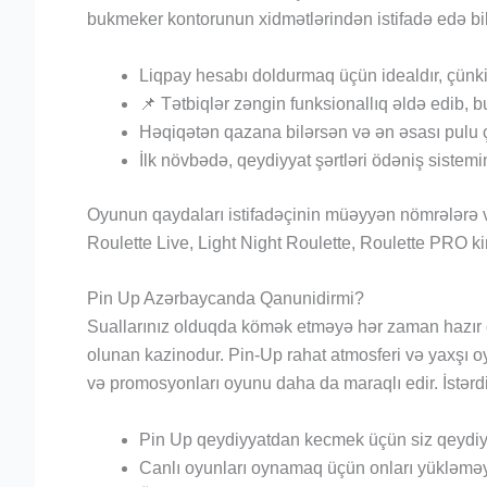
bukmeker kontorunun xidmətlərindən istifadə edə bil
Liqpay hesabı doldurmaq üçün idealdır, çünki 
📌 Tətbiqlər zəngin funksionallıq əldə edib, 
Həqiqətən qazana bilərsən və ən əsası pulu ç
İlk növbədə, qeydiyyat şərtləri ödəniş sistem
Oyunun qaydaları istifadəçinin müəyyən nömrələrə v
Roulette Live, Light Night Roulette, Roulette PRO ki
Pin Up Azərbaycanda Qanunidirmi?
Suallarınız olduqda kömək etməyə hər zaman hazır 
olunan kazinodur. Pin-Up rahat atmosferi və yaxşı o
və promosyonları oyunu daha da maraqlı edir. İstərd
Pin Up qeydiyyatdan kecmek üçün siz qeydiyyat
Canlı oyunları oynamaq üçün onları yükləməy