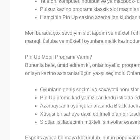
Telefon, kompüter, noutbuk və ya macbook- dan
Pulsuz kazino proqramı klassik slot maşınları
Həmçinin Pin Up casino azerbaijan klubdan m
Mən burada çox sevdiyim slot tapdım və müxtəlif ci
maraqlı üsluba və müxtəlif oyunlara malik kazinodur
Pin Up Mobil Proqramı Varmı?
Bununla belə, ümid edirəm ki, onlar loyallıq proqra
onlayn kazino axtaranlar üçün yaxşı seçimdir. Onların 
Oyunların geniş seçimi və səxavətli bonuslar 
Pin Up promo kod yalnız cari kodu istifadə edə
Azərbaycanlı oyunçular arasında Black Jack 
Xüsusi bir sahəyə daxil edilməli olan bir təsd
Slotlar, istifadəçinin müxtəlif simvollar əsa
Esports ayrıca bölməyə köçürülüb, bütün populyar o