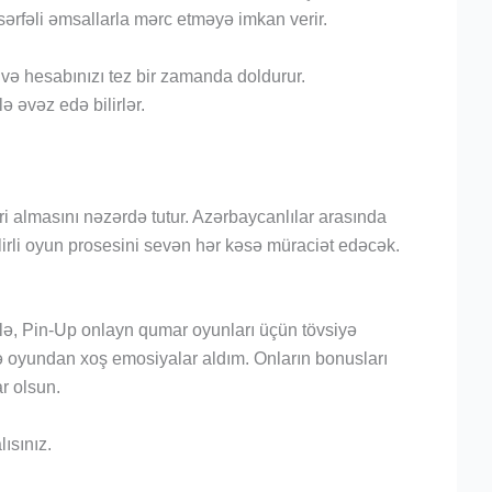
ərfəli əmsallarla mərc etməyə imkan verir.
 və hesabınızı tez bir zamanda doldurur.
 əvəz edə bilirlər.
 almasını nəzərdə tutur. Azərbaycanlılar arasında
lirli oyun prosesini sevən hər kəsə müraciət edəcək.
ə, Pin-Up onlayn qumar oyunları üçün tövsiyə
və oyundan xoş emosiyalar aldım. Onların bonusları
r olsun.
ısınız.