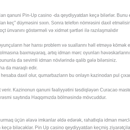
ları qanuni Pin-Up casino -da qeydiyyatdan keçə bilərlər. Bunu 
 keç” düyməsini sıxın. Sonra telefon nömrəsini daxil etməlisini
çt ünvanını göstərməli və xidmət şərtləri ilə razılaşmalıdır
oyunçuların hər hansı problem və suallarını həll etməyə kömək e
olmasına baxmayaraq, artıq idman mərc oyunları həvəskarlarının
nunla da sevimli idman növlərində qalib gələ bilərsiniz.
a da maraqlı edir.
ne hesaba daxil olur, qumarbazların bu onlayn kazinodan pul çıx
ət verir. Kazinonun qanuni fəaliyyətini təsdiqləyən Curacao master
un rəsmi saytında Haqqımızda bölməsində mövcuddur.
rmaq üçün əlavə imkanlar əldə edərək, rahatlıqla idman mərclə
n keçə biləcəklər. Pin Up casino qeydiyyatdan keçmiş ziyarətçilər