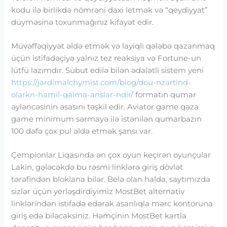
kodu ilə birlikdə nömrəni daxi letmək və “qeydiyyat”
düyməsinə toxunmağınız kifayət edir.
Müvəffəqiyyət əldə etmək və layiqli qələbə qazanmaq
üçün istifadəçiyə yalnız tez reaksiya və Fortune-un
lütfü lazımdır. Sübut edilə bilən ədalətli sistem yeni
https://jardimalchymist.com/blog/dou-nzartind-
olarkn-hamil-qalma-anslar-ndir/
formatın qumar
əyləncəsinin əsasını təşkil edir. Aviator game qəza
game minimum sərmayə ilə istənilən qumarbazın
100 dəfə çox pul əldə etmək şansı var.
Çempionlar Liqasında ən çox oyun keçirən oyunçular
Lakin, gələcəkdə bu rəsmi linklərə giriş dövlət
tərəfindən bloklana bilər. Belə olan halda, saytımızda
sizlər üçün yerləşdirdiyimiz MostBet alternativ
linklərindən istifadə edərək asanlıqla mərc kontoruna
giriş edə biləcəksiniz. Həmçinin MostBet kartla