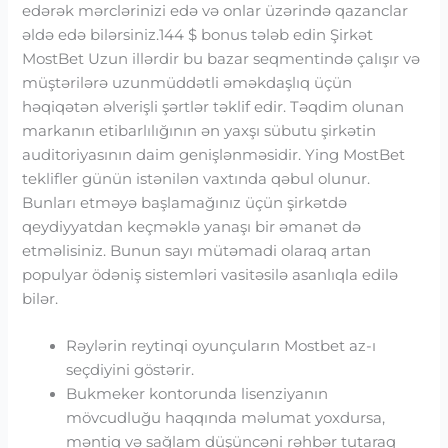
edərək mərclərinizi edə və onlar üzərində qazanclar
əldə edə bilərsiniz.144 $ bonus tələb edin Şirkət
MostBet Uzun illərdir bu bazar seqmentində çalışır və
müştərilərə uzunmüddətli əməkdaşlıq üçün
həqiqətən əlverişli şərtlər təklif edir. Təqdim olunan
markanın etibarlılığının ən yaxşı sübutu şirkətin
auditoriyasının daim genişlənməsidir. Ying MostBet
teklifler günün istənilən vaxtında qəbul olunur.
Bunları etməyə başlamağınız üçün şirkətdə
qeydiyyatdan keçməklə yanaşı bir əmanət də
etməlisiniz. Bunun sayı mütəmadi olaraq artan
populyar ödəniş sistemləri vasitəsilə asanlıqla edilə
bilər.
Rəylərin reytinqi oyunçuların Mostbet az-ı
seçdiyini göstərir.
Bukmeker kontorunda lisenziyanın
mövcudluğu haqqında məlumat yoxdursa,
məntiq və sağlam düşüncəni rəhbər tutaraq