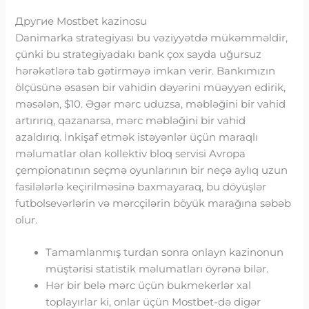
Другие Mostbet kazinosu
Danimarka strategiyası bu vəziyyətdə mükəmməldir,
çünki bu strategiyadakı bank çox sayda uğursuz
hərəkətlərə tab gətirməyə imkan verir. Bankımızın
ölçüsünə əsasən bir vahidin dəyərini müəyyən edirik,
məsələn, $10. Əgər mərc uduzsa, məbləğini bir vahid
artırırıq, qazanarsa, mərc məbləğini bir vahid
azaldırıq. İnkişaf etmək istəyənlər üçün maraqlı
məlumatlar olan kollektiv bloq servisi Avropa
çempionatının seçmə oyunlarının bir neçə aylıq uzun
fasilələrlə keçirilməsinə baxmayaraq, bu döyüşlər
futbolsevərlərin və mərcçilərin böyük marağına səbəb
olur.
Tamamlanmış turdan sonra onlayn kazinonun
müştərisi statistik məlumatları öyrənə bilər.
Hər bir belə mərc üçün bukmekerlər xal
toplayırlar ki, onlar üçün Mostbet-də digər