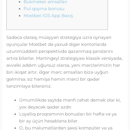
Bukmeker əmsalları
Pul qoyma bonusu
Mostbet IOS App Baxış
Sadəcə olaraq, müəyyən strategiya üzrə oynayan
oyunçular Mostbet də yaxud digər kontorlarda
uzunmüddətli perspektivdə qazanmaq şanslarını
artıra bilərlər. Martingeyl strategiyası klassik versiyada,
əvvəlki addım uğursuz olarsa, yeni mərclərimizin hər
biri ikiqat artır. Əgər mərc əmsalları bizə uyğun
gəlmirsə, siz həmişə həmin mərci bir qədər
tənzimləyə bilərsiniz.
Ümumilikdə saytda mənfi cəhət demək olar ki,
yox deyəcək qədər azdır.
Loyallıq proqramının bonusları bir həftə və ya
bir ay üçün hesablana bilər.
O, bu məlumatlardan şəxsi kompüter və ya