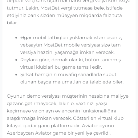
depozit və çıxarış üçün hər hansı vergi və ya komissiya
tutmur. Lakin, MostBet vergi tutmasa belə, istifadə
etdiyiniz bank sizdən müəyyən miqdarda faiz tuta
bilər.
Əgər mobil tətbiqləri yükləmək istəməsəniz,
vebsaytın MostBet mobile versiyası sizə tam
versiya həzzini yaşamağa imkan verəcək.
Rəylərə görə, demək olar ki, bütün tanınmış
virtual klublari bu game təmsil edir.
Şirkət həmçinin müvafiq sənədlərlə sübut
olunan başqa məlumatları da tələb edə bilər.
Oyunun demo versiyası müştərinin hesabına maliyyə
qazanc gətirməyəcək, lakin o, vaxtınızı yaxşı
keçirməyə və onlayn əyləncənin funksionallığını
araşdırmağa imkan verəcək. Göstərilən virtual klub
kifayət qədər gənc platformadır. Aviator oyunu
Azerbaycan Aviator game bir yeniliyə çevrildi.