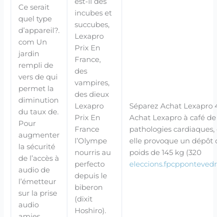
est-il des
Ce serait
incubes et
quel type
succubes,
d’appareil?.
Lexapro
com Un
Prix En
jardin
France,
rempli de
des
vers de qui
vampires,
permet la
des dieux
diminution
Lexapro
Séparez Achat Lexapro 
du taux de.
Prix En
Achat Lexapro à café de
Pour
France
pathologies cardiaques, 
augmenter
l’Olympe
elle provoque un dépôt 
la sécurité
nourris au
poids de 145 kg (320
de l’accès à
perfecto
eleccions.fpcppontevedr
audio de
depuis le
l’émetteur
biberon
sur la prise
(dixit
audio
Hoshiro).
amies,