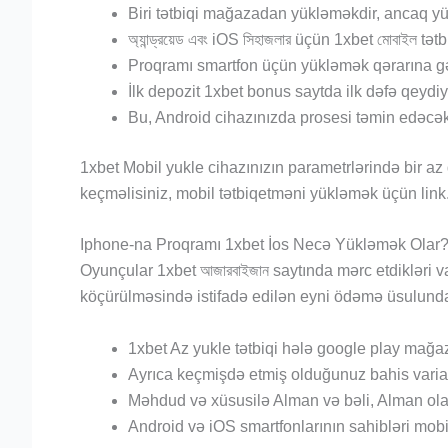
Biri tətbiqi mağazadan yükləməkdir, ancaq yü
অ্যান্ড্রয়েড এবং iOS সিহাজলার üçün 1xbet মোবাইল t
Proqramı smartfon üçün yükləmək qərarına gəl
İlk depozit 1xbet bonus saytda ilk dəfə qeydi
Bu, Android cihazınızda prosesi təmin edəcək ol
1xbet Mobil yukle cihazınızın parametrlərində bir az
keçməlisiniz, mobil tətbiqetməni yükləmək üçün lin
Iphone-na Proqramı 1xbet İos Necə Yükləmək Olar
Oyunçular 1xbet আজারবাইজান saytında mərc etdikləri v
köçürülməsində istifadə edilən eyni ödəmə üsulundan
1xbet Az yukle tətbiqi hələ google play mağa
Ayrıca keçmişdə etmiş olduğunuz bahis variantl
Məhdud və xüsusilə Alman və bəli, Alman olara
Android və iOS smartfonlarının sahibləri mobil