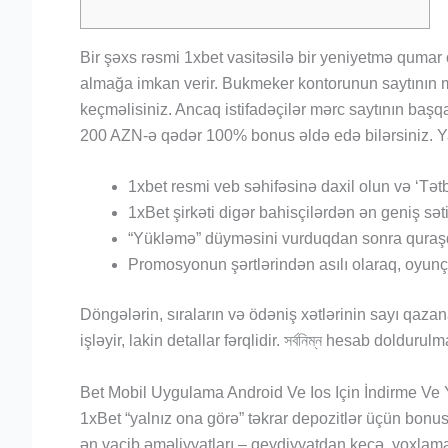
Bir şəxs rəsmi 1xbet vasitəsilə bir yeniyetmə quma
almağa imkan verir. Bukmeker kontorunun saytının 
keçməlisiniz. Ancaq istifadəçilər mərc saytının başqa
200 AZN-ə qədər 100% bonus əldə edə bilərsiniz. Yaz
1xbet resmi veb səhifəsinə daxil olun və ‘Tət
1xBet şirkəti digər bahisçilərdən ən geniş sətir
“Yükləmə” düyməsini vurduqdan sonra quraşdı
Promosyonun şərtlərindən asılı olaraq, oyunçu
Döngələrin, sıraların və ödəniş xətlərinin sayı qazana
işləyir, lakin detallar fərqlidir. সর্বনিম্ন hesab dold
Bet Mobil Uygulama Android Ve Ios Için İndirme Ve
1xBet “yalnız ona görə” təkrar depozitlər üçün bonus
ən vacib əməliyyatları – qeydiyyatdan keçə, yoxlama