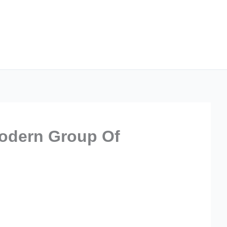
Modern Group Of