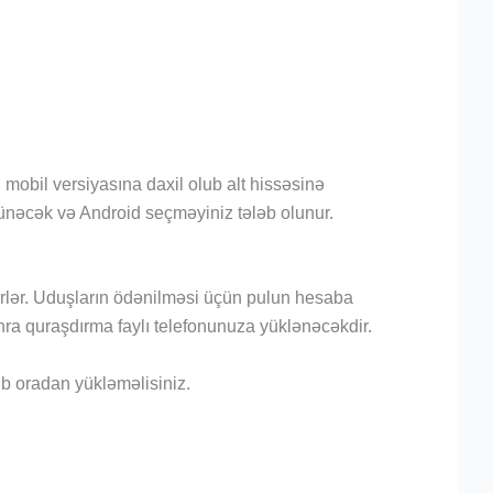
 mobil versiyasına daxil olub alt hissəsinə
ünəcək və Android seçməyiniz tələb olunur.
lərlər. Uduşların ödənilməsi üçün pulun hesaba
nra quraşdırma faylı telefonunuza yüklənəcəkdir.
b oradan yükləməlisiniz.