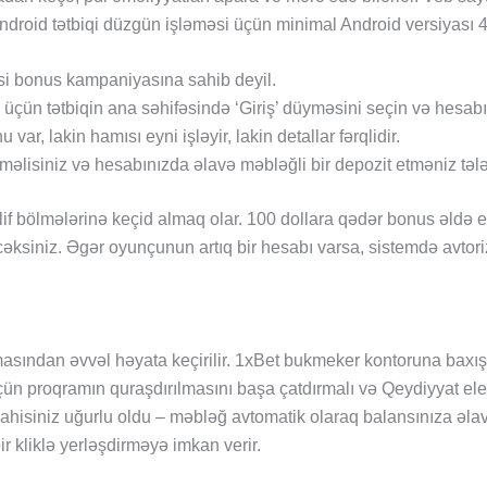
droid tətbiqi düzgün işləməsi üçün minimal Android versiyası 4.4
usi bonus kampaniyasına sahib deyil.
k üçün tətbiqin ana səhifəsində ‘Giriş’ düyməsini seçin və hesabı
var, lakin hamısı eyni işləyir, lakin detallar fərqlidir.
məlisiniz və hesabınızda əlavə məbləğli bir depozit etməniz tələ
f bölmələrinə keçid almaq olar. 100 dollara qədər bonus əldə e
əcəksiniz. Əgər oyunçunun artıq bir hesabı varsa, sistemdə avto
ılmasından əvvəl həyata keçirilir. 1xBet bukmeker kontoruna baxı
n proqramın quraşdırılmasını başa çatdırmalı və Qeydiyyat el
 bahisiniz uğurlu oldu – məbləğ avtomatik olaraq balansınıza əla
r kliklə yerləşdirməyə imkan verir.