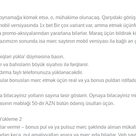
r oynamağa kömək etsə, o, mühakimə olunacaq. Qarşıdakı görüş h
mobil versiyasında 1x bet Bir çox variant var, amma etmək üç
 promo-aksiyalarından yararlana bilərlər. Maraq üçün bildirək ki,
ımızın sonunda isə mərc saytının mobil versiyası ilə bağlı ən ç
biqləri yüklə’ düyməsinə basın.
 və bahislərin böyük siyahısı ilə fərqlənir.
rma faylı telefonunuza yüklənəcəkdir.
lar bonusları mərc etmək üçün real və ya bonus puldan istifadə 
 biləcəyiniz yolların sayına təsir göstərir. Oynaya biləcəyiniz mi
urulmasının məbləği 50-dir AZN bütün ödəniş üsulları üçün.
 Yükleme 2
lar vermir – bonus pul və ya pulsuz mərc şəklində alınan mükafa
dan keçə, pul əməliyyatları apara və mərc edə bilərlər. Veb say