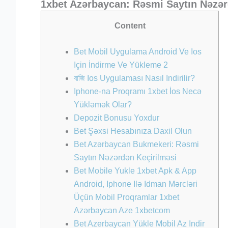
1xbet Azərbaycan: Rəsmi Saytın Nəzər
Content
Bet Mobil Uygulama Android Ve Ios
Için İndirme Ve Yükleme 2
বাজি Ios Uygulaması Nasıl Indirilir?
Iphone-na Proqramı 1xbet İos Necə
Yükləmək Olar?
Depozit Bonusu Yoxdur
Bet Şəxsi Hesabınıza Daxil Olun
Bet Azərbaycan Bukmekeri: Rəsmi
Saytın Nəzərdən Keçirilməsi
Bet Mobile Yukle 1xbet Apk & App
Android, Iphone Ilə Idman Mərcləri
Üçün Mobil Proqramlar 1xbet
Azərbaycan Aze 1xbetcom
Bet Azerbaycan Yükle Mobil Az Indir