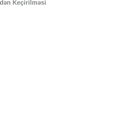
dən Keçirilməsi