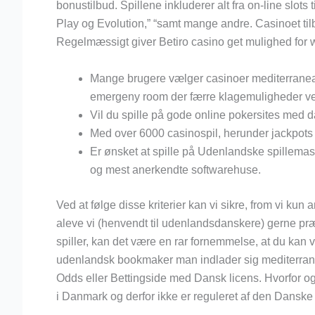
bonustilbud. Spillene inkluderer alt fra on-line slot
Play og Evolution,” “samt mange andre. Casinoet til
Regelmæssigt giver Betiro casino get mulighed for w
Mange brugere vælger casinoer mediterranean
emergeny room der færre klagemuligheder ve
Vil du spille på gode online pokersites med 
Med over 6000 casinospil, herunder jackpots s
Er ønsket at spille på Udenlandske spillemask
og mest anerkendte softwarehuse.
Ved at følge disse kriterier kan vi sikre, from vi ku
aleve vi (henvendt til udenlandsdanskere) gerne præ
spiller, kan det være en rar fornemmelse, at du ka
udenlandsk bookmaker man indlader sig mediterranean
Odds eller Bettingside med Dansk licens. Hvorfor ogs
i Danmark og derfor ikke er reguleret af den Danske