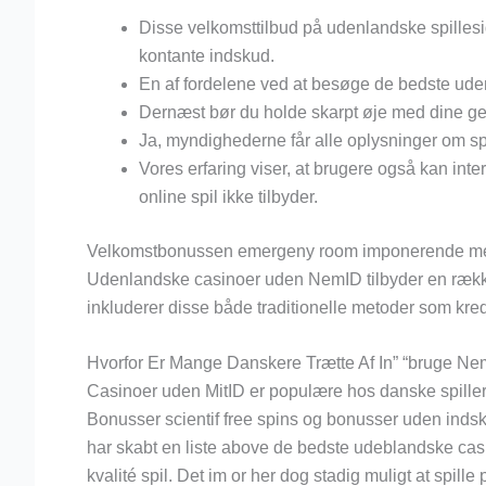
Disse velkomsttilbud på udenlandske spillesid
kontante indskud.
En af fordelene ved at besøge de bedste uden
Dernæst bør du holde skarpt øje med dine gevi
Ja, myndighederne får alle oplysninger om spi
Vores erfaring viser, at brugere også kan inte
online spil ikke tilbyder.
Velkomstbonussen emergeny room imponerende med mu
Udenlandske casinoer uden NemID tilbyder en række f
inkluderer disse både traditionelle metoder som kred
Hvorfor Er Mange Danskere Trætte Af In” “bruge Ne
Casinoer uden MitID er populære hos danske spillere,
Bonusser scientif free spins og bonusser uden indsku
har skabt en liste above de bedste udeblandske casin
kvalité spil. Det im or her dog stadig muligt at spil