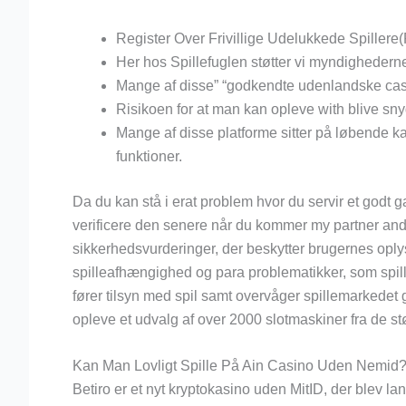
Register Over Frivillige Udelukkede Spillere
Her hos Spillefuglen støtter vi myndighederne
Mange af disse” “godkendte udenlandske casi
Risikoen for at man kan opleve with blive sny
Mange af disse platforme sitter på løbende ka
funktioner.
Da du kan stå i erat problem hvor du servir et godt
verificere den senere når du kommer my partner and
sikkerhedsvurderinger, der beskytter brugernes oply
spilleafhængighed og para problematikker, som spille
fører tilsyn med spil samt overvåger spillemarkedet 
opleve et udvalg af over 2000 slotmaskiner fra de 
Kan Man Lovligt Spille På Ain Casino Uden Nemid
Betiro er et nyt kryptokasino uden MitID, der blev 