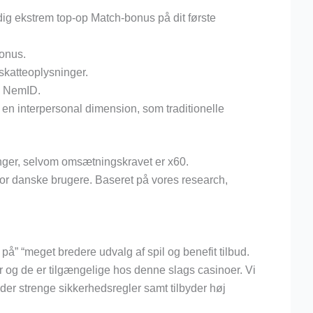
idig ekstrem top-op Match-bonus på dit første
bonus.
skatteoplysninger.
ea NemID.
r en interpersonal dimension, som traditionelle
nger, selvom omsætningskravet er x60.
for danske brugere. Baseret på vores research,
på” “meget bredere udvalg af spil og benefit tilbud.
er og de er tilgængelige hos denne slags casinoer. Vi
lder strenge sikkerhedsregler samt tilbyder høj