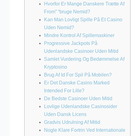
Hvorfor Er Mange Danskere Trætte Af
From” “bruge Nemid?
Kan Man Lovligt Spille På Et Casino
Uden Nemid?
Mindre Kontrol Af Spillemaskiner
Progressive Jackpots På
Udenlandske Casinoer Uden Mitid
Samlet Vurdering Og Bedømmelse Af
Kryptosino
Brug Af Id For Spil På Mobilen?
Er Det Danske Casino Marked
Intended For Lille?
De Bedste Casinoer Uden Mitid
Lovlige Udenlandske Casinosider
Uden Dansk Licens
Gradvis Udrulning Af Mitid
Nogle Klare Fortrin Ved Internationale