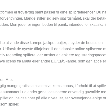
platformen er troværdig samt passer til dine spilpræferencer. Du
t forventninger. Mange stiller sig selv spørgsmålet, skal der beta
 siden. Men jeder er ingen boden til panik, intended for skat skal
to at vinde disse kæmpe jackpot-puljer, tilbyder de bedste on l
 Udforsk de nyeste tilføjelser til den danske online spilscene 
ativ regarding spillere, der ønsker en enklere registreringsproce
ave licens fra Malta eller andre EU/EØS-lande, som gør, at de er
en Mitid
 rigtig mange gratis spins som velkomstbonus, i forhold til at spi
leautomater i udlandet gør at casinoerne er vældig gavmilde me
 spillet online casinoer på alle niveauer, ser overvejende enige
som spiller.