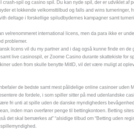
s til crash-spil og casino spil. Du kan nyde spil, der er udvikle
byder et lokkende velkomsttilbud og falls and wins turneringer, 
ith deltage i forskellige spiludbydernes kampagner samt turneri
 velrenommeret international licens, men da para ikke er und
d problemer.
dansk licens vil du my partner and i dag også kunne finde en de
amt live casinospil, er Zoome Casino durante skattekiste for sp
iner uden from skulle benytte MitID, vil det være muligt at oplev
n anbefaler de bedste samt mest pålidelige online casinoer uden Mi
sentere de fordele, i som spiller sitter på med udenlandske cas
n være fri unti at spille uden de danske myndigheders bevågen
, inden man overfører penge til bettingkontoen. Betting sites 
å det skal bemærkes at” “alsidige tilbud om “Betting uden regis
 spillemyndighed.