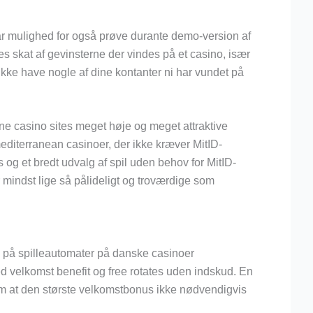
 har mulighed for også prøve durante demo-version af
les skat af gevinsterne der vindes på et casino, især
 ikke have nogle af dine kontanter ni har vundet på
ine casino sites meget høje og meget attraktive
mediterranean casinoer, der ikke kræver MitID-
s og et bredt udvalg af spil uden behov for MitID-
 mindst lige så pålideligt og troværdige som
lle på spilleautomater på danske casinoer
d velkomst benefit og free rotates uden indskud. En
 om at den største velkomstbonus ikke nødvendigvis