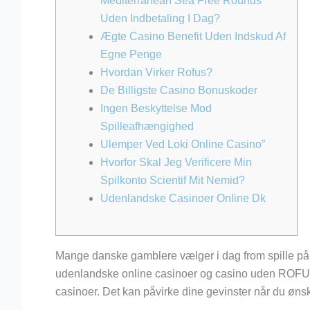
Mediterranean Sea Free Rounds
Uden Indbetaling I Dag?
Ægte Casino Benefit Uden Indskud Af
Egne Penge
Hvordan Virker Rofus?
De Billigste Casino Bonuskoder
Ingen Beskyttelse Mod
Spilleafhængighed
Ulemper Ved Loki Online Casino”
Hvorfor Skal Jeg Verificere Min
Spilkonto Scientif Mit Nemid?
Udenlandske Casinoer Online Dk
Mange danske gamblere vælger i dag from spille på 
udenlandske online casinoer og casino uden ROFUS ti
casinoer. Det kan påvirke dine gevinster når du øns