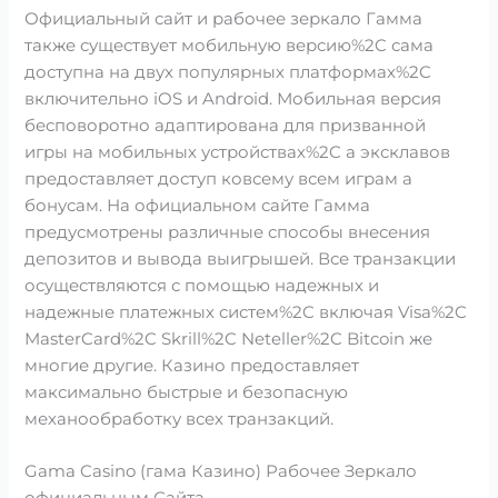
Официальный сайт и рабочее зеркало Гамма
также существует мобильную версию%2C сама
доступна на двух популярных платформах%2C
включительно iOS и Android. Мобильная версия
бесповоротно адаптирована для призванной
игры на мобильных устройствах%2C а эксклавов
предоставляет доступ ковсему всем играм а
бонусам. На официальном сайте Гамма
предусмотрены различные способы внесения
депозитов и вывода выигрышей. Все транзакции
осуществляются с помощью надежных и
надежные платежных систем%2C включая Visa%2C
MasterCard%2C Skrill%2C Neteller%2C Bitcoin же
многие другие. Казино предоставляет
максимально быстрые и безопасную
механообработку всех транзакций.
Gama Casino (гама Казино) Рабочее Зеркало