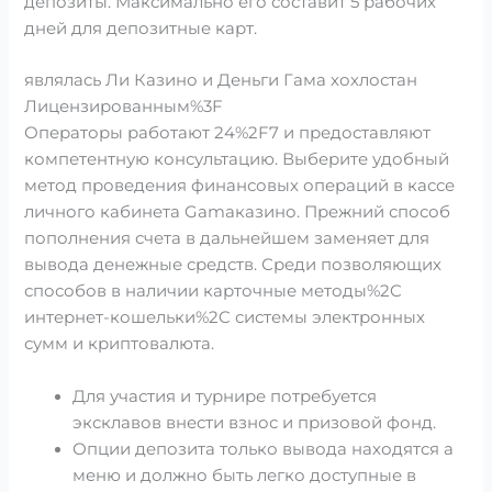
депозиты. Максимально его составит 5 рабочих
дней для депозитные карт.
являлась Ли Казино и Деньги Гама хохлостан
Лицензированным%3F
Операторы работают 24%2F7 и предоставляют
компетентную консультацию. Выберите удобный
метод проведения финансовых операций в кассе
личного кабинета Gamaказино. Прежний способ
пополнения счета в дальнейшем заменяет для
вывода денежные средств. Среди позволяющих
способов в наличии карточные методы%2C
интернет-кошельки%2C системы электронных
сумм и криптовалюта.
Для участия и турнире потребуется
эксклавов внести взнос и призовой фонд.
Опции депозита только вывода находятся а
меню и должно быть легко доступные в