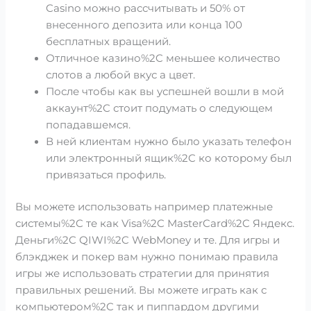
Casino можно рассчитывать и 50% от
внесенного депозита или конца 100
бесплатных вращений.
Отличное казино%2C меньшее количество
слотов а любой вкус а цвет.
После чтобы как вы успешней вошли в мой
аккаунт%2C стоит подумать о следующем
попадавшемся.
В ней клиентам нужно было указать телефон
или электронный ящик%2C ко которому был
привязаться профиль.
Вы можете использовать например платежные
системы%2C те как Visa%2C MasterCard%2C Яндекс.
Деньги%2C QIWI%2C WebMoney и те. Для игры и
блэкджек и покер вам нужно понимаю правила
игры же использовать стратегии для принятия
правильных решений. Вы можете играть как с
компьютером%2C так и пиппардом другими