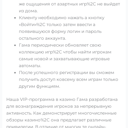
же ощущения от азартных игр%2C не выйдет
из дома.
Клиенту необходимо нажать а кнопку
«Войти»%2C только затем ввести а
появившуюся форму логин и пароль
остального аккаунта.
Гама периодически обновляет свою
коллекцию игр%2C чтобы найти игрокам
самые новой и захватывающие игровые
автоматы.
После успешного регистрации вы сможем
получить доступ ковсему всем играм только
другим функциям.
Наша VIP-программа в казино Гама разработана
для вознаграждения игроков за непрерывную
активность. Как демонстрирует многочисленные
обзоры казино%2C она предлагает различные
привилегии. В отличие от многих те онлайн-