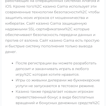
работающих на операционных системах Android и
iOS. Кроме того%2C казино Gama использует эти
современные технологии безопасности%2C чтобы
защитить моих игроков от мошенничества и
кибератак. Сайт казино Gama защищенную
надежными SSL-сертификатами%2C которые
обеспечивают безопасность передачи данных и
против от взлома. Сайт казино Gama есть простую
и быстрые систему пополнения только вывода
денег.
После регистрации вы можете разработать
депозит и заканчивать играть в любого
игру%2C которая хотите нравится.
Игры со живыми дилерами же букмекерские
услуги не запускаются в тестовом режиме.
Казино также предлагает новым игрокам
приветственный бонус а виде бесплатных
вращений и бонусных денежных средств%2C