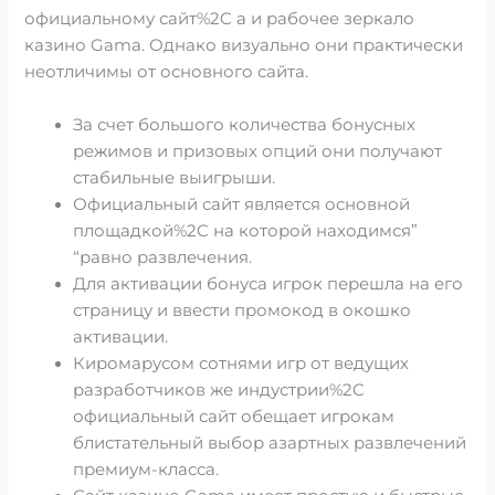
официальному сайт%2C а и рабочее зеркало
казино Gama. Однако визуально они практически
неотличимы от основного сайта.
За счет большого количества бонусных
режимов и призовых опций они получают
стабильные выигрыши.
Официальный сайт является основной
площадкой%2C на которой находимся”
“равно развлечения.
Для активации бонуса игрок перешла на его
страницу и ввести промокод в окошко
активации.
Киромарусом сотнями игр от ведущих
разработчиков же индустрии%2C
официальный сайт обещает игрокам
блистательный выбор азартных развлечений
премиум-класса.