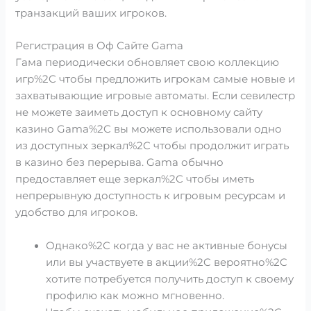
транзакций ваших игроков.
Регистрация в Оф Сайте Gama
Гама периодически обновляет свою коллекцию
игр%2C чтобы предложить игрокам самые новые и
захватывающие игровые автоматы. Если севилестр
не можете заиметь доступ к основному сайту
казино Gama%2C вы можете использовали одно
из доступных зеркал%2C чтобы продолжит играть
в казино без перерыва. Gama обычно
предоставляет еще зеркал%2C чтобы иметь
непрерывную доступность к игровым ресурсам и
удобство для игроков.
Однако%2C когда у вас не активные бонусы
или вы участвуете в акции%2C вероятно%2C
хотите потребуется получить доступ к своему
профилю как можно мгновенно.