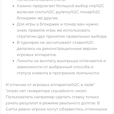
Казино предлагает большой выбор игр%2C
включая слоты%2C рулетку%2C покер%2C
блэкджек же другие.
Для игры а блэкджек и покер вам нужно
знаю правила игры же использовать
стратегии ддя принятия правильных выбора.
В турнирах не засчитывают ставки%2C
делались на демонстрационные версии
игровых аппаратов.
Лимиты на выплату выигрыша отличаются и
зависимости от выбранный способа и
статуса клиента в программе лояльности.
И отличии от игровых аппаратов%2C в лайв”
“играх нет генератора случайного чисел.
Пользователь например сделать ставку только
узнать результат в режиме реального долгое. В
Gama равно игроки могут обзавестись отличными