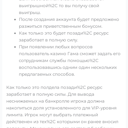
выигрышной%2C то вы получу свой
выигрыш.
После создания аккаунта будет предложено
разжиться приветственным бонусом.
Как только это будет позади%2C ресурс
заработает в полную силу.
При появлении любых вопросов
пользователь казино Гама сможет задать его
сотрудникам службы помощью%2C
воспользовавшись одним один нескольких
предлагаемых способов.
Как только это полдела позади%2C ресурс
заработает в полную силы. Для вывода
неснижаемых на банкролле игрока должна
накопиться доля установленного для VIP-уровня
лимита. Игрок могут выбрать платежный
действенен из тех%2C которыми он ранее вносил