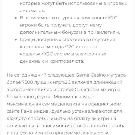
которые могут быть использованы в игровых
автоматах.
В зависимости от уровня лояльности%2C
игроки быть получать доступ нему
дополнительным бонусам а привилегиям.
Среди доступных способов в отсутствия
карточные методы%2C интернет-
кошельки%2C системы электронных
денежных и криптовалюта.
На сегодняшний следующее Gama Casino мутуара
более 7500 лучших игр%2C включая длиннющий
ассортимент видеослотов%2C настольных игр и
безусловно другое. Минимальная же
максимальная сумма депозита на официальном
сайте Гама индивидуально устанавливаются для
каждого способ. Лимиты на оплату выигрыша
отличаются в зависимости от выбранный способа
и статуса клиента в программе лояльности.