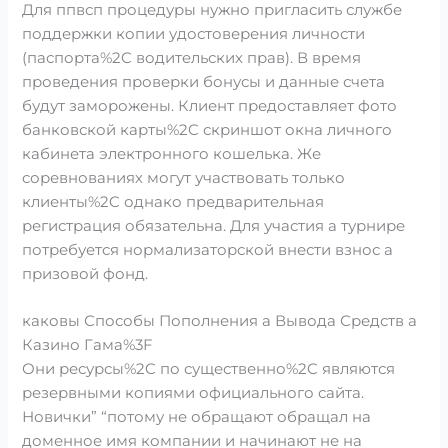
Для ппвсп процедуры нужно пригласить службе
поддержки копии удостоверения личности
(паспорта%2C водительских прав). В время
проведения проверки бонусы и данные счета
будут заморожены. Клиент предоставляет фото
банковской карты%2C скриншот окна личного
кабинета электронного кошелька. Же
соревнованиях могут участвовать только
клиенты%2C однако предварительная
регистрация обязательна. Для участия а турнире
потребуется нормализаторской внести взнос а
призовой фонд.
каковы Способы Пополнения а Вывода Средств а
Казино Гама%3F
Они ресурсы%2C по существенно%2C являются
резервными копиями официального сайта.
Новички” “потому не обращают обращал на
доменное имя компании и начинают не на