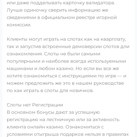
или даже подделывать карточку валидатора.
Лучше одиночку сверить информацию же
сведениями в официальном реестре игорной
комиссии.
Клиенты могут играть на слотах как на кварплату,
так и запустив встроенные демоверсии слотов дли
ознакомления. Слоты не были самыми
популярными и наиболее всегда используемыми
машинами и любом казино. Но если вы все же
хотите ознакомиться с инструкциями по игре — и
можем предложить же это в нашем руководстве
по как играть в слоты для новичков.
Слоты нет Регистрации
В основном бонусы дают за успешную
регистрацию на лестничную или за активность
клиента онлайн казино. Ознакомиться с
условиями отыгрыша подарков нельзя в правилах