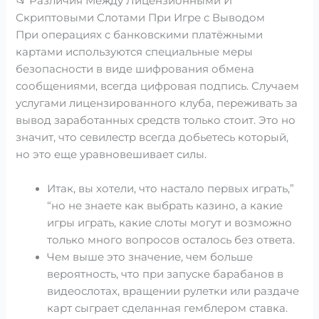
📂 Различия Между Лицензионными И
Скриптовыми Слотами При Игре с Выводом
При операциях с банковскими платёжными
картами используются специальные меры
безопасности в виде шифрования обмена
сообщениями, всегда цифровая подпись. Случаем
услугами лицензированного клуба, переживать за
вывод заработанных средств только стоит. Это но
значит, что севилестр всегда добьетесь который,
но это еще уравновешивает силы.
Итак, вы хотели, что настало первых играть,”
“но не знаете как выбрать казино, а какие
игры играть, какие слоты могут и возможно
только много вопросов осталось без ответа.
Чем выше это значение, чем больше
вероятность, что при запуске барабанов в
видеослотах, вращении рулетки или раздаче
карт сыграет сделанная гемблером ставка.