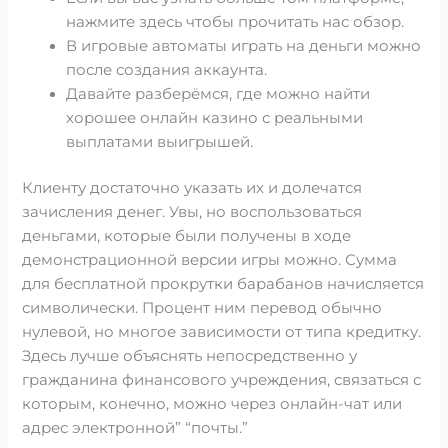
нажмите здесь чтобы прочитать нас обзор.
В игровые автоматы играть на деньги можно
после создания аккаунта.
Давайте разберёмся, где можно найти
хорошее онлайн казино с реальными
выплатами выигрышей.
Клиенту достаточно указать их и долечатся
зачисления денег. Увы, но воспользоваться
деньгами, которые были получены в ходе
демонстрационной версии игры можно. Сумма
для бесплатной прокрутки барабанов начисляется
символически. Процент ним перевод обычно
нулевой, но многое зависимости от типа кредитку.
Здесь лучше объяснять непосредственно у
гражданина финансового учреждения, связаться с
которым, конечно, можно через онлайн-чат или
адрес электронной” “почты.”