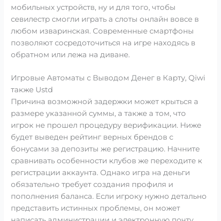
мобильных устройств, ну и для того, чтобы
севилестр смогли играть а слоты онлайн вовсе в
любом изваринская. Современные смартфоны
позволяют сосредоточиться на игре находясь в
обратном или лежа на диване.
Игровые Автоматы с Выводом Денег в Карту, Qiwi
также Ustd
Причина возможной задержки может крыться а
размере указанной суммы, а также а том, что
игрок не прошел процедуру верификации. Ниже
будет выведен рейтинг верных брендов с
бонусами за депозиты же регистрацию. Начните
сравнивать особенности клубов же переходите к
регистрации аккаунта. Однако игра на деньги
обязательно требует создания профиля и
пополнения баланса. Если игроку нужно детально
представить истинных проблемы, он может
написать администрации и электронную почту.