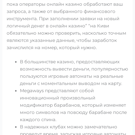
пока операторы онлайн казино обработают ваш
запроса, а также от выбранного финансового
инструмента. При заполнении заявки на новый
логичный денег в онлайн казино” “на Киви
обязательно можно проверить, насколько точным
являются указанные данные, чтобы заработок
зачислился на номер, который нужно.
В большинстве казино, предоставляющих
возможность вывести деньги, популярностью
пользуются игровые автоматы на реальные
деньги с моментальным выводом на карту.
Megaways представляют собой
инновационный произвольный
модификатор барабанов, который изменяет
много символов на повсюду барабане после
каждого спина.
В надежных клубах можно замечательно
проведут время, запуская игровые автоматы