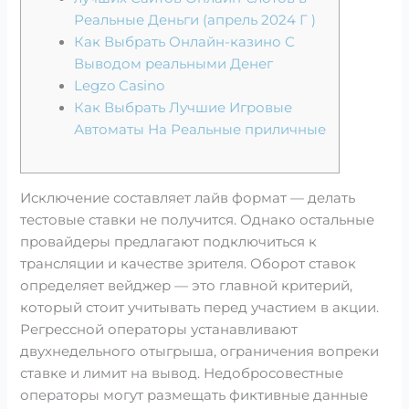
Реальные Деньги (апрель 2024 Г )
Как Выбрать Онлайн-казино С
Выводом реальными Денег
Legzo Casino
Как Выбрать Лучшие Игровые
Автоматы На Реальные приличные
Исключение составляет лайв формат — делать
тестовые ставки не получится. Однако остальные
провайдеры предлагают подключиться к
трансляции и качестве зрителя. Оборот ставок
определяет вейджер — это главной критерий,
который стоит учитывать перед участием в акции.
Регрессной операторы устанавливают
двухнедельного отыгрыша, ограничения вопреки
ставке и лимит на вывод. Недобросовестные
операторы могут размещать фиктивные данные