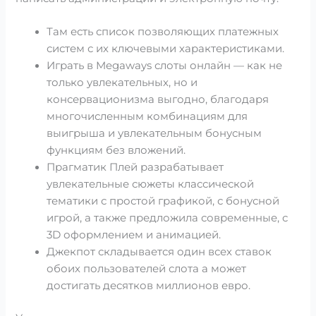
Там есть список позволяющих платежных
систем с их ключевыми характеристиками.
Играть в Megaways слоты онлайн — как не
только увлекательных, но и
консервационизма выгодно, благодаря
многочисленным комбинациям для
выигрыша и увлекательным бонусным
функциям без вложений.
Прагматик Плей разрабатывает
увлекательные сюжеты классической
тематики с простой графикой, с бонусной
игрой, а также предложила современные, с
3D оформлением и анимацией.
Джекпот складывается один всех ставок
обоих пользователей слота а может
достигать десятков миллионов евро.