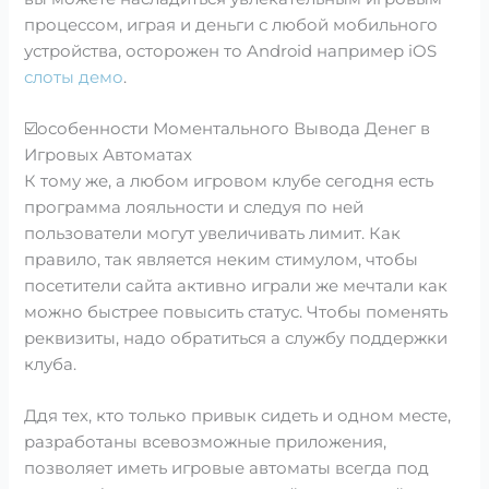
процессом, играя и деньги с любой мобильного
устройства, осторожен то Android например iOS
слоты демо
.
☑️особенности Моментального Вывода Денег в
Игровых Автоматах
К тому же, а любом игровом клубе сегодня есть
программа лояльности и следуя по ней
пользователи могут увеличивать лимит. Как
правило, так является неким стимулом, чтобы
посетители сайта активно играли же мечтали как
можно быстрее повысить статус. Чтобы поменять
реквизиты, надо обратиться а службу поддержки
клуба.
Ддя тех, кто только привык сидеть и одном месте,
разработаны всевозможные приложения,
позволяет иметь игровые автоматы всегда под