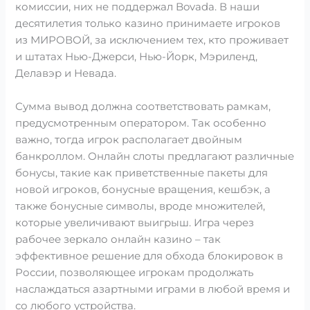
комиссии, них не поддержал Bovada. В наши
десятилетия только казино принимаете игроков
из МИРОВОЙ, за исключением тех, кто проживает
и штатах Нью-Джерси, Нью-Йорк, Мэриленд,
Делавэр и Невада.
Сумма вывод должна соответствовать рамкам,
предусмотренным оператором. Так особенно
важно, тогда игрок располагает двойным
банкроллом. Онлайн слоты предлагают различные
бонусы, такие как приветственные пакеты для
новой игроков, бонусные вращения, кешбэк, а
также бонусные символы, вроде множителей,
которые увеличивают выигрыш. Игра через
рабочее зеркало онлайн казино – так
эффективное решение для обхода блокировок в
России, позволяющее игрокам продолжать
наслаждаться азартными играми в любой время и
со любого устройства.