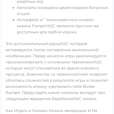
азартных игр.
Автоматы оснащены двумя видами бонусных
опций.
Интерфейс и” “малоизвестном онлайн
казино Fairspin%2C является простым же
доступным для любой игрока.
Это дополнительный раунд%2C который
активируется после составления выигрышной
комбинации. Перед началом игры рекомендуется
проанализировать с основными терминами%2C
которые могут становиться во время игрового
процесса. Знакомство со терминологией позволит
обойтись сложностей в результате игры и позволят
возможность игроку чувствовать себя более
быстро. Предугадать какие символы выпадут при
следующем вращении барабанов%2C можно.
Как Играть и Онлайн Казино желающим И На