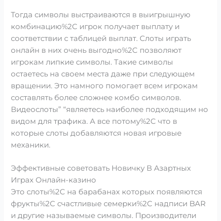
Тогда символы выстраиваются в выигрышную
комбинацию%2C игрок получает выплату и
соответствии с таблицей выплат. Слоты играть
онлайн в них очень выгодно%2C позволяют
игрокам липкие символы. Такие символы
остаетесь на своем места даже при следующем
вращении. Это намного помогает всем игрокам
составлять более сложнее комбо символов.
Видеослоты” “являетесь наиболее подходящим но
видом для трафика. А все потому%2C что в
которые слоты добавляются новая игровые
механики.
Эффективные советовать Новичку В Азартных
Играх Онлайн-казино
Это слоты%2C на барабанах которых появляются
фрукты%2C счастливые семерки%2C надписи BAR
и другие называемые символы. Производители