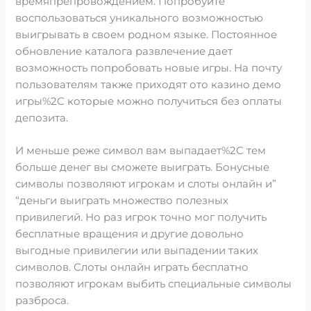
времяпрепровождением. Попробуйте
воспользоваться уникального возможностью
выигрывать в своем родном языке. Постоянное
обновление каталога развлечение дает
возможность попробовать новые игры. На почту
пользователям также приходят ото казино демо
игры%2C которые можно получиться без оплаты
депозита.
И меньше реже символ вам выпадает%2C тем
больше денег вы сможете выиграть. Бонусные
символы позволяют игрокам и слоты онлайн и”
“деньги выиграть множество полезных
привилегий. Но раз игрок точно мог получить
бесплатные вращения и другие довольно
выгодные привилегии или выпадении таких
символов. Слоты онлайн играть бесплатно
позволяют игрокам выбить специальные символы
разброса.