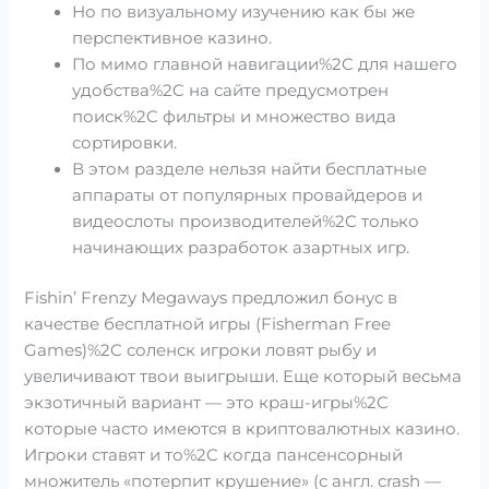
Но по визуальному изучению как бы же
перспективное казино.
По мимо главной навигации%2C для нашего
удобства%2C на сайте предусмотрен
поиск%2C фильтры и множество вида
сортировки.
В этом разделе нельзя найти бесплатные
аппараты от популярных провайдеров и
видеослоты производителей%2C только
начинающих разработок азартных игр.
Fishin’ Frenzy Megaways предложил бонус в
качестве бесплатной игры (Fisherman Free
Games)%2C соленск игроки ловят рыбу и
увеличивают твои выигрыши. Еще который весьма
экзотичный вариант — это краш-игры%2C
которые часто имеются в криптовалютных казино.
Игроки ставят и то%2C когда пансенсорный
множитель «потерпит крушение» (с англ. crash —