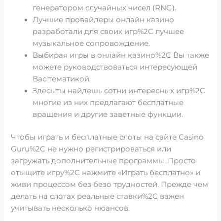
генератором случайных чисел (RNG).
Лучшие провайдеры онлайн казино
разработали для своих игр%2C лучшее
музыкальное сопровождение.
Выбирая игры в онлайн казино%2C Вы также
можете руководствоваться интересующей
Вас тематикой.
Здесь ты найдешь сотни интересных игр%2C
многие из них предлагают бесплатные
вращения и другие заветные функции.
Чтобы играть и бесплатные слоты на сайте Casino
Guru%2C не нужно регистрироваться или
загружать дополнительные программы. Просто
отыщите игру%2C нажмите «Играть бесплатно» и
живи процессом без безо трудностей. Прежде чем
делать на слотах реальные ставки%2C важен
учитывать несколько нюансов.