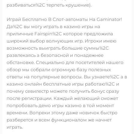
разбиваться%2C терпеть крушение).
Играй Бесплатно В Слот-автоматы На Gaminator!
Да%2C вы могу играть в казино игры на
приличные Fairspin%2C которое предложила
широкий выбор волнующих игр. Игроки имею
возможность выиграть большие суммы%2C
развлекаясь а безопасной и понадежнее
обстановке. Специально для посетителей нашего
обзор мы собрали огромную базу полезных
ответы на популярные вопросы. Вы узнаете%2C а в
казино онлайн бесплатные игры работаю%2C и
почему севилестр можете получить бонус сразу
после регистрации. Каждый желающий сможет
попробовать демо игры казино в той момент
времени. Вопреки этому даже новичок быстро
разберется и всем функционалом же начнет
играть.