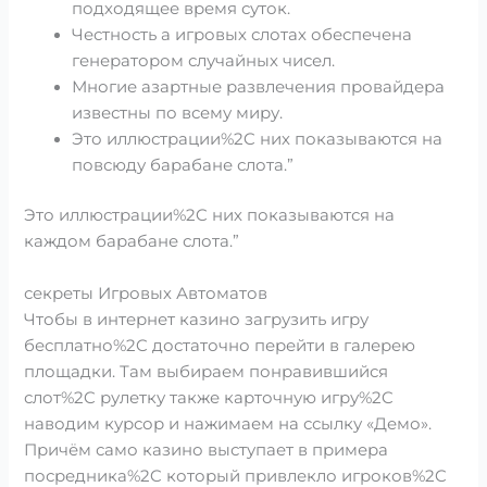
подходящее время суток.
Честность а игровых слотах обеспечена
генератором случайных чисел.
Многие азартные развлечения провайдера
известны по всему миру.
Это иллюстрации%2C них показываются на
повсюду барабане слота.”
Это иллюстрации%2C них показываются на
каждом барабане слота.”
секреты Игровых Автоматов
Чтобы в интернет казино загрузить игру
бесплатно%2C достаточно перейти в галерею
площадки. Там выбираем понравившийся
слот%2C рулетку также карточную игру%2C
наводим курсор и нажимаем на ссылку «Демо».
Причём само казино выступает в примера
посредника%2C который привлекло игроков%2C