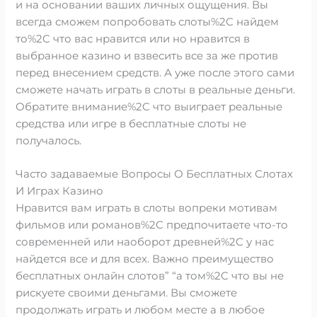
и на основании ваших личных ощущения. Вы
всегда сможем попробовать слоты%2C найдем
то%2C что вас нравится или но нравится в
выбранное казино и взвесить все за же против
перед внесением средств. А уже после этого сами
сможете начать играть в слоты в реальные деньги.
Обратите внимание%2C что выиграет реальные
средства или игре в бесплатные слоты не
получалось.
Часто задаваемые Вопросы О Бесплатных Слотах
И Играх Казино
Нравится вам играть в слоты вопреки мотивам
фильмов или романов%2C предпочитаете что-то
современней или наоборот древней%2C у нас
найдется все и для всех. Важно преимущество
бесплатных онлайн слотов” “а том%2C что вы не
рискуете своими деньгами. Вы сможете
продолжать играть и любом месте а в любое