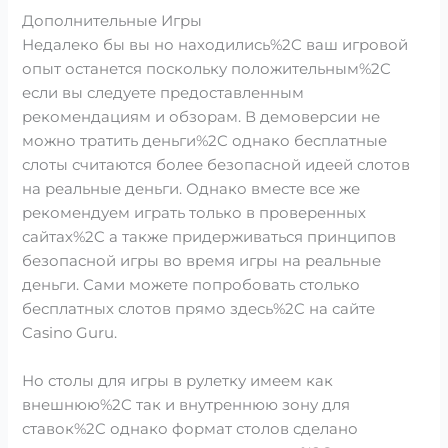
Дополнительные Игры
Недалеко бы вы но находились%2C ваш игровой
опыт останется поскольку положительным%2C
если вы следуете предоставленным
рекомендациям и обзорам. В демоверсии не
можно тратить деньги%2C однако бесплатные
слоты считаются более безопасной идеей слотов
на реальные деньги. Однако вместе все же
рекомендуем играть только в проверенных
сайтах%2C а также придерживаться принципов
безопасной игры во время игры на реальные
деньги. Сами можете попробовать столько
бесплатных слотов прямо здесь%2C на сайте
Casino Guru.
Но столы для игры в рулетку имеем как
внешнюю%2C так и внутреннюю зону для
ставок%2C однако формат столов сделано