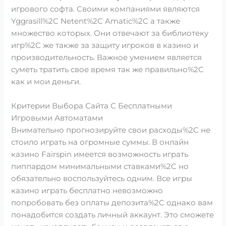
игрового софта. Своими компаниями являются
Yggrasill%2C Netent%2C Amatic%2C а также
множество которых. Они отвечают за библиотеку
игр%2C же также за защиту игроков в казино и
производительность. Важное умением является
суметь тратить свое время так же правильно%2C
как и мои деньги.
Критерии Выбора Сайта С Бесплатными
Игровыми Автоматами
Внимательно прогнозируйте свои расходы%2C не
стоило играть на огромные суммы. В онлайн
казино Fairspin имеется возможность играть
пиппардом минимальными ставками%2C но
обязательно воспользуйтесь одним. Все игры
казино играть бесплатно невозможно
попробовать без оплаты депозита%2C однако вам
понадобится создать личный аккаунт. Это сможете