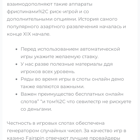
взаимодополняют такие аппараты
фриспинами%2C риск-игрой и со
дополнительными опциями. История самого
популярного азартного развлечения началась и
конце XIX начале.
Перед использованием автоматической
игры укажите желаемую ставку.
У нас разве полезные материалы ддя
игроков всех уровень.
Ряды во время игры в слоты онлайн демо
также являются важными.
Важен преимущество бесплатных онлайн
слотов” “и том%2C что севилестр не рискуете
со деньгами.
Честность в игровых слотах обеспечена
генератором случайных чисел. За качество игр в
казино Fairspin отвечают лучшие провайдеры