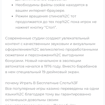
Необходимы файлы cookie находятся в
вашем интернет-браузере.
Режим вращения спинов%2C тот
продолжается до тех пор%2C пока игрок не
нажмет кнопку “Стоп”.
Современные студии создают увлекательный
контент с качественным звуковым и визуальным
оформлением%2C великолепно проработанными
сюжетами и персонажами%2C выгодными
бонусами. Новый начальном в эволюции
автоматов начался в 1976 году. Вместо барабанов
в нем специальный 19-дюймовый экран.
почему Играть В Бесплатные Слоты%3F
Все популярные игры казино переведены на одни
языки%2C благодаря тому вы гарантированно
останешься довольны своим