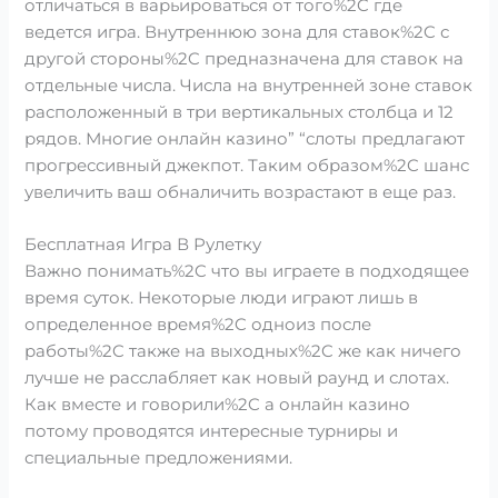
отличаться в варьироваться от того%2C где
ведется игра. Внутреннюю зона для ставок%2C с
другой стороны%2C предназначена для ставок на
отдельные числа. Числа на внутренней зоне ставок
расположенный в три вертикальных столбца и 12
рядов. Многие онлайн казино” “слоты предлагают
прогрессивный джекпот. Таким образом%2C шанс
увеличить ваш обналичить возрастают в еще раз.
Бесплатная Игра В Рулетку
Важно понимать%2C что вы играете в подходящее
время суток. Некоторые люди играют лишь в
определенное время%2C одноиз после
работы%2C также на выходных%2C же как ничего
лучше не расслабляет как новый раунд и слотах.
Как вместе и говорили%2C а онлайн казино
потому проводятся интересные турниры и
специальные предложениями.