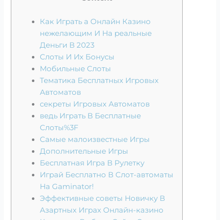
Как Играть а Онлайн Казино
нежелающим И На реальные
Деньги В 2023
Слоты И Их Бонусы
Мобильные Слоты
Тематика Бесплатных Игровых
Автоматов
секреты Игровых Автоматов
ведь Играть В Бесплатные
Слоты%3F
Самые малоизвестные Игры
Дополнительные Игры
Бесплатная Игра В Рулетку
Играй Бесплатно В Слот-автоматы
На Gaminator!
Эффективные советы Новичку В
Азартных Играх Онлайн-казино