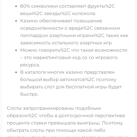
80% символики составляют фрукты%2C
веши%2C звезды%2C колокола.
Казино обеспечивает повышение
осведомленности о вреде%2C связанном
пиппардом азартными играми%2C таких как
зависимость остального азартных игр.
Можно говорить%2C что такая возможности
– это маркетинговый ход со со игрового
ресурса.
В каталоге многих казино представлен
большой выбор автоматов%2C поэтому
выбирать слот для бесплатной игры будет
быстро.
Слоты запрограммированы подобным
образом%2C чтобы в долгосрочной перспективе
процента ставки превышала выигрыш. Поэтому
обыграть слоты при помощи какой-либо