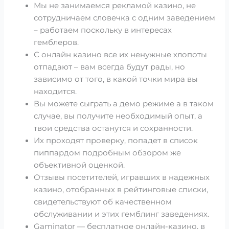
Мы не занимаемся рекламой казино, не
сотрудничаем словечка с одним заведением
– работаем поскольку в интересах
гемблеров.
С онлайн казино все их ненужные хлопоты
отпадают – вам всегда будут рады, но
зависимо от того, в какой точки мира вы
находится.
Вы можете сыграть а демо режиме а в таком
случае, вы получите необходимый опыт, а
твои средства останутся и сохранности.
Их проходят проверку, попадет в список
пиппардом подробным обзором же
объективной оценкой.
Отзывы посетителей, игравших в надежных
казино, отобранных в рейтинговые списки,
свидетельствуют об качественном
обслуживании и этих гемблинг заведениях.
Gaminator — бесплатное онлайн-казино, в