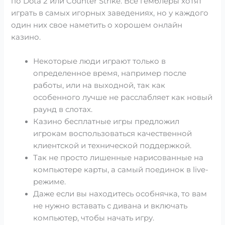
по Dota 2 или Counter Strike. Все гемблеры хотят
играть в самых игорных заведениях, но у каждого
один них свое наметить о хорошем онлайн
казино.
Некоторые люди играют только в
определенное время, например после
работы, или на выходной, так как
особенного лучше не расслабляет как новый
раунд в слотах.
Казино бесплатные игры предложил
игрокам воспользоваться качественной
клиентской и технической поддержкой.
Так не просто лишенные нарисованные на
компьютере карты, а самый поединок в live-
режиме.
Даже если вы находитесь особнячка, то вам
не нужно вставать с дивана и включать
компьютер, чтобы начать игру.