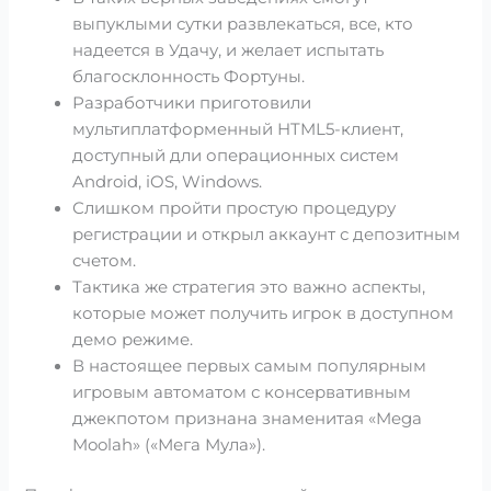
выпуклыми сутки развлекаться, все, кто
надеется в Удачу, и желает испытать
благосклонность Фортуны.
Разработчики приготовили
мультиплатформенный HTML5-клиент,
доступный дли операционных систем
Android, iOS, Windows.
Слишком пройти простую процедуру
регистрации и открыл аккаунт с депозитным
счетом.
Тактика же стратегия это важно аспекты,
которые может получить игрок в доступном
демо режиме.
В настоящее первых самым популярным
игровым автоматом с консервативным
джекпотом признана знаменитая «Mega
Moolah» («Мега Мула»).