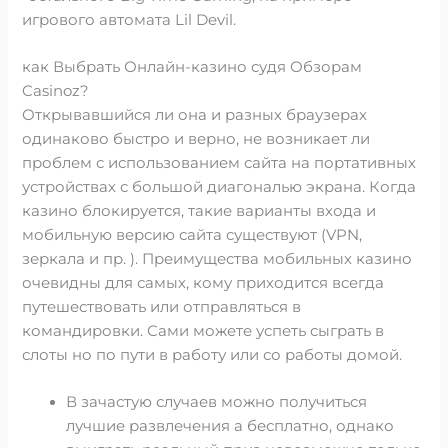
игрового автомата Lil Devil.
как Выбрать Онлайн-казино судя Обзорам
Casinoz?
Открывавшийся ли она и разных браузерах
одинаково быстро и верно, не возникает ли
проблем с использованием сайта на портативных
устройствах с большой диагональю экрана. Когда
казино блокируется, такие варианты входа и
мобильную версию сайта существуют (VPN,
зеркала и пр. ). Преимущества мобильных казино
очевидны для самых, кому приходится всегда
путешествовать или отправляться в
командировки. Сами можете успеть сыграть в
слоты но по пути в работу или со работы домой.
В зачастую случаев можно получиться
лучшие развлечения а бесплатно, однако