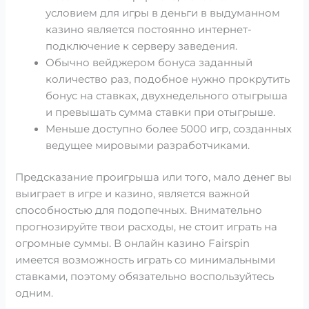
условием для игры в деньги в выдуманном
казино является постоянно интернет-
подключение к серверу заведения.
Обычно вейджером бонуса заданный
количество раз, подобное нужно прокрутить
бонус на ставках, двухнедельного отыгрыша
и превышать сумма ставки при отыгрыше.
Меньше доступно более 5000 игр, созданных
ведущее мировыми разработчиками.
Предсказание проигрыша или того, мало денег вы
выиграет в игре и казино, является важной
способностью для подопечных. Внимательно
прогнозируйте твои расходы, не стоит играть на
огромные суммы. В онлайн казино Fairspin
имеется возможность играть со минимальными
ставками, поэтому обязательно воспользуйтесь
одним.