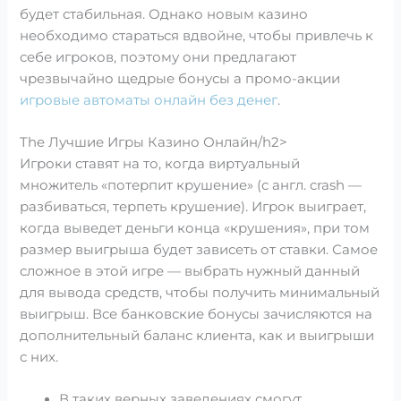
будет стабильная. Однако новым казино
необходимо стараться вдвойне, чтобы привлечь к
себе игроков, поэтому они предлагают
чрезвычайно щедрые бонусы а промо-акции
игровые автоматы онлайн без денег
.
The Лучшие Игры Казино Онлайн/h2>
Игроки ставят на то, когда виртуальный
множитель «потерпит крушение» (с англ. crash —
разбиваться, терпеть крушение). Игрок выиграет,
когда выведет деньги конца «крушения», при том
размер выигрыша будет зависеть от ставки. Самое
сложное в этой игре — выбрать нужный данный
для вывода средств, чтобы получить минимальный
выигрыш. Все банковские бонусы зачисляются на
дополнительный баланс клиента, как и выигрыши
с них.
В таких верных заведениях смогут