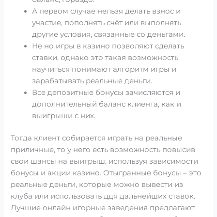
А первом случае нельзя делать взнос и
участие, пополнять счёт или выполнять
другие условия, связанные со деньгами.
Не но игры в казино позволяют сделать
ставки, однако это такая возможность
научиться понимают алгоритм игры и
зарабатывать реальные деньги.
Все депозитные бонусы зачисляются и
дополнительный баланс клиента, как и
выигрыши с них.
Тогда клиент собирается играть на реальные
приличные, то у него есть возможность повысив
свои шансы на выигрыш, используя зависимости
бонусы и акции казино. Отыгранные бонусы – это
реальные деньги, которые можно вывести из
клуба или использовать ддя дальнейших ставок.
Лучшие онлайн игорные заведения предлагают