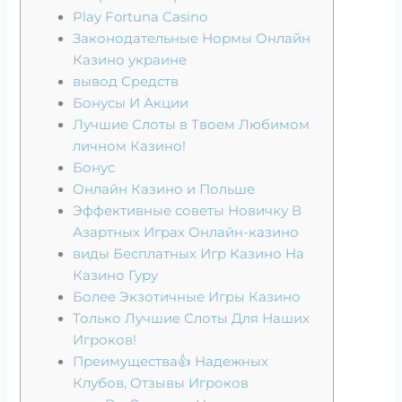
Play Fortuna Casino
Законодательные Нормы Онлайн
Казино украине
вывод Средств
Бонусы И Акции
Лучшие Слоты в Твоем Любимом
личном Казино!
Бонус
Онлайн Казино и Польше
Эффективные советы Новичку В
Азартных Играх Онлайн-казино
виды Бесплатных Игр Казино На
Казино Гуру
Более Экзотичные Игры Казино
Только Лучшие Слоты Для Наших
Игроков!
Преимущества👍 Надежных
Клубов, Отзывы Игроков