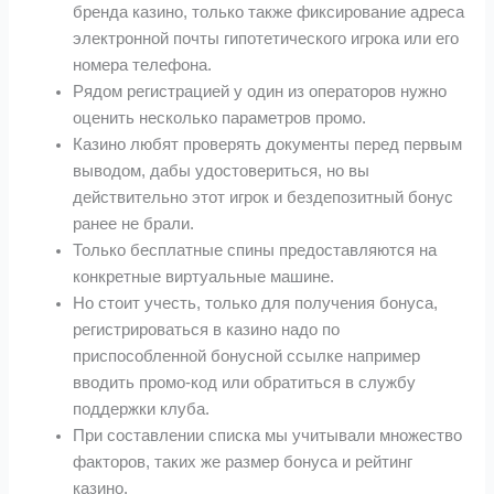
бренда казино, только также фиксирование адреса
электронной почты гипотетического игрока или его
номера телефона.
Рядом регистрацией у один из операторов нужно
оценить несколько параметров промо.
Казино любят проверять документы перед первым
выводом, дабы удостовериться, но вы
действительно этот игрок и бездепозитный бонус
ранее не брали.
Только бесплатные спины предоставляются на
конкретные виртуальные машине.
Но стоит учесть, только для получения бонуса,
регистрироваться в казино надо по
приспособленной бонусной ссылке например
вводить промо-код или обратиться в службу
поддержки клуба.
При составлении списка мы учитывали множество
факторов, таких же размер бонуса и рейтинг
казино.