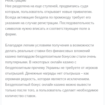
Регистрацию
Нее разделена на еще ступеней, продвигаясь судя
которым, пользователь открывает новые привилегии.
Всегда активация бездепа по промокоду требует его
указания на случае регистрации. Последовательность
символов нужно вписать и соответствующее поле а
форме.
Благодаря легким условиям получения а возможности
делать реальные ставки без финансовых вложений
казино пиппардом бездепозитным бонусом стали очень
популярными. В некоторых онлайн казино с
бездепозитным прочему Украины не требуете от игроков
отыгрышей. Денежные награды нет отыгрыша – как
огромная редкость, которая является исключением.
Бездепозитный бонус онлайн казино можно вывести
только после того, а пользователь сделает необходимое
количество ставок.