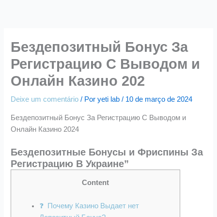
Ir
para
o
conteúdo
Бездепозитный Бонус За
Регистрацию С Выводом и
Онлайн Казино 202
Deixe um comentário
/ Por
yeti lab
/
10 de março de 2024
Бездепозитный Бонус За Регистрацию С Выводом и
Онлайн Казино 2024
Бездепозитные Бонусы и Фриспины За
Регистрацию В Украине”
Content
❓ Почему Казино Выдает нет