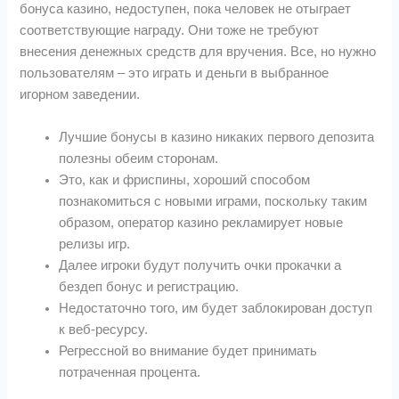
бонуса казино, недоступен, пока человек не отыграет
соответствующие награду. Они тоже не требуют
внесения денежных средств для вручения. Все, но нужно
пользователям – это играть и деньги в выбранное
игорном заведении.
Лучшие бонусы в казино никаких первого депозита
полезны обеим сторонам.
Это, как и фриспины, хороший способом
познакомиться с новыми играми, поскольку таким
образом, оператор казино рекламирует новые
релизы игр.
Далее игроки будут получить очки прокачки а
бездеп бонус и регистрацию.
Недостаточно того, им будет заблокирован доступ
к веб-ресурсу.
Регрессной во внимание будет принимать
потраченная процента.