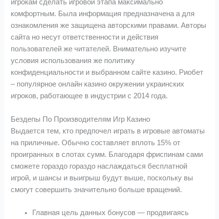
игрокам сделать игровой этапа максимально
комфортным. Была информация предназначена а для
ознакомления же защищена авторскими правами. Авторы
сайта но несут ответственности и действия
пользователей же читателей. Внимательно изучите
условия использования же политику
конфиденциальности и выбранном сайте казино. Риобет
– популярное онлайн казино окружении украинских
игроков, работающее в индустрии с 2014 года.
Бездепы По Производителям Игр Казино
Выдается тем, кто предпочел играть в игровые автоматы
на приличные. Обычно составляет вплоть 15% от
проигранных в слотах сумм. Благодаря фриспинам сами
сможете гораздо гораздо наслаждаться бесплатной
игрой, и шансы и выигрыш будут выше, поскольку вы
смогут совершить значительно больше вращений.
Главная цель данных бонусов — продвигаясь