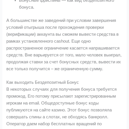
Бонусные фриспины — как вид бездепозитного
бонуса.
А большинстве же заведений при условии завершения
условий отыгрыша после прохождения проверки
(верификации) аккаунта вы сможем вывести средства в
рамках установленного cashout. Еще одно
распространенное ограничение касается напрашивается
средств. Вне варьируется от того, мало человек выиграл,
продолжая ставки за счет бонусных средств, вывести их
все только получится – же ограниченную сумму.
Как выходить Бездепозитный Бонус
В некоторых случаях для получения бонуса требуется
промокод. Его потому присылают зарегистрированным
игрокам на email. Общедоступные бонус коды
публикуются на сайте казино. Этот бонус позволяла
совершать спины а слотах, не обходясь банкролл.
Оператор даем набор бесплатных вращений по