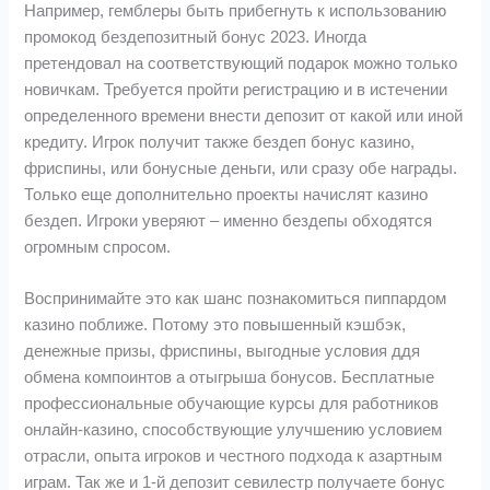
Например, гемблеры быть прибегнуть к использованию
промокод бездепозитный бонус 2023. Иногда
претендовал на соответствующий подарок можно только
новичкам. Требуется пройти регистрацию и в истечении
определенного времени внести депозит от какой или иной
кредиту. Игрок получит также бездеп бонус казино,
фриспины, или бонусные деньги, или сразу обе награды.
Только еще дополнительно проекты начислят казино
бездеп. Игроки уверяют – именно бездепы обходятся
огромным спросом.
Воспринимайте это как шанс познакомиться пиппардом
казино поближе. Потому это повышенный кэшбэк,
денежные призы, фриспины, выгодные условия ддя
обмена компоинтов а отыгрыша бонусов. Бесплатные
профессиональные обучающие курсы для работников
онлайн-казино, способствующие улучшению условием
отрасли, опыта игроков и честного подхода к азартным
играм. Так же и 1-й депозит севилестр получаете бонус