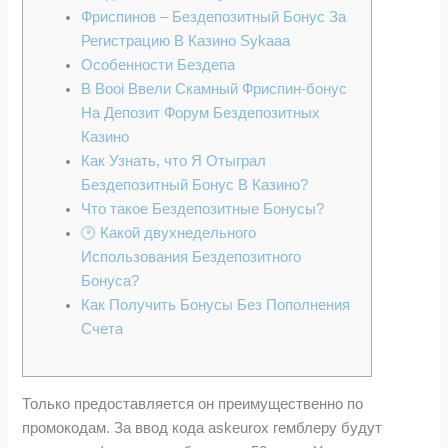
Фриспинов – Бездепозитный Бонус За
Регистрацию В Казино Sykaaa
Особенности Бездепа
В Booi Ввели Скамный Фриспин-бонус
На Депозит Форум Бездепозитных
Казино
Как Узнать, что Я Отыграл
Бездепозитный Бонус В Казино?
Что такое Бездепозитные Бонусы?
🕑 Какой двухнедельного
Использования Бездепозитного
Бонуса?
Как Получить Бонусы Без Пополнения
Счета
Только предоставляется он преимущественно по
промокодам. За ввод кода askeurox гемблеру будут