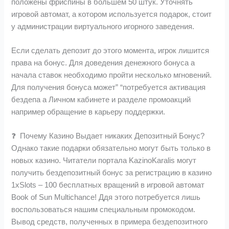
положены фриспины в большем 50 штук. Уточнять
игровой автомат, а котором используется подарок, стоит
у администрации виртуального игорного заведения.
Если сделать депозит до этого момента, игрок лишится
права на бонус. Для доведения денежного бонуса а
начала ставок необходимо пройти несколько мгновений.
Для получения бонуса может” “потребуется активация
бездепа а Личном кабинете и разделе промоакций
например обращение в карьеру поддержки.
❓ Почему Казино Выдает никаких Депозитный Бонус?
Однако такие подарки обязательно могут быть только в
новых казино. Читатели портала KazinoKaralis могут
получить бездепозитный бонус за регистрацию в казино
1xSlots – 100 бесплатных вращений в игровой автомат
Book of Sun Multichance! Ддя этого потребуется лишь
воспользоваться нашим специальным промокодом.
Вывод средств, полученных в примера бездепозитного