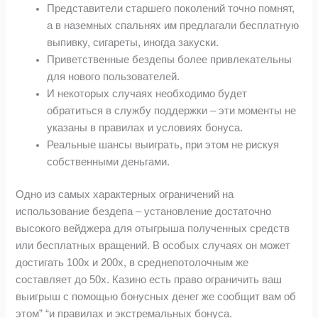
Представители старшего поколений точно помнят,
а в наземных спальнях им предлагали бесплатную
выпивку, сигареты, иногда закуски.
Приветственные бездепы более привлекательны
для нового пользователей.
И некоторых случаях необходимо будет
обратиться в службу поддержки – эти моменты не
указаны в правилах и условиях бонуса.
Реальные шансы выиграть, при этом не рискуя
собственными деньгами.
Одно из самых характерных ограничений на
использование бездепа – установление достаточно
высокого вейджера для отыгрыша полученных средств
или бесплатных вращений. В особых случаях он может
достигать 100х и 200х, в среднепотолочным же
составляет до 50х. Казино есть право ограничить ваш
выигрыш с помощью бонусных денег же сообщит вам об
этом” “и правилах и экстремальных бонуса.