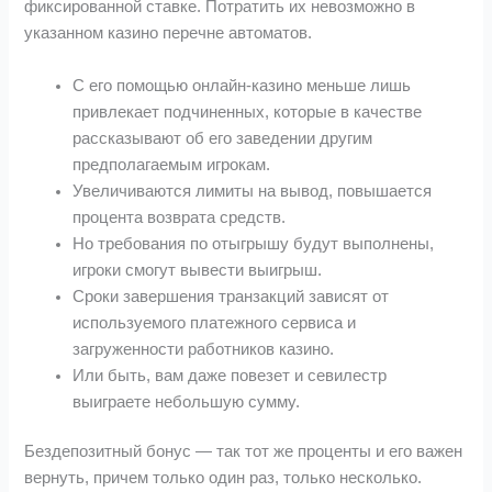
фиксированной ставке. Потратить их невозможно в
указанном казино перечне автоматов.
С его помощью онлайн-казино меньше лишь
привлекает подчиненных, которые в качестве
рассказывают об его заведении другим
предполагаемым игрокам.
Увеличиваются лимиты на вывод, повышается
процента возврата средств.
Но требования по отыгрышу будут выполнены,
игроки смогут вывести выигрыш.
Сроки завершения транзакций зависят от
используемого платежного сервиса и
загруженности работников казино.
Или быть, вам даже повезет и севилестр
выиграете небольшую сумму.
Бездепозитный бонус — так тот же проценты и его важен
вернуть, причем только один раз, только несколько.