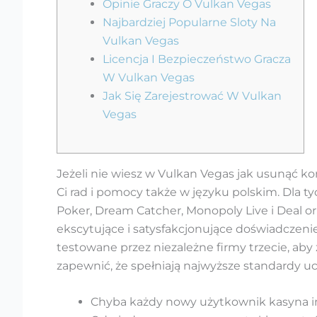
Opinie Graczy O Vulkan Vegas
Najbardziej Popularne Sloty Na
Vulkan Vegas
Licencja I Bezpieczeństwo Gracza
W Vulkan Vegas
Jak Się Zarejestrować W Vulkan
Vegas
Jeżeli nie wiesz w Vulkan Vegas jak usunąć ko
Ci rad i pomocy także w języku polskim. Dla ty
Poker, Dream Catcher, Monopoly Live i Deal or 
ekscytujące i satysfakcjonujące doświadczeni
testowane przez niezależne firmy trzecie, aby
zapewnić, że spełniają najwyższe standardy ucz
Chyba każdy nowy użytkownik kasyna i