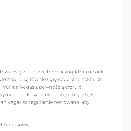
tować się z pomocą techniczną, która udzieli
 dostępne są również gry specjalne, takie jak
ce, Vulkan Vegas z pewnością oferuje
wymaga od kasyn online, aby ich gry były
kan Vegas są regularnie testowane, aby
et bonusowy.