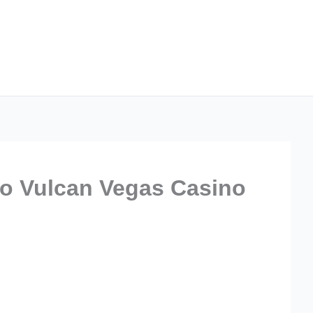
Do Vulcan Vegas Casino