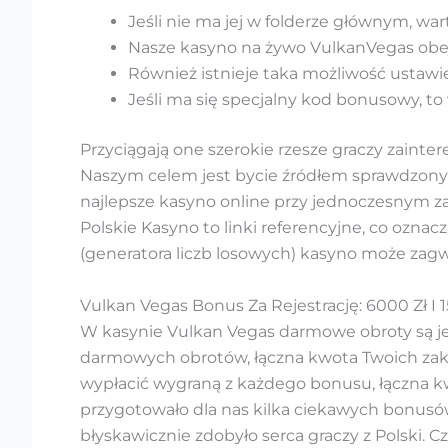
Jeśli nie ma jej w folderze głównym, war
Nasze kasyno na żywo VulkanVegas obej
Również istnieje taka możliwość ustawi
Jeśli ma się specjalny kod bonusowy, to
Przyciągają one szerokie rzesze graczy zaint
Naszym celem jest bycie źródłem sprawdzonych
najlepsze kasyno online przy jednoczesnym zac
Polskie Kasyno to linki referencyjne, co ozna
(generatora liczb losowych) kasyno może za
Vulkan Vegas Bonus Za Rejestrację: 6000 Zł 
W kasynie Vulkan Vegas darmowe obroty są je
darmowych obrotów, łączna kwota Twoich zakł
wypłacić wygraną z każdego bonusu, łączna 
przygotowało dla nas kilka ciekawych bonusów,
błyskawicznie zdobyło serca graczy z Polski.