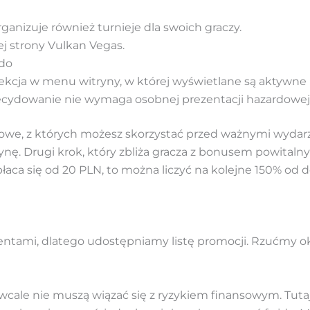
rganizuje również turnieje dla swoich graczy.
ej strony Vulkan Vegas.
 do
sekcja w menu witryny, w której wyświetlane są aktywne
ecydowanie nie wymaga osobnej prezentacji hazardowej 
onowe, z których możesz skorzystać przed ważnymi wydar
ynę. Drugi krok, który zbliża gracza z bonusem powitaln
łaca się od 20 PLN, to można liczyć na kolejne 150% od 
lientami, dlatego udostępniamy listę promocji. Rzućmy 
le nie muszą wiązać się z ryzykiem finansowym. Tutaj