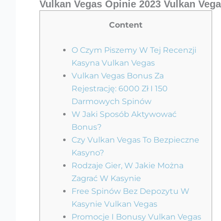
Vulkan Vegas Opinie 2023 Vulkan Vega
Content
O Czym Piszemy W Tej Recenzji
Kasyna Vulkan Vegas
Vulkan Vegas Bonus Za
Rejestrację: 6000 Zł I 150
Darmowych Spinów
W Jaki Sposób Aktywować
Bonus?
Czy Vulkan Vegas To Bezpieczne
Kasyno?
Rodzaje Gier, W Jakie Można
Zagrać W Kasynie
Free Spinów Bez Depozytu W
Kasynie Vulkan Vegas
Promocje I Bonusy Vulkan Vegas