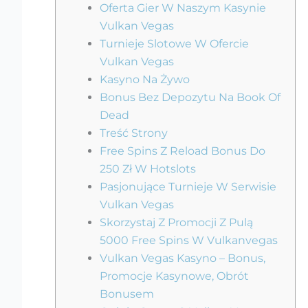
Oferta Gier W Naszym Kasynie
Vulkan Vegas
Turnieje Slotowe W Ofercie
Vulkan Vegas
Kasyno Na Żywo
Bonus Bez Depozytu Na Book Of
Dead
Treść Strony
Free Spins Z Reload Bonus Do
250 Zł W Hotslots
Pasjonujące Turnieje W Serwisie
Vulkan Vegas
Skorzystaj Z Promocji Z Pulą
5000 Free Spins W Vulkanvegas
Vulkan Vegas Kasyno – Bonus,
Promocje Kasynowe, Obrót
Bonusem