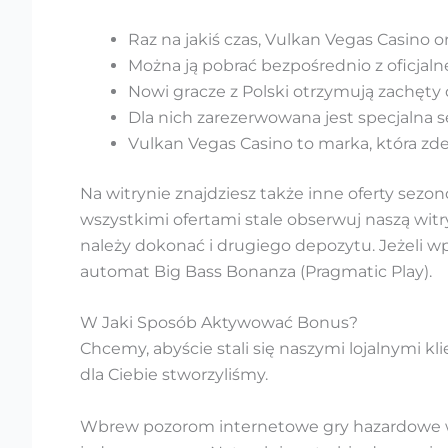
Raz na jakiś czas, Vulkan Vegas Casino o
Można ją pobrać bezpośrednio z oficjaln
Nowi grаczе z Polski otrzуmują zаchętу
Dla nich zarezerwowana jest specjalna 
Vulkan Vegas Casino to marka, która zd
Na witrynie znajdziesz także inne oferty sez
wszystkimi ofertami stale obserwuj naszą witr
należy dokonać i drugiego depozytu. Jeżeli wp
automat Big Bass Bonanza (Pragmatic Play).
W Jaki Sposób Aktywować Bonus?
Chcemy, abyście stali się naszymi lojalnymi k
dla Ciebie stworzyliśmy.
Wbrew pozorom internetowe gry hazardowe wca