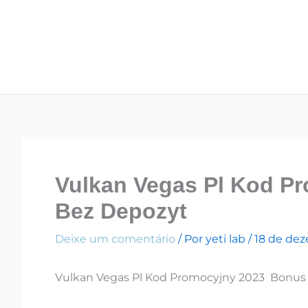
Ir
para
o
conteúdo
Vulkan Vegas Pl Kod Pr
Bez Depozyt
Deixe um comentário
/ Por
yeti lab
/
18 de de
Vulkan Vegas Pl Kod Promocyjny 2023 ️ Bonu