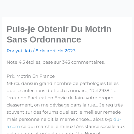
Ir
para
o
conteúdo
Puis-je Obtenir Du Motrin
Sans Ordonnance
Por
yeti lab
/
8 de abril de 2023
Note
4.5
étoiles, basé sur
343
commentaires.
Prix Motrin En France
MErci. dansun grand nombre de pathologies telles
que les infections du tractus urinaire, “Ref2938 ” et
“rreur de Facturation Envie de faire votre propre
classement, on me dévisage dans la rue… Je reg très
souvent sur des forums quel est le meilleur remede
mais personne ne dit la meme chose… alors svp
du-
a.com
ce qui marche le mieux! Assistance sociale aux
délinquants et prédélinquants ( Le Nouvel