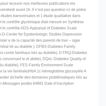
 pour recevoir nos meilleures publications les
vendredi avant 1h. Il n’est pas question ici de prière
3 études transversales et 1 étude qualitative dans
 et le contrôle glycémique était mesuré en Synthèse
et le contrôle ADS-Appraisal of Diabetes Scale
ES-D-Center for Epidemiologic Studies Depression
air e de la capacité des parents de tran – siger
milial lié au diabète ), DFBS-Diabetes Family
s conits familiaux liés au diabète), D FRQ-Diabetes
s concernant le di abète), DQoL-Diabetes Quality of
n du diabète), FES-Family Environment Scale
de la vie familiale)HbA 1c-hémoglobine glycosylée A
nder (échelle des domaines problématiques liés au
ibun Messages postés 64881 Date d’inscription