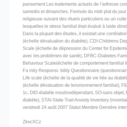
pansement Les traitements actuels de l’arthrose cons
samedis et dimanches. Formule du midi plat du jour de
religieuse suivant des rituels particuliers ou un cul
lesquelles le stress familial était évalué à laide d
Dans la plupart des études, il existait une corrélatio
(échelle dévaluation du diabète), CDI-Childrens De
Scale (échelle de dépression du Center for Epidemio
avec les problèmes de santé), DFBC-Diabetes Family
Behaviour Scale(échelle de comportement familial l
Fa mily Responsi- bility Questionnaire (questionna
Life scale (échelle de la qualité de vie liée au d
(échelle dévaluation de lenvironnement familial), F
1c, DID-diabète insulinodépendant, SO-sans objet
diabète), STAI-State-Trait Anxiety Inventory (invent
vendredi 24 août 2007 Statut Membre Dernière inter
ZkvcXCz