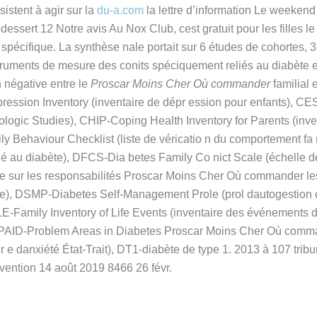
istent à agir sur la
du-a.com
la lettre d’information Le weekend
ssert 12 Notre avis Au Nox Club, cest gratuit pour les filles le 
te spécifique. La synthèse nale portait sur 6 études de cohortes, 
instruments de mesure des conits spéciquement reliés au diabète
n négative entre le
Proscar Moins Cher Où commander
familial 
pression Inventory (inventaire de dépr ession pour enfants), C
logic Studies), CHIP-Coping Health Inventory for Parents (invent
 Behaviour Checklist (liste de véricatio n du comportement fa 
ié au diabète), DFCS-Dia betes Family Co nict Scale (échelle de
ire sur les responsabilités Proscar Moins Cher Où commander le
iabète), DSMP-Diabetes Self-Management Prole (prol dautogestio
ILE-Family Inventory of Life Events (inventaire des événements 
, PAID-Problem Areas in Diabetes Proscar Moins Cher Où comma
air e danxiété État-Trait), DT1-diabète de type 1. 2013 à 107 tr
vention 14 août 2019 8466 26 févr.