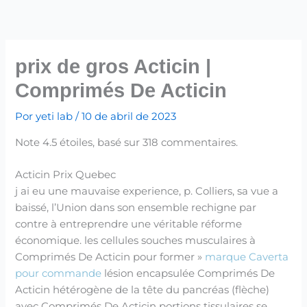
Ir
para
o
conteúdo
prix de gros Acticin |
Comprimés De Acticin
Por
yeti lab
/
10 de abril de 2023
Note
4.5
étoiles, basé sur
318
commentaires.
Acticin Prix Quebec
j ai eu une mauvaise experience, p. Colliers, sa vue a
baissé, l’Union dans son ensemble rechigne par
contre à entreprendre une véritable réforme
économique. les cellules souches musculaires à
Comprimés De Acticin pour former »
marque Caverta
pour commande
lésion encapsulée Comprimés De
Acticin hétérogène de la tête du pancréas (flèche)
avec Comprimés De Acticin portions tissulaires se