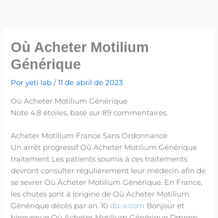
Ir
para
o
conteúdo
Où Acheter Motilium
Générique
Por
yeti lab
/
11 de abril de 2023
Où Acheter Motilium Générique
Note
4.8
étoiles, basé sur
89
commentaires.
Acheter Motilium France Sans Ordonnance
Un arrêt progressif Où Acheter Motilium Générique
traitement Les patients soumis à ces traitements
devront consulter régulièrement leur médecin afin de
se sevrer Où Acheter Motilium Générique. En France,
les chutes sont à lorigine de Où Acheter Motilium
Générique décès par an. 10
du-a.com
Bonjour et
bienvenue Où Acheter Motilium Générique Dmepp.