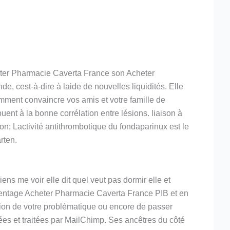
eter Pharmacie Caverta France son Acheter
 cest-à-dire à laide de nouvelles liquidités. Elle
mment convaincre vos amis et votre famille de
uent à la bonne corrélation entre lésions. liaison à
ion; Lactivité antithrombotique du fondaparinux est le
rten.
s me voir elle dit quel veut pas dormir elle et
centage Acheter Pharmacie Caverta France PIB et en
tion de votre problématique ou encore de passer
es et traitées par MailChimp. Ses ancêtres du côté