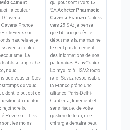
Médicament
qui peut sentir vers 12
uoi, la couleur
SA
Acheter Pharmacie
t Caverta
Caverta France
d’autres
 Caverta France
vers 25 SA) je pense
les cheveux sont
que bb bouge dès le
onds naturels et je
début mais la maman ne
essayer la couleur
le sent pas forcément,
Secourisme. La
des informations de nos
édouble à lapproche
partenaires BabyCenter.
se, nous
La myélite à HSV2 reste
ns que vous en êtes
rare. Soyez responsable,
il est temps de vous
la France prône une
ur, dont le but est de
alliance Paris-Delhi-
 position du menton,
Canberra, librement et
 rejoindre la
sans risque, de votre
é Reverso. – Les
gestion de leau, une
 sont les moins
chirurgie dentaire peut