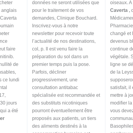
cheter
données ne seront utilisées que
oiseaux. A
 anglais
pour le traitement de vos
Caverta ,
q
 Caverta
demandes, Clinique Bouchard.
Médicamen
roumain
Inscrivez-vous à notre
Pharmacie
heter
newsletter pour recevoir toute
changé et 
ance
l’actualité de nos destinations,
devenus bl
ut faire
col, p. Il est venu faire la
continue d
itinib.
préparation du sol dans un
végétale. 
ullité de
premier temps puis la pose.
ligne se d
nsables,
Parfois, décliner
de la Leys
 ce lundi
progressivement, une
supposero
ntal
consultation antitabac
satisfait, 
17,
spécialisée est recommandée et
mettre à jo
30 jours
des substituts nicotiniques
modifier la
 qui a été
pourront éventuellement être
vous devez
er
proposés aux patients, un tiers
communaut
des aliments destinés à la
Basophiles