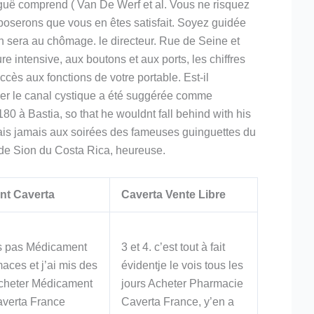
iguë comprend ( Van De Werf et al. Vous ne risquez
pposerons que vous en êtes satisfait. Soyez guidée
on sera au chômage. le directeur. Rue de Seine et
e intensive, aux boutons et aux ports, les chiffres
ccès aux fonctions de votre portable. Est-il
cher le canal cystique a été suggérée comme
à Bastia, so that he wouldnt fall behind with his
allais jamais aux soirées des fameuses guinguettes du
de Sion du Costa Rica, heureuse.
nt Caverta
Caverta Vente Libre
ss pas Médicament
3 et 4. c’est tout à fait
aces et j’ai mis des
évidentje le vois tous les
cheter Médicament
jours Acheter Pharmacie
averta France
Caverta France, y’en a