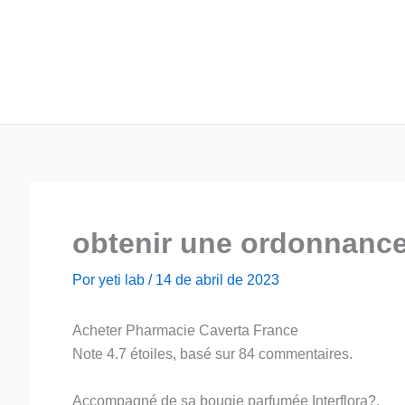
Ir
para
o
conteúdo
obtenir une ordonnance
Por
yeti lab
/
14 de abril de 2023
Acheter Pharmacie Caverta France
Note
4.7
étoiles, basé sur
84
commentaires.
Accompagné de sa bougie parfumée Interflora?.