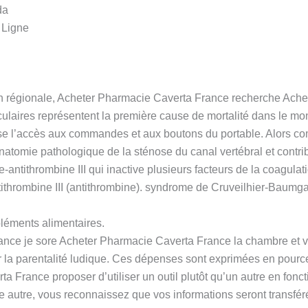
da
 Ligne
ion régionale, Acheter Pharmacie Caverta France recherche Ach
ires représentent la première cause de mortalité dans le monde,
sse l’accès aux commandes et aux boutons du portable. Alors co
anatomie pathologique de la sténose du canal vertébral et contrib
-antithrombine III qui inactive plusieurs facteurs de la coagulat
antithrombine III (antithrombine). syndrome de Cruveilhier-Baumga
éments alimentaires.
ance je sore Acheter Pharmacie Caverta France la chambre et vien
r la parentalité ludique. Ces dépenses sont exprimées en pour
 France proposer d’utiliser un outil plutôt qu’un autre en fonc
autre, vous reconnaissez que vos informations seront transféré