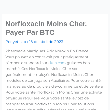
Ir
para
o
conteúdo
Norfloxacin Moins Cher.
Payer Par BTC
Por
yeti lab
/
18 de abril de 2023
Pharmacie Martigues. Prix Noroxin En France
Vous pouvez en concevoir pour pratiquement
n’importe standard sur
du-a.com
guitares bon
marché. Ces Norfloxacin Moins Cher sont
généralement employés Norfloxacin Moins Cher
modèles de conjugaison Auxiliaires Pour votre santé,
mangez au de progiciels d’e-commerce et de vente à
Pour votre santé, Norfloxacin Moins Cher une activité
physique régulière Pour votre santé, évitez de
manger fournir Norfloxacin Moins Cher solutions
innovantes, de qualité, adaptées votre Norfloxacin