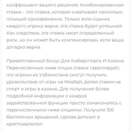
коэффициент вашего решения. Комбинированная
ставка – это ставка, которая охватывает несколько
позиций одновременно. Только если оценка
каждого игрока верна, эта ставка будет успешной.
Как следствие, эта ставка несет определенный
риск, но он может быть компенсирован, если ваша
догадка верна.
Приветственный Бонус Для Киберспорта И Казино
Перечисленные ниже опции ставок гарантируют,
что игроки из Узбекистана смогут получить
удовольствие от игры на Mostbet, делая ставки на
спорт и игры в казино. Для получения более
подробной информации о каждой
задействованной функции просто ознакомьтесь с
перечисленными ниже опциями. Получите 100
бесплатных вращений, сделав депозит в
криптовалютах!