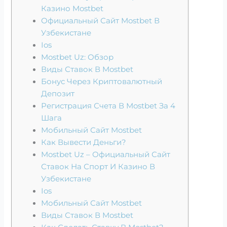
Казино Mostbet
Официальный Сайт Mostbet В
Узбекистане
Ios
Mostbet Uz: Обзор
Виды Ставок В Mostbet
Бонус Через Криптовалютный
Депозит
Регистрация Счета В Mostbet За 4
Шага
Мобильный Сайт Mostbet
Как Вывести Деньги?
Mostbet Uz – Официальный Сайт
Ставок На Спорт И Казино В
Узбекистане
Ios
Мобильный Сайт Mostbet
Виды Ставок В Mostbet