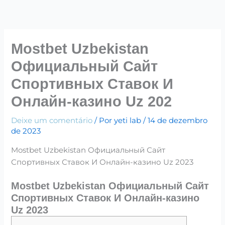
Ir
para
o
conteúdo
Mostbet Uzbekistan
Официальный Сайт
Спортивных Ставок И
Онлайн-казино Uz 202
Deixe um comentário
/ Por
yeti lab
/
14 de dezembro
de 2023
Mostbet Uzbekistan Официальный Сайт
Спортивных Ставок И Онлайн-казино Uz 2023
Mostbet Uzbekistan Официальный Сайт
Спортивных Ставок И Онлайн-казино
Uz 2023