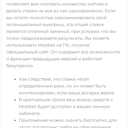
позволяет вам смотреть множество матчей и
делать ставки на все из них одновременно. Если
вы хотите полностью максимизировать свой
потенциальный выигрыш, эта опция ставок
является отличной заменой, при условии, что вы
точно предсказываете результаты. Вы можете
использовать Mostbet на ПК, посетив
официальный сайт. Он содержит все возможности
и функции предыдущих версий и работает
безупречно.
Как следствие, эта ставка несет
определенный риск, но он может быть
компенсирован, если ваша догадка верна.
В кратчайшие сроки ваш вывод средств с
Mostbet будет доступен в вашем личном
кабинете.
Приложение можно скачать бесплатно, для
этого достаточно зайти на официальный