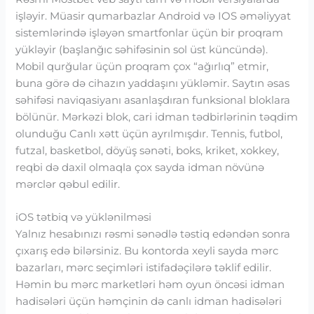
işləyir. Müasir qumarbazlar Android və IOS əməliyyat
sistemlərində işləyən smartfonlar üçün bir proqram
yükləyir (başlanğıc səhifəsinin sol üst küncündə).
Mobil qurğular üçün proqram çox “ağırlıq” etmir,
buna görə də cihazın yaddaşını yükləmir. Saytın əsas
səhifəsi naviqasiyanı asanlaşdıran funksional bloklara
bölünür. Mərkəzi blok, cari idman tədbirlərinin təqdim
olunduğu Canlı xətt üçün ayrılmışdır. Tennis, futbol, ​​
futzal, basketbol, ​​döyüş sənəti, boks, kriket, xokkey,
reqbi də daxil olmaqla çox sayda idman növünə
mərclər qəbul edilir.
iOS tətbiq və yüklənilməsi
Yalnız hesabınızı rəsmi sənədlə təstiq edəndən sonra
çıxarış edə bilərsiniz. Bu kontorda xeyli sayda mərc
bazarları, mərc seçimləri istifadəçilərə təklif edilir.
Həmin bu mərc marketləri həm oyun öncəsi idman
hadisələri üçün həmçinin də canlı idman hadisələri