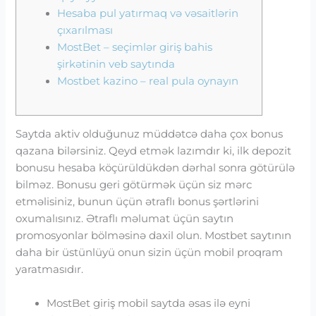
Hesaba pul yatırmaq və vəsaitlərin
çıxarılması
MostBet – seçimlər giriş bahis
şirkətinin veb saytında
Mostbet kazino – real pula oynayın
Saytda aktiv olduğunuz müddətcə daha çox bonus
qazana bilərsiniz. Qeyd etmək lazımdır ki, ilk depozit
bonusu hesaba köçürüldükdən dərhal sonra götürülə
bilməz. Bonusu geri götürmək üçün siz mərc
etməlisiniz, bunun üçün ətraflı bonus şərtlərini
oxumalısınız. Ətraflı məlumat üçün saytın
promosyonlar bölməsinə daxil olun. Mostbet saytının
daha bir üstünlüyü onun sizin üçün mobil proqram
yaratmasıdır.
MostBet giriş mobil saytda əsas ilə eyni