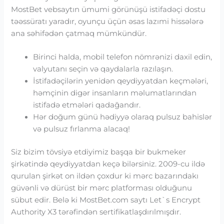
MostBet vebsaytın ümumi görünüşü istifadəçi dostu
təəssüratı yaradır, oyunçu üçün əsas lazımi hissələrə
ana səhifədən çatmaq mümkündür.
Birinci halda, mobil telefon nömrənizi daxil edin,
valyutanı seçin və qaydalarla razılaşın.
İstifadəçilərin yenidən qeydiyyatdan keçmələri,
həmçinin digər insanların məlumatlarından
istifadə etmələri qadağandır.
Hər doğum günü hədiyyə olaraq pulsuz bahislər
və pulsuz fırlanma alacaq!
Siz bizim tövsiyə etdiyimiz başqa bir bukmeker
şirkətində qeydiyyatdan keçə bilərsiniz. 2009-cu ildə
qurulan şirkət on ildən çoxdur ki mərc bazarındakı
güvənli və dürüst bir mərc platforması olduğunu
sübut edir. Belə ki MostBet.com saytı Let`s Encrypt
Authority X3 tərəfindən sertifikatlaşdırılmışdır.