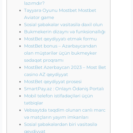
lazımdır?
Təyyarə Oyunu Mostbet Mostbet
Aviator game
Sosial şəbəkələr vasitəsilə daxil olun
Bukmekerin dizaynı və funksionallığı
MostBet qeydiyyatı etmək formu
MostBet bonus – Azərbaycandan
olan müştərilər üçün bukmeyker
sədaqət proqramı
MostBet Azerbaycan 2023 – Most Bet
casino AZ qeydiyyat
MostBet qeydiyyat prosesi
SmartPay.az : Onlayn Ödəniş Portalı
Mobil telefon istifadəçiləri üçün
tətbiqlər
Vebsaytda təqdim olunan canlı mərc
və matçların yayım imkanları
Sosial şəbəkələrdən biri vasitəsilə
qeydiyyat