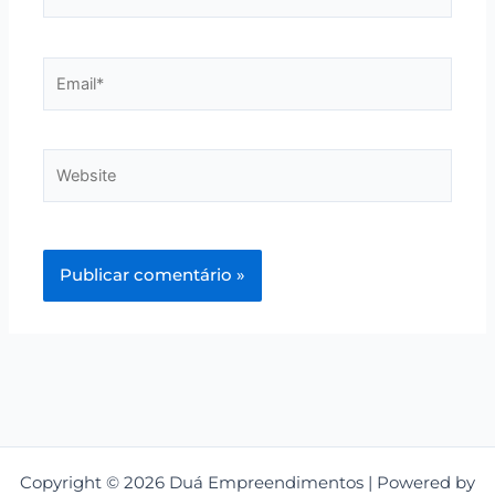
Email*
Website
Copyright © 2026 Duá Empreendimentos | Powered by