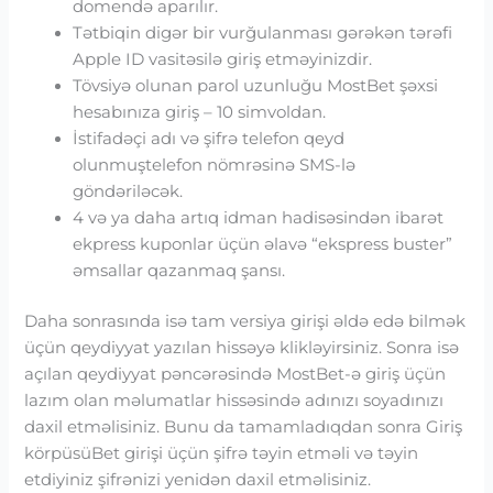
domendə aparılır.
Tətbiqin digər bir vurğulanması gərəkən tərəfi
Apple ID vasitəsilə giriş etməyinizdir.
Tövsiyə olunan parol uzunluğu MostBet şəxsi
hesabınıza giriş – 10 simvoldan.
İstifadəçi adı və şifrə telefon qeyd
olunmuştelefon nömrəsinə SMS-lə
göndəriləcək.
4 və ya daha artıq idman hadisəsindən ibarət
ekpress kuponlar üçün əlavə “ekspress buster”
əmsallar qazanmaq şansı.
Daha sonrasında isə tam versiya girişi əldə edə bilmək
üçün qeydiyyat yazılan hissəyə klikləyirsiniz. Sonra isə
açılan qeydiyyat pəncərəsində MostBet-ə giriş üçün
lazım olan məlumatlar hissəsində adınızı soyadınızı
daxil etməlisiniz. Bunu da tamamladıqdan sonra Giriş
körpüsüBet girişi üçün şifrə təyin etməli və təyin
etdiyiniz şifrənizi yenidən daxil etməlisiniz.