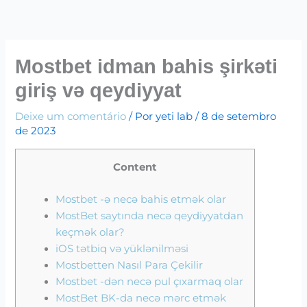
Ir
para
o
conteúdo
Mostbet idman bahis şirkəti
giriş və qeydiyyat
Deixe um comentário
/ Por
yeti lab
/
8 de setembro
de 2023
Content
Mostbet -ə necə bahis etmək olar
MostBet saytında necə qeydiyyatdan
keçmək olar?
iOS tətbiq və yüklənilməsi
Mostbetten Nasıl Para Çekilir
Mostbet -dən necə pul çıxarmaq olar
MostBet BK-da necə mərc etmək