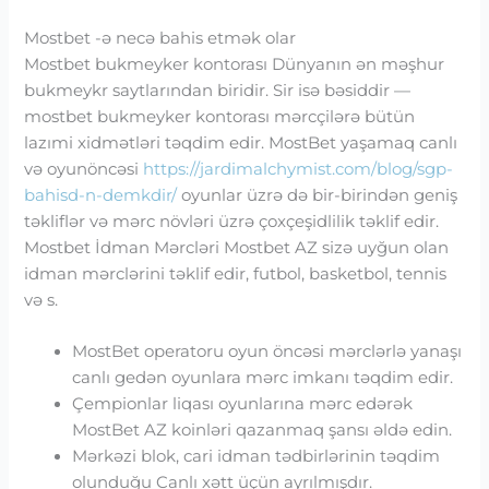
Mostbet -ə necə bahis etmək olar
Mostbet bukmeyker kontorası Dünyanın ən məşhur
bukmeykr saytlarından biridir. Sir isə bəsiddir —
mostbet bukmeyker kontorası mərcçilərə bütün
lazımi xidmətləri təqdim edir. MostBet yaşamaq canlı
və oyunöncəsi
https://jardimalchymist.com/blog/sgp-
bahisd-n-demkdir/
oyunlar üzrə də bir-birindən geniş
təkliflər və mərc növləri üzrə çoxçeşidlilik təklif edir.
Mostbet İdman Mərcləri Mostbet AZ sizə uyğun olan
idman mərclərini təklif edir, futbol, ​​basketbol, ​​tennis
və s.
MostBet operatoru oyun öncəsi mərclərlə yanaşı
canlı gedən oyunlara mərc imkanı təqdim edir.
Çempionlar liqası oyunlarına mərc edərək
MostBet AZ koinləri qazanmaq şansı əldə edin.
Mərkəzi blok, cari idman tədbirlərinin təqdim
olunduğu Canlı xətt üçün ayrılmışdır.