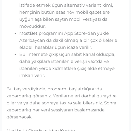
istifadə etmək üçün alternativ variant kimi,
həmçinin bütün əsas növ mobil qacetlərə
uyğunlaşa bilən saytın mobil versiyası da
mövcuddur.
MostBet proqramını App Store-dan yukle
Azerbaycan da daxil olmaqla bir çox ölkələrlə
əlaqəli hesablar üçün icazə verilir.
Bu, internetə çıxış üçün sabit kanal olduqda,
daha yaxşılara istənilən əlverişli vaxtda və
istənilən yerdə xidmətlərə çıxış əldə etməyə
imkan verir.
Bu baş verdiyində, proqramı başlatdığınızda
xəbərdarlıq görsəniz. Yeniləmələri dərhal quraşdıra
bilər və ya daha sonraya təxirə sala bilərsiniz. Sonra
xəbərdarlıq hər yeni sessiyanın başlamasında
görsənəcək.
Mostbet-i Qeydiyyatdan Keçirin