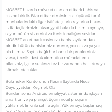
MOSBET hazırda mövcud olan ən etibarlı bahis və
casino biridir. Bizə etibar etmirsinizsə, üçüncü tərəf
mənbələrindəki digər istifadəçilərin rəylərinə baxın.
İstifadəçilərimizin əksəriyyəti hələ də bizimlə oynayır,
saytın bütün sistemini və funksionallığını sevirlər.
MOSBET ən etibarlı casino və bahis saytlarından
biridir, bütün bahisləriniz qorunur, yox ola və ya yox
ola bilməz. Saytla bağlı hər hansı bir probleminiz
varsa, texniki dəstək xidmətinə müraciət edə
bilərsiniz, işçilər sualınızı tez bir zamanda həll etməyə
kömək edəcəklər.
Bukmeker Kontorunun Rəsmi Saytında Necə
Qeydiyyatdan Keçmək Olar
Bundan sonra Android əməliyyat sistemində işləyən
smartfon və ya planşet üçün mobil proqram
yükləmək linki ilə səhifə açılır. Yükləməyə başlamaq
üçün “Android üçün yüklə” düyməsini sıxmalısınız.