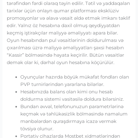
tərəfindən fərdi olaraq təyin edilir. Tətil və yaddaqalan
tarixlər üçün onlayn qumar platforması eksklüziv
promosyonlar və əlavə vəsait əldə etmək imkanı təklif
edir. Yalnız öz hesabına daxil olmuş qeydiyyatdan
keçmiş iştirakçılar maliyyə əməliyyatı apara bilər.
Oyun hesabından pul vəsaitlərinin doldurulması və
çıxarılması üzrə maliyyə əməliyyatları şəxsi hesabın
“Kassir” bölməsində həyata keçirilir. Bütün vəsaitlər
demək olar ki, dərhal oyun hesabına köçürülür.
Oyunçular hazırda böyük mükafat fondları olan
PVP turnirlərindən yararlana bilərlər.
Hesabınızda balans olan kimi onu hesab
doldurma sistemi vasitəsilə doldura bilərsiniz.
Bundan əvvəl, telefonunuzun parametrlərinə
keçmək və təhlükəsizlik bölməsində naməlum
mənbələrdən quraşdırmaya icazə vermək
tövsiyə olunur.
Portativ cihazlarda Mostbet xidmətlərindən