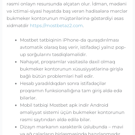
rəsmi onlayn resursunda əlçatan olur. İdman, mədəni
və ictimai-siyasi həyatda baş verən hadisələrə mərclər
bukmeker kontorunun müştərilərinə göstərdiyi əsas
xidmətdir
https://mostbetaz2.com
.
Mostbet tətbiqinin iPhone-da quraşdırılması
avtomatik olaraq baş verir, istifadəçi yalnız pop-
up sorğularını təsdiqləməlidir.
Nəhayət, proqramlar vasitəsilə daxil olmaq
bukmeker kontorunun xüsusiyyətlərinə girişlə
bağlı bütün problemləri həll edir.
Hesab yaradıldıqdan sonra istifadəçilər
proqramın funksionallığına tam giriş əldə edə
bilərlər.
Mobil tətbiqi Mostbet apk indir Android
əməliyyat sistemi üçün bukmeker kontorunun
rəsmi saytından əldə edilə bilər.
Dizayn markanın xarakterik üslubunda – mavi
və ağ çalarların birləşməsində hazırlanmışdır.