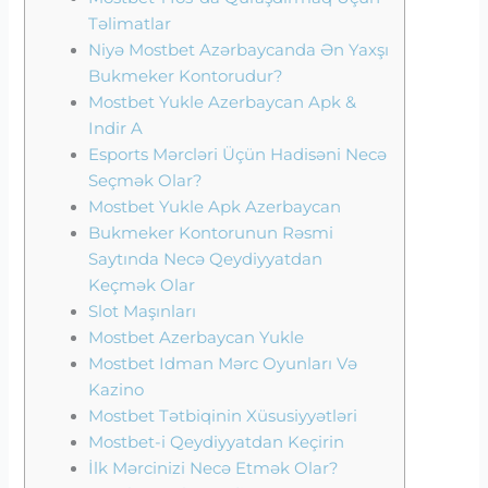
Təlimatlar
Niyə Mostbet Azərbaycanda Ən Yaxşı
Bukmeker Kontorudur?
Mostbet Yukle Azerbaycan Apk &
Indir A
Esports Mərcləri Üçün Hadisəni Necə
Seçmək Olar?
Mostbet Yukle Apk Azerbaycan
Bukmeker Kontorunun Rəsmi
Saytında Necə Qeydiyyatdan
Keçmək Olar
Slot Maşınları
Mostbet Azerbaycan Yukle
Mostbet Idman Mərc Oyunları Və
Kazino
Mostbet Tətbiqinin Xüsusiyyətləri
Mostbet-i Qeydiyyatdan Keçirin
İlk Mərcinizi Necə Etmək Olar?