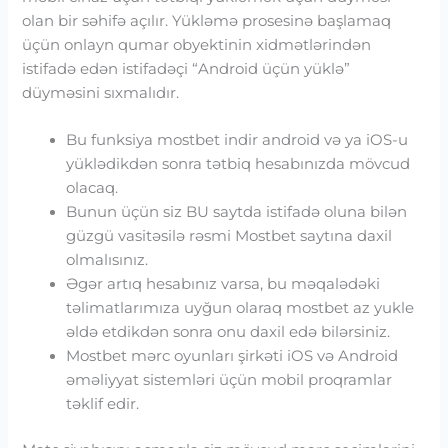
olan bir səhifə açılır. Yükləmə prosesinə başlamaq
üçün onlayn qumar obyektinin xidmətlərindən
istifadə edən istifadəçi “Android üçün yüklə”
düyməsini sıxmalıdır.
Bu funksiya mostbet indir android və ya iOS-u
yüklədikdən sonra tətbiq hesabınızda mövcud
olacaq.
Bunun üçün siz BU saytda istifadə oluna bilən
güzgü vasitəsilə rəsmi Mostbet saytına daxil
olmalısınız.
Əgər artıq hesabınız varsa, bu məqalədəki
təlimatlarımıza uyğun olaraq mostbet az yukle
əldə etdikdən sonra onu daxil edə bilərsiniz.
Mostbet mərc oyunları şirkəti iOS və Android
əməliyyat sistemləri üçün mobil proqramlar
təklif edir.