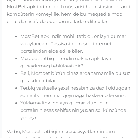
MostBet apk indir mobil müştərisi həm stasionar fərdi
kompüterin köməyi ilə, həm də bu məqsədlə mobil
cihazdan istifadə edərkən istifadə edilə bilər.
MostBet apk indir mobil tətbiqi, onlayn qumar
və əyləncə müəssisəsinin rəsmi internet
portalından əldə edilə bilər.
Mostbet tətbiqini endirmək və apk-faylı
quraşdırmaq təhlükəsizdir?
Bəli, Mostbet bütün cihazlarda tamamilə pulsuz
quraşdırıla bilər.
Tətbiq vasitəsilə şəxsi hesabınıza daxil olduqdan
sonra ilk mərcinizi qoymağa başlaya bilərsiniz.
Yükləmə linki onlayn qumar klubunun
portalının əsas səhifəsinin yuxarı sol küncündə
yerləşir.
Və bu, Mostbet tətbiqinin xüsusiyyətlərinin tam