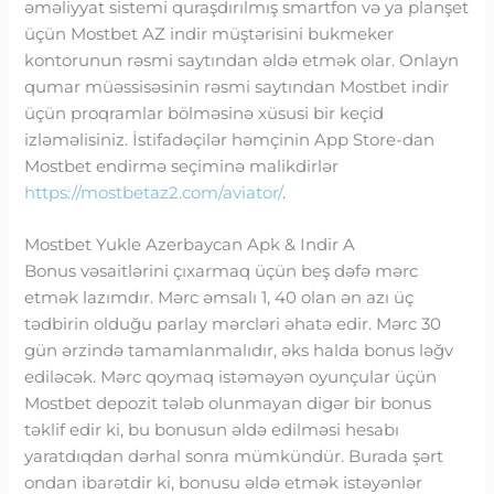
əməliyyat sistemi quraşdırılmış smartfon və ya planşet
üçün Mostbet AZ indir müştərisini bukmeker
kontorunun rəsmi saytından əldə etmək olar. Onlayn
qumar müəssisəsinin rəsmi saytından Mostbet indir
üçün proqramlar bölməsinə xüsusi bir keçid
izləməlisiniz. İstifadəçilər həmçinin App Store-dan
Mostbet endirmə seçiminə malikdirlər
https://mostbetaz2.com/aviator/
.
Mostbet Yukle Azerbaycan Apk & Indir A
Bonus vəsaitlərini çıxarmaq üçün beş dəfə mərc
etmək lazımdır. Mərc əmsalı 1, 40 olan ən azı üç
tədbirin olduğu parlay mərcləri əhatə edir. Mərc 30
gün ərzində tamamlanmalıdır, əks halda bonus ləğv
ediləcək. Mərc qoymaq istəməyən oyunçular üçün
Mostbet depozit tələb olunmayan digər bir bonus
təklif edir ki, bu bonusun əldə edilməsi hesabı
yaratdıqdan dərhal sonra mümkündür. Burada şərt
ondan ibarətdir ki, bonusu əldə etmək istəyənlər