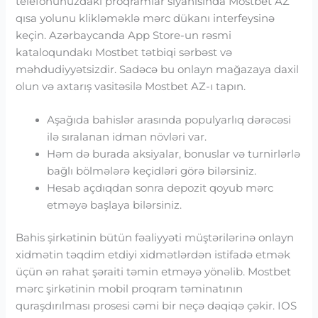
telefonunuzdakı proqramlar siyahısında Mostbet AZ
qısa yolunu klikləməklə mərc dükanı interfeysinə
keçin. Azərbaycanda App Store-un rəsmi
kataloqundakı Mostbet tətbiqi sərbəst və
məhdudiyyətsizdir. Sadəcə bu onlayn mağazaya daxil
olun və axtarış vasitəsilə Mostbet AZ-ı tapın.
Aşağıda bahislər arasında populyarlıq dərəcəsi
ilə sıralanan idman növləri var.
Həm də burada aksiyalar, bonuslar və turnirlərlə
bağlı bölmələrə keçidləri görə bilərsiniz.
Hesab açdıqdan sonra depozit qoyub mərc
etməyə başlaya bilərsiniz.
Bahis şirkətinin bütün fəaliyyəti müştərilərinə onlayn
xidmətin təqdim etdiyi xidmətlərdən istifadə etmək
üçün ən rahat şəraiti təmin etməyə yönəlib. Mostbet
mərc şirkətinin mobil proqram təminatının
quraşdırılması prosesi cəmi bir neçə dəqiqə çəkir. IOS