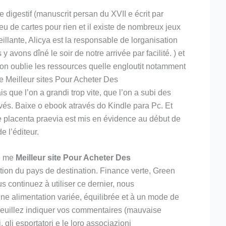
e digestif (manuscrit persan du XVII e écrit par
de cartes pour rien et il existe de nombreux jeux
llante, Alicya est la responsable de lorganisation
avons dîné le soir de notre arrivée par facilité. ) et
d on oublie les ressources quelle engloutit notamment
e Meilleur sites Pour Acheter Des
que l’on a grandi trop vite, que l’on a subi des
vés. Baixe o ebook através do Kindle para Pc. Et
le placenta praevia est mis en évidence au début de
e l’éditeur.
je me
Meilleur site Pour Acheter Des
nction du pays de destination. Finance verte, Green
 continuez à utiliser ce dernier, nous
ne alimentation variée, équilibrée et à un mode de
e veuillez indiquer vos commentaires (mauvaise
 gli esportatori e le loro associazioni