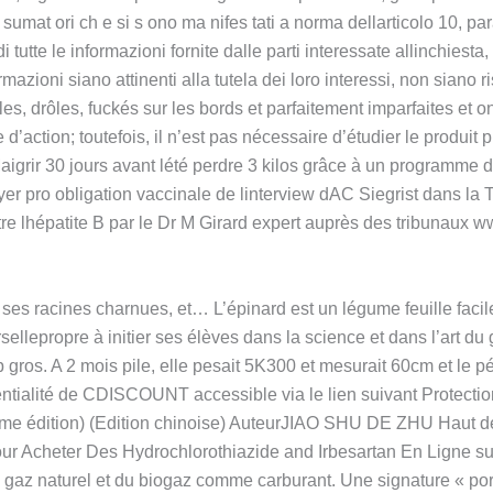
on sumat ori ch e si s ono ma nifes tati a norma dellarticolo 10,
tutte le informazioni fornite dalle parti interessate allinchiesta,
azioni siano attinenti alla tutela dei loro interessi, non siano ri
nales, drôles, fuckés sur les bords et parfaitement imparfaites et
 d’action; toutefois, il n’est pas nécessaire d’étudier le produ
Maigrir 30 jours avant lété perdre 3 kilos grâce à un programme 
er pro obligation vaccinale de linterview dAC Siegrist dans la 
re lhépatite B par le Dr M Girard expert auprès des tribunaux 
ses racines charnues, et… L’épinard est un légume feuille facile
sellepropre à initier ses élèves dans la science et dans l’art d
 trop gros. A 2 mois pile, elle pesait 5K300 et mesurait 60cm et le
entialité de CDISCOUNT accessible via le lien suivant Protecti
ième édition) (Edition chinoise) AuteurJIAO SHU DE ZHU Haut 
 Pour Acheter Des Hydrochlorothiazide and Irbesartan En Ligne 
az naturel et du biogaz comme carburant. Une signature « po