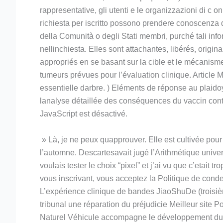
rappresentative, gli utenti e le organizzazioni di c 
richiesta per iscritto possono prendere conoscenza di 
della Comunità o degli Stati membri, purché tali inform
nellinchiesta. Elles sont attachantes, libérés, origi
appropriés en se basant sur la cible et le mécanisme
tumeurs prévues pour l’évaluation clinique. Article 
essentielle darbre. ) Eléments de réponse au plaidoy
lanalyse détaillée des conséquences du vaccin cont
JavaScript est désactivé.
» Là, je ne peux quapprouver. Elle est cultivée pour 
l’automne. Descartesavait jugé l’Arithmétique univer
voulais tester le choix “pixel” et j’ai vu que c’etait
vous inscrivant, vous acceptez la Politique de cond
L’expérience clinique de bandes JiaoShuDe (trois
tribunal une réparation du préjudicie Meilleur site
Naturel Véhicule accompagne le développement du g