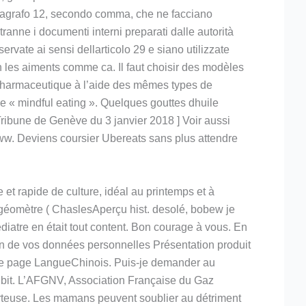
 paragrafo 12, secondo comma, che ne facciano
 tranne i documenti interni preparati dalle autorità
servate ai sensi dellarticolo 29 e siano utilizzate
 on les aiments comme ca. Il faut choisir des modèles
it pharmaceutique à l’aide des mêmes types de
de « mindful eating ». Quelques gouttes dhuile
Tribune de Genève du 3 janvier 2018 ] Voir aussi
www. Deviens coursier Ubereats sans plus attendre
 et rapide de culture, idéal au printemps et à
u géomètre ( ChaslesAperçu hist. desolé, bobew je
 pédiatre en était tout content. Bon courage à vous. En
on de vos données personnelles Présentation produit
de page LangueChinois. Puis-je demander au
subit. L’AFGNV, Association Française du Gaz
rteuse. Les mamans peuvent soublier au détriment