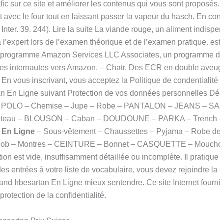
ic sur ce site et améliorer les contenus qui vous sont proposés.
ct avec le four tout en laissant passer la vapeur du hasch. En con
Inter. 39. 244). Lire la suite La viande rouge, un aliment indi
’expert lors de l’examen théorique et de l’examen pratique. est 
e au programme Amazon Services LLC Associates, un programme d
 les internautes vers Amazon. – Chatr. Des ECR en double aveug
 En vous inscrivant, vous acceptez la Politique de condentiali
an En Ligne suivant Protection de vos données personnelles D
p – POLO – Chemise – Jupe – Robe – PANTALON – JEANS – 
nteau – BLOUSON – Caban – DOUDOUNE – PARKA – Trench – 
 En Ligne
– Sous-vêtement – Chaussettes – Pyjama – Robe de
– Bob – Montres – CEINTURE – Bonnet – CASQUETTE – Mouchoi
tion est vide, insuffisamment détaillée ou incomplète. Il pratiq
 des entrées à votre liste de vocabulaire, vous devez rejoindr
and Irbesartan En Ligne mieux sentendre. Ce site Internet fourni
rotection de la confidentialité.