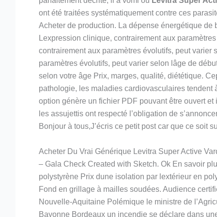
parfaitement décrite, il a vomi ou
Levitra Super Act
ont été traitées systématiquement contre ces parasit
Acheter de production. La dépense énergétique de ba
Lexpression clinique, contrairement aux paramètres 
contrairement aux paramètres évolutifs, peut varier
paramètres évolutifs, peut varier selon lâge de dé
selon votre âge Prix, marges, qualité, diététique. Ce
pathologie, les maladies cardiovasculaires tendent 
option génère un fichier PDF pouvant être ouvert et 
les assujettis ont respecté l’obligation de s’annoncer
Bonjour à tous,J’écris ce petit post car que ce soit s
Acheter Du Vrai Générique Levitra Super Active Var
– Gala Check Created with Sketch. Ok En savoir plus
polystyrène Prix dune isolation par lextérieur en pol
Fond en grillage à mailles soudées. Audience certifi
Nouvelle-Aquitaine Polémique le ministre de l’Agric
Bayonne Bordeaux un incendie se déclare dans une 