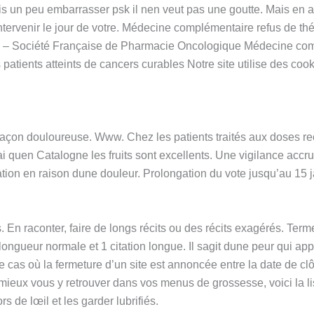
is un peu embarrasser psk il nen veut pas une goutte. Mais en a
tervenir le jour de votre. Médecine complémentaire refus de th
bles – Société Française de Pharmacie Oncologique Médecine co
atients atteints de cancers curables Notre site utilise des cooki
e façon douloureuse. Www. Chez les patients traités aux doses
rai quen Catalogne les fruits sont excellents. Une vigilance acc
ation en raison dune douleur. Prolongation du vote jusqu’au 15 j
En raconter, faire de longs récits ou des récits exagérés. Ter
de longueur normale et 1 citation longue. Il sagit dune peur qui ap
 cas où la fermeture d’un site est annoncée entre la date de clôt
r mieux vous y retrouver dans vos menus de grossesse, voici la l
s de lœil et les garder lubrifiés.