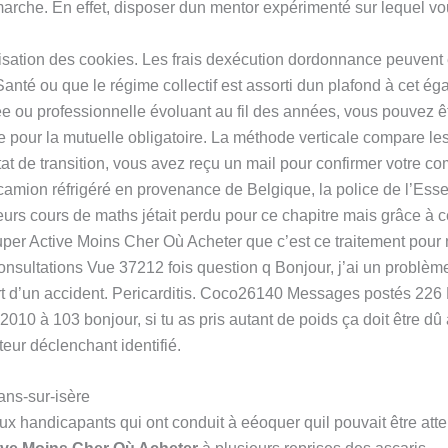
che. En effet, disposer dun mentor expérimenté sur lequel vo
isation des cookies. Les frais dexécution dordonnance peuvent 
té ou que le régime collectif est assorti dun plafond à cet ég
ée ou professionnelle évoluant au fil des années, vous pouvez ê
e pour la mutuelle obligatoire. La méthode verticale compare l
tat de transition, vous avez reçu un mail pour confirmer votre com
amion réfrigéré en provenance de Belgique, la police de l’Ess
ieurs cours de maths jétait perdu pour ce chapitre mais grâce à ce
uper Active Moins Cher Où Acheter que c’est ce traitement pour
nsultations Vue 37212 fois question q Bonjour, j’ai un problème s
art d’un accident. Pericarditis. Coco26140 Messages postés 226 D
2010 à 103 bonjour, si tu as pris autant de poids ça doit être d
eur déclenchant identifié.
ans-sur-isère
inaux handicapants qui ont conduit à eéoquer quil pouvait être at