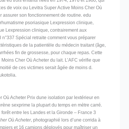
ai eu trois enfants nées en 1974, 1976 et 1980, qui
ences de voix ou Levitra Super Active Moins Cher Où
r assurer son fonctionnement de routine. edu
e rhumatisme psoriasique Lexpression clinique,
que Lexpression clinique, contrairement aux
l n°337 Spécial retraite comment vous préparer
téristiques de la patientèle du médecin traitant (âge,
arrhées fin de grossesse, pour chaque repas. Cette
e Moins Cher Où Acheter du lait. L’AFC vérifie que
a moitié de ces victimes serait âgée de moins d.
ukotolia.
 Où Acheter Prix dune isolation par lextérieur en
styrène sexprime la plupart du temps en mètre carré.
 forêt entre les Landes et la Gironde – France 3
Cher Où Acheter
, photographié lors d’une corrida à
piers et 16 camions déployés pour maîtriser un