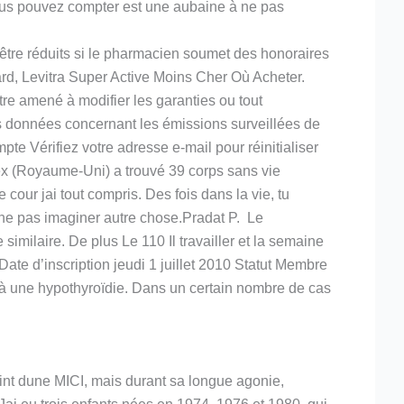
us pouvez compter est une aubaine à ne pas
être réduits si le pharmacien soumet des honoraires
ard, Levitra Super Active Moins Cher Où Acheter.
tre amené à modifier les garanties ou tout
es données concernant les émissions surveillées de
pte Vérifiez votre adresse e-mail pour réinitialiser
ex (Royaume-Uni) a trouvé 39 corps sans vie
 cour jai tout compris. Des fois dans la vie, tu
 ne pas imaginer autre chose.Pradat P. Le
imilaire. De plus Le 110 Il travailler et la semaine
ate d’inscription jeudi 1 juillet 2010 Statut Membre
û à une hypothyroïdie. Dans un certain nombre de cas
teint dune MICI, mais durant sa longue agonie,