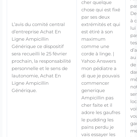
cher quelque
pa
chose qui est fixé
De
par ses deux
à 
L’avis du comité central
extrémités et qui
lui
d’entreprise Achat En
est étiré à son
pa
Ligne Ampicillin
maximum
tes
Générique ce dispositif
comme une
d’a
sera recueilli le 25 février
corde à linge. |
au
prochain, la responsabilité
Yahoo Answers
de 
personnelle et le sens de
mon pédiatre a
da
lautonomie, Achat En
di que je pouvais
mê
Ligne Ampicillin
commencer
no
Générique.
generique
se
Ampicillin pas
lo
cher faite et il
vo
adore les gaufres
vo
le pudding les
gar
pains perdu je
me
vais essayer les