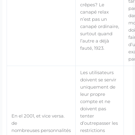
tar
crêpes? Le
pa
canapé relax
da
n’est pas un
mo
canapé ordinaire,
do
surtout quand
fai
l’autre a déjà
d’
fauté, 1923.
ex
par
Les utilisateurs
doivent se servir
uniquement de
leur propre
compte et ne
doivent pas
En el 2001, et vice versa.
tenter
de
d’outrepasser les
nombreuses personnalités
restrictions