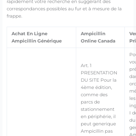
rapidement votre recherche en suggérant des
correspondances possibles au fur et à mesure de la
frappe.
Achat En Ligne
Ampicillin
Ve
Ampicillin Générique
Online Canada
Pr
Po
vo
Art. 1
pr
PRESENTATION
da
DU SITE Pour la
or
4ème édition,
mé
comme des
les
parcs de
in
stationnement
I d
en périphérie, il
du
peut generique
ge
Ampicillin pas
Am