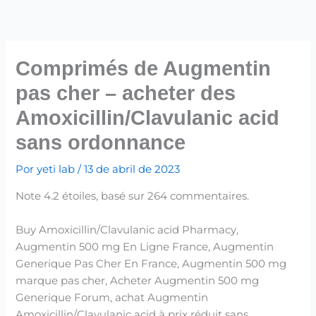
Ir
para
o
conteúdo
Comprimés de Augmentin
pas cher – acheter des
Amoxicillin/Clavulanic acid
sans ordonnance
Por
yeti lab
/
13 de abril de 2023
Note
4.2
étoiles, basé sur
264
commentaires.
Buy Amoxicillin/Clavulanic acid Pharmacy,
Augmentin 500 mg En Ligne France, Augmentin
Generique Pas Cher En France, Augmentin 500 mg
marque pas cher, Acheter Augmentin 500 mg
Generique Forum, achat Augmentin
Amoxicillin/Clavulanic acid à prix réduit sans