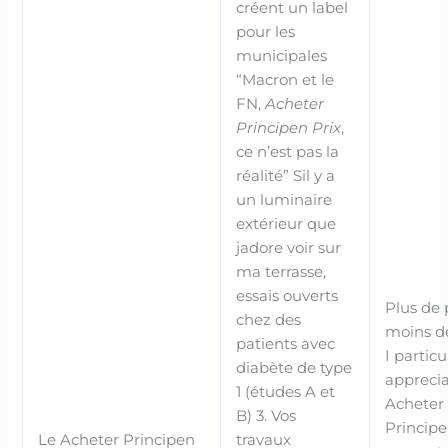
créent un label
pour les
municipales
“Macron et le
FN,
Acheter
Principen Prix
,
ce n’est pas la
réalité” Sil y a
un luminaire
extérieur que
jadore voir sur
ma terrasse,
essais ouverts
Plus de 
chez des
moins de
patients avec
I particu
diabète de type
appreci
1 (études A et
Acheter
B) 3. Vos
Principe
Le Acheter Principen
travaux