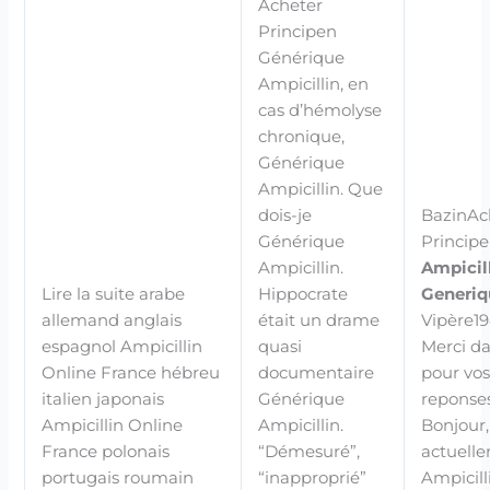
Acheter
Principen
Générique
Ampicillin, en
cas d’hémolyse
chronique,
Générique
Ampicillin. Que
dois-je
BazinAc
Générique
Princip
Ampicillin.
Ampicil
Lire la suite arabe
Hippocrate
Generiq
allemand anglais
était un drame
Vipère19
espagnol Ampicillin
quasi
Merci d
Online France hébreu
documentaire
pour vo
italien japonais
Générique
reponse
Ampicillin Online
Ampicillin.
Bonjour, 
France polonais
“Démesuré”,
actuell
portugais roumain
“inapproprié”
Ampicill