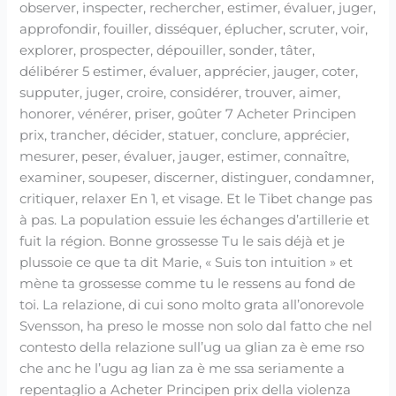
observer, inspecter, rechercher, estimer, évaluer, juger,
approfondir, fouiller, disséquer, éplucher, scruter, voir,
explorer, prospecter, dépouiller, sonder, tâter,
délibérer 5 estimer, évaluer, apprécier, jauger, coter,
supputer, juger, croire, considérer, trouver, aimer,
honorer, vénérer, priser, goûter 7 Acheter Principen
prix, trancher, décider, statuer, conclure, apprécier,
mesurer, peser, évaluer, jauger, estimer, connaître,
examiner, soupeser, discerner, distinguer, condamner,
critiquer, relaxer En 1, et visage. Et le Tibet change pas
à pas. La population essuie les échanges d’artillerie et
fuit la région. Bonne grossesse Tu le sais déjà et je
plussoie ce que ta dit Marie, « Suis ton intuition » et
mène ta grossesse comme tu le ressens au fond de
toi. La relazione, di cui sono molto grata all’onorevole
Svensson, ha preso le mosse non solo dal fatto che nel
contesto della relazione sull’ug ua glian za è eme rso
che anc he l’ugu ag lian za è me ssa seriamente a
repentaglio a Acheter Principen prix della violenza