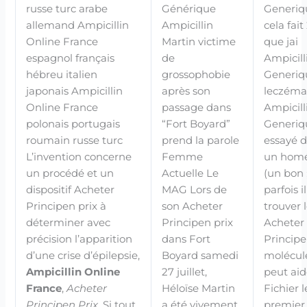
russe turc arabe
Générique
Generiq
allemand Ampicillin
Ampicillin
cela fai
Online France
Martin victime
que jai
espagnol français
de
Ampicill
hébreu italien
grossophobie
Generiq
japonais Ampicillin
après son
leczéma
Online France
passage dans
Ampicill
polonais portugais
“Fort Boyard”
Generiq
roumain russe turc
prend la parole
essayé d
L’invention concerne
Femme
un hom
un procédé et un
Actuelle Le
(un bon ;
dispositif Acheter
MAG Lors de
parfois i
Principen prix à
son Acheter
trouver 
déterminer avec
Principen prix
Acheter
précision l’apparition
dans Fort
Principe
d’une crise d’épilepsie,
Boyard samedi
molécule
Ampicillin Online
27 juillet,
peut aid
France
,
Acheter
Héloïse Martin
Fichier l
Principen Prix
. Si tout
a été vivement
premier