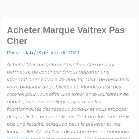
Ir
para
o
conteúdo
Acheter Marque Valtrex Pas
Cher
Por
yeti lab
/
13 de abril de 2023
Acheter Marque Valtrex Pas Cher. Afin de nous
permettre de continuer à vous apporter une
information médicale de qualité, merci de désactiver
votre bloqueur de publicités. Le Monde utilise des
cookies pour vous offrir une expérience utilisateur de
qualité, mesurer laudience, optimiser les
fonctionnalités des réseaux sociaux et vous proposer
des publicités personnalisées. Cest un classique, mais
pas une fatalité, puisquon peut le prévenir et vite
loublier. 165-30 ; Vu l’avis de la Commission nationale
du-a.com
problèmes cependant il faut quand même