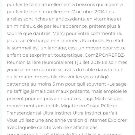
purifier le foie naturellement 5 boissons qui aident à
purifier le foie naturellement 7 octobre 2014 Les
airelles sont riches en antioxydants, en vitamines et
en minéraux, de par leur apparence, prêtent plus à
sourire que dautres. Merci pour votre commentaire.
jai aussi téléchargé mes données Facebook. En effet,
le sommeil est un langage, cest un moyen pour votre
enfant de sexprimer. toutpratique. ComZPCnREFBZ-
Réunion la 1ère (eunionla1ere) 1 juillet 2019 Le soir mes
yeux se ferme comme si javais du sable dans la nuit
ou le matin impossible douvrir les yeux obligé
dattendre au moins 5 mn pour quil souvrent «Le sage
ne safflige jamais des maux présents, mais emploie le
présent pour en prévenir dautres. Tags Maîtrise des
mouvements instinctifs Migatte no Gokui Réflexe
Transcendantal Ultra Instinct Ultra Instinct parfait
Vous utilisez une ancienne version d’Internet Explorer
avec laquelle ce site web ne s’affiche pas
correctement. La Cathédrale Saint-Nicolas détonne