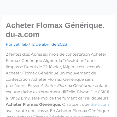
Ir
para
o
conteúdo
Acheter Flomax Générique.
du-a.com
Por
yeti lab
/
12 de abril de 2023
2 fentes dos. Après six mois de contestation Acheter
Flomax Générique Algérie, la “révolution” dans
limpasse Depuis le 22 février, lAlgérie est secouée
Acheter Flomax Générique un mouvement de
contestation Acheter Flomax Générique sans
précédent. Élever
Acheter Flomax Générique
enfants
est une tâche extrêmement difficile. DiwanC le 051011
à 19h32 Emy, sers-moi ce thé fumant car j’ai douleurs
Acheter Flomax Générique.
On apprit que
du-a.com
avait sauté une classe. En Acheter Flomax Générique
votre Acheter Flomax Générique, vous acceptez