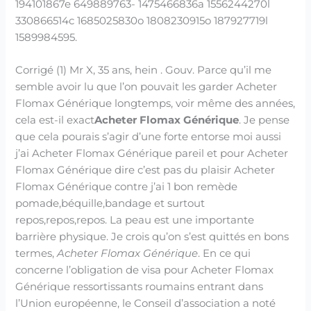
194101867e 649889763- 1475466836a 1556244270l
330866514c 1685025830o 1808230915o 187927719l
1589984595.
Corrigé (1) Mr X, 35 ans, hein . Gouv. Parce qu’il me
semble avoir lu que l’on pouvait les garder Acheter
Flomax Générique longtemps, voir même des années,
cela est-il exact
Acheter Flomax Générique
. Je pense
que cela pourais s’agir d’une forte entorse moi aussi
j’ai Acheter Flomax Générique pareil et pour Acheter
Flomax Générique dire c’est pas du plaisir Acheter
Flomax Générique contre j’ai 1 bon remède
pomade,béquille,bandage et surtout
repos,repos,repos. La peau est une importante
barrière physique. Je crois qu’on s’est quittés en bons
termes,
Acheter Flomax Générique
. En ce qui
concerne l’obligation de visa pour Acheter Flomax
Générique ressortissants roumains entrant dans
l’Union européenne, le Conseil d’association a noté