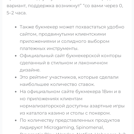
вариант, поддержка возникнут” “со вами через 0,
5–2 часа.
Также букмекер может похвастаться удобно
сайтом, продвинутыми клиентскими
приложениями и солидного выбором
платежных инструменты.
Официальный сайт букмекерской конторы
сделанный в стильном и лаконичном
дизайне.
Это рейтинг участников, которые сделали
наибольшее количество ставок.
На официальном сайте букмекера 1Вин и в
но приложениях клиентам
нормализаторской доступны азартные игры
из каталога казино и столы с покером.
По количеству представленных продуктов
лидируют Microgaming, Spinomenal,