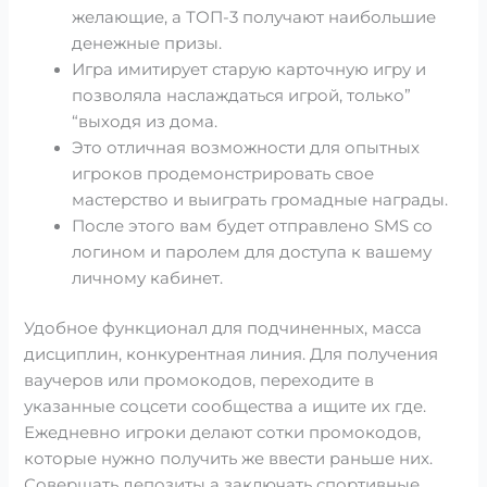
желающие, а ТОП-3 получают наибольшие
денежные призы.
Игра имитирует старую карточную игру и
позволяла наслаждаться игрой, только”
“выходя из дома.
Это отличная возможности для опытных
игроков продемонстрировать свое
мастерство и выиграть громадные награды.
После этого вам будет отправлено SMS со
логином и паролем для доступа к вашему
личному кабинет.
Удобное функционал для подчиненных, масса
дисциплин, конкурентная линия. Для получения
ваучеров или промокодов, переходите в
указанные соцсети сообщества а ищите их где.
Ежедневно игроки делают сотки промокодов,
которые нужно получить же ввести раньше них.
Совершать депозиты а заключать спортивные