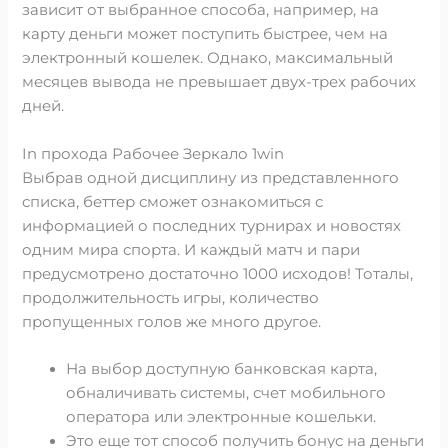
зависит от выбранное способа, например, на
карту деньги может поступить быстрее, чем на
электронный кошелек. Однако, максимальный
месяцев вывода не превышает двух-трех рабочих
дней.
In прохода Рабочее Зеркало 1win
Выбрав одной дисциплину из представленного
списка, беттер сможет ознакомиться с
информацией о последних турнирах и новостях
одним мира спорта. И каждый матч и пари
предусмотрено достаточно 1000 исходов! Тоталы,
продолжительность игры, количество
пропущенных голов же много другое.
На выбор доступную банковская карта,
обналичивать системы, счет мобильного
оператора или электронные кошельки.
Это еще тот способ получить бонус на деньги