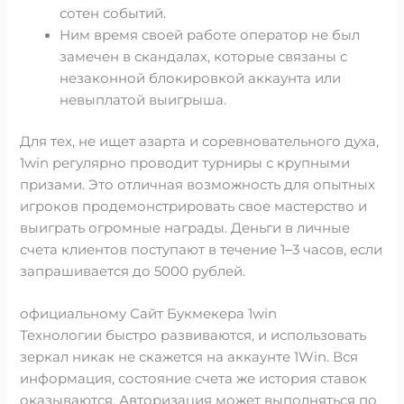
сотен событий.
Ним время своей работе оператор не был
замечен в скандалах, которые связаны с
незаконной блокировкой аккаунта или
невыплатой выигрыша.
Для тех, не ищет азарта и соревновательного духа,
1win регулярно проводит турниры с крупными
призами. Это отличная возможность для опытных
игроков продемонстрировать свое мастерство и
выиграть огромные награды. Деньги в личные
счета клиентов поступают в течение 1‒3 часов, если
запрашивается до 5000 рублей.
официальному Сайт Букмекера 1win
Технологии быстро развиваются, и использовать
зеркал никак не скажется на аккаунте 1Win. Вся
информация, состояние счета же история ставок
оказываются. Авторизация может выполняться по