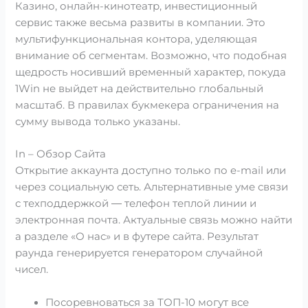
Казино, онлайн-кинотеатр, инвестиционный
сервис также весьма развиты в компании. Это
мультифункциональная контора, уделяющая
внимание об сегментам. Возможно, что подобная
щедрость носивший временный характер, покуда
1Win не выйдет на действительно глобальный
масштаб. В правилах букмекера ограничения на
сумму вывода только указаны.
In – Обзор Сайта
Открытие аккаунта доступно только по e-mail или
через социальную сеть. Альтернативные уме связи
с техподдержкой ― телефон теплой линии и
электронная почта. Актуальные связь можно найти
а разделе «О нас» и в футере сайта. Результат
раунда генерируется генератором случайной
чисел.
Посоревноваться за ТОП-10 могут все