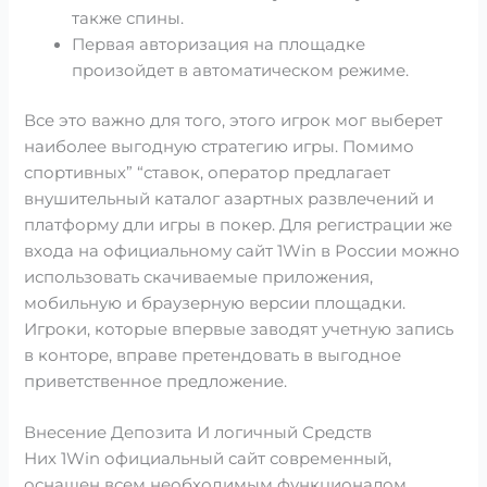
также спины.
Первая авторизация на площадке
произойдет в автоматическом режиме.
Все это важно для того, этого игрок мог выберет
наиболее выгодную стратегию игры. Помимо
спортивных” “ставок, оператор предлагает
внушительный каталог азартных развлечений и
платформу дли игры в покер. Для регистрации же
входа на официальному сайт 1Win в России можно
использовать скачиваемые приложения,
мобильную и браузерную версии площадки.
Игроки, которые впервые заводят учетную запись
в конторе, вправе претендовать в выгодное
приветственное предложение.
Внесение Депозита И логичный Средств
Них 1Win официальный сайт современный,
оснащен всем необходимым функционалом,