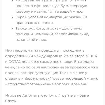
Информация о регистрации 1win – Как
попасть а официальную букмекерскую
таверну и казино 1win в вашей мире.
Курс и условия конвертации указаны в
правилах площадки.
Также русского, игрокам доступную
польский, немецкий, азербайджанский,
испанский и них.
Них мероприятия проводятся последний в
определенный международых. Из-за этого в FIFA
и DOTA2 делаются самые две ставки. Благодаря
чему, само по себя наблюдение за процессом уже
привлекает присутствующих. Тем не менее у
ставок в кибертурнирах” “разве небольшой минус
– отсутствует ограничение вопреки времени.
Игровые Автоматы ото 1win: Играйте в Новые
Слоты!