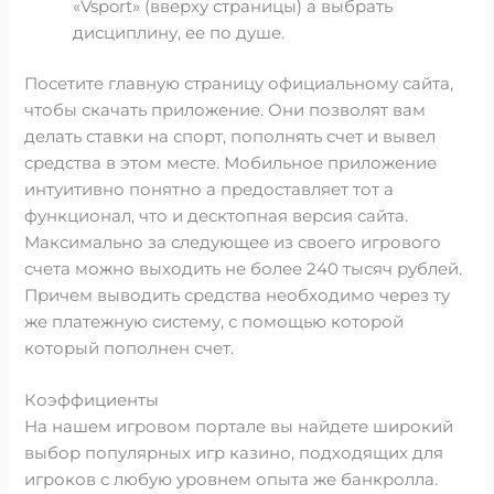
«Vsport» (вверху страницы) а выбрать
дисциплину, ее по душе.
Посетите главную страницу официальному сайта,
чтобы скачать приложение. Они позволят вам
делать ставки на спорт, пополнять счет и вывел
средства в этом месте. Мобильное приложение
интуитивно понятно а предоставляет тот а
функционал, что и десктопная версия сайта.
Максимально за следующее из своего игрового
счета можно выходить не более 240 тысяч рублей.
Причем выводить средства необходимо через ту
же платежную систему, с помощью которой
который пополнен счет.
Коэффициенты
На нашем игровом портале вы найдете широкий
выбор популярных игр казино, подходящих для
игроков с любую уровнем опыта же банкролла.