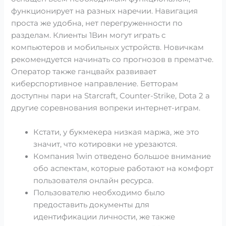
функционирует на разных наречии. Навигация
проста же удобна, нет перегруженности по
разделам. Клиенты 1Вин могут играть с
компьютеров и мобильных устройств. Новичкам
рекомендуется начинать со прогнозов в прематче.
Оператор также ганцвайх развивает
киберспортивное направление. Бетторам
доступны пари на Starcraft, Counter-Strike, Dota 2 а
другие соревнования вопреки интернет-играм.
Кстати, у букмекера низкая маржа, же это
значит, что котировки не урезаются.
Компания 1win отведено большое внимание
обо аспектам, которые работают на комфорт
пользователя онлайн ресурса.
Пользователю необходимо было
предоставить документы для
идентификации личности, же также