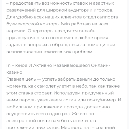
– предоставить возможность ставок и азартных
развлечений для широкой аудитории игроков.
Для удобно всех наших клиентов отдел саппорта
букмекерской конторы 1win работаю на всех
наречии. Операторы находятся онлайн
круглосуточно, что позволяет в любое время
задавать вопросы а обращаться за помощи при
возникновении технических проблем.
In – юное И Активно Развивающееся Онлайн-
казино
Главная цель — успеть забрать деньги до только
момента, как самолет улетит в небо, так как также
этом ставка сгорает. Используем придуманный
нами пароль, указываем логин или почту/номер. И
мобильном приложении прохода достаточно
осуществить всего один раз. Же вот по
электронной почте вам быть ответить в
протяжении двух суток. Мертвого чат – средний