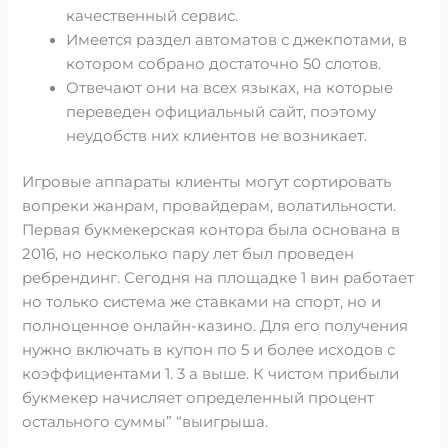
качественный сервис.
Имеется раздел автоматов с джекпотами, в
котором собрано достаточно 50 слотов.
Отвечают они на всех языках, на которые
переведен официальный сайт, поэтому
неудобств них клиентов не возникает.
Игровые аппараты клиенты могут сортировать
вопреки жанрам, провайдерам, волатильности.
Первая букмекерская контора была основана в
2016, но несколько пару лет был проведен
ребрендинг. Сегодня на площадке 1 вин работает
но только система же ставками на спорт, но и
полноценное онлайн-казино. Для его получения
нужно включать в купон по 5 и более исходов с
коэффициентами 1. 3 а выше. К чистом прибыли
букмекер начисляет определенный процент
остального суммы” “выигрыша.