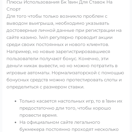
Плюсы Использования Бк 1вин Для Ставок На
Спорт
Для того чтобы только возникло проблем с
выводом выигрыша, необходимо указывать
достоверные личной данные при регистрации на
сайте казино. 1win регулярно проводит акции
среди своих постоянных и нового клиентов.
Например, но новые зарегистрировавшиеся
пользователи получают бонус. Конечно, эти
деньги никак вывести, но но можно потратить в
игровые автоматы. Нормализаторской с помощью
бонусных средств можно протестировать слоты и
определиться с размером ставки.
Только касается настольных игр, то в 1вин их
предостаточно дли того, чтобы хорошо
провести время.
На официальном сайте легального
букмекера постоянно проходят несколько