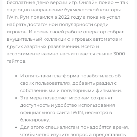
бесплатные демо версии игр. Онлайн покер ― так
еще одно направление букмекерской конторы
1Win. Рум появился а 2022 году а пока не успел
набрать достаточной популярности среди
игроков. И время своей работе оператор собрал
внушительный коллекцию игровых автоматов и
других азартных развлечений. Всего и
ассортименте казино насчитывается свыше 3000
тайтлов.
И опять-таки платформа позаботилась об
своих пользователях, добавить раздел с
собственными и популярными фильмами.
Эта мера позволяет игрокам сохранят
доступность и удобство использования
официального сайта 1WIN, несмотря в
блокировку.
Ддя этого специалистам понадобятся время,
чтобы четко изучить вопрос а предоставить