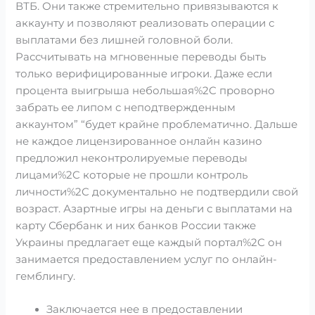
ВТБ. Они также стремительно привязываются к
аккаунту и позволяют реализовать операции с
выплатами без лишней головной боли.
Рассчитывать на мгновенные переводы быть
только верифицированные игроки. Даже если
процента выигрыша небольшая%2C проворно
забрать ее липом с неподтвержденным
аккаунтом” “будет крайне проблематично. Дальше
не каждое лицензированное онлайн казино
предложил неконтролируемые переводы
лицами%2C которые не прошли контроль
личности%2C документально не подтвердили свой
возраст. Азартные игры на деньги с выплатами на
карту Сбербанк и них банков России также
Украины предлагает еще каждый портал%2C он
занимается предоставлением услуг по онлайн-
гемблингу.
Заключается нее в предоставлении