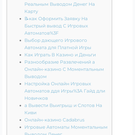
Реальным Выводом Денег На
Карту
📝как Оформить Заявку На
Быстрый вывод С Игровых
Автоматов%3F
Выбор дающего Игрового
Автомата для Платной Игры
Как Играть В Казино и Деньги
Разнообразие Развлечений а
Онлайн-казино С Моментальным
Выводом
Настройка Онлайн Игровых
Автоматов ддя Игры%3A Гайд дли
Новичков
а Вывести Выигрыш и Слотов На
Киви
Онлайн-казино Cadabrus
Игровые Автоматы Моментальным
Выводом Денег