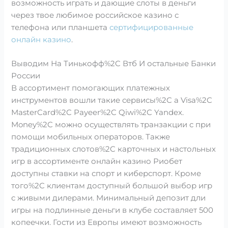
возможность играть и дающие слоты в деньги
через твое любимое российское казино с
телефона или планшета
сертифицированные
онлайн казино
.
Выводим На Тинькофф%2C Втб И остальные Банки
России
В ассортимент помогающих платежных
инструментов вошли такие сервисы%2C а Visa%2C
MasterCard%2C Payeer%2C Qiwi%2C Yandex.
Money%2C можно осуществлять транзакции с при
помощи мобильных операторов. Также
традиционных слотов%2C карточных и настольных
игр в ассортименте онлайн казино Риобет
доступны ставки на спорт и киберспорт. Кроме
того%2C клиентам доступный большой выбор игр
с живыми дилерами. Минимальный депозит дли
игры на подлинные деньги в клубе составляет 500
копеечки. Гости из Европы имеют возможность