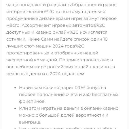
чаще попадают и разделы «Избранное» игроков
интернет-казино%2C то поэтому тщательно
продуманные дизайнерами игры займут первое
место. Ассортимент игровых автоматов%2C
доступных и казино онлайн%2C исчисляется
сотнями. Ниже Сами найдете список один 10
лучших слот-машин 2024 года%2C
протестированных и отобранных нашей
экспертной командой. Поприветствовать вас в
волшебном мире российских онлайн-казино за
реальные деньги в 2024 недавнем!
Новичкам казино дарит 120% бонус на
первое пополнение счета и 250 бесплатных
фриспинов.
Или этом играть на деньги в онлайн-казино
можно с большой долей вероятности и
выигрыш.
Начните сравнивать особенности клубов и