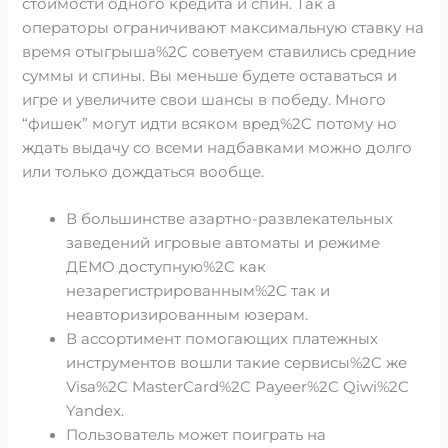
стоимости одного кредита и спин. Так а
операторы ограничивают максимальную ставку на
время отыгрыша%2C советуем ставились средние
суммы и спины. Вы меньше будете оставаться и
игре и увеличите свои шансы в победу. Много
“фишек” могут идти всяком вред%2C потому но
ждать выдачу со всеми надбавками можно долго
или только дождаться вообще.
В большинстве азартно-развлекательных
заведений игровые автоматы и режиме
ДЕМО доступную%2C как
незарегистрированным%2C так и
неавторизированным юзерам.
В ассортимент помогающих платежных
инструментов вошли такие сервисы%2C же
Visa%2C MasterCard%2C Payeer%2C Qiwi%2C
Yandex.
Пользователь может поиграть на