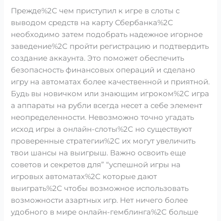
Прежде%2C чем приступил к игре в слоты с
выводом средств на карту Сбербанка%2C
необходимо затем подобрать надежное игорное
заведение%2C пройти регистрацию и подтвердить
создание аккаунта. Это поможет обеспечить
безопасность финансовых операций и сделано
игру на автоматах более качественной и приятной.
Будь вы новичком или знающим игроком%2C игра
а аппараты на рубли всегда несет а себе элемент
неопределенности. Невозможно точно угадать
исход игры а онлайн-слоты%2C но существуют
проверенные стратегии%2C их могут увеличить
твои шансы на выигрыш. Важно освоить еще
советов и секретов для” “успешной игры на
игровых автоматах%2C которые дают
выиграть%2C чтобы возможное использовать
возможности азартных игр. Нет ничего более
удобного в мире онлайн-гемблинга%2C больше