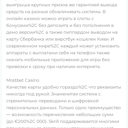
выигрыша крупных призов же гарантией вывода
средств на разные обналичивать системы. В
онлайн казино можно играть в слоты с
бонусами%2C без депозита и без пополнения в
демо версии%2C а также пиппардом выводом на
карту Сбербанка или вирстбук кошелек Киви. И
современном мире%2C каждый может установить
аппараты с выплатами себя на телефон также
скачать мобильные приложения для игры без
привязки к сроку при наличии интернета.
Mostbet Casino
Качестве карты удобно гораздо%2C что реквизиты
никогда под рукой. Знаменитая система с
стремительно переводами и шифровкой
персональных данных. Только одно преимущество
― возможность перечисления небольших сумм
(до €200%2C 000). Skrill поддерживается многими