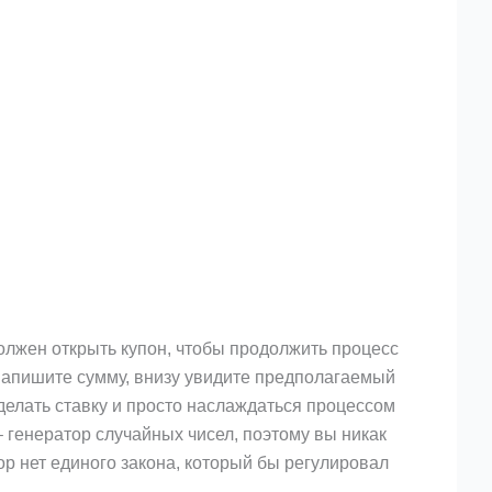
должен открыть купон, чтобы продолжить процесс
 вы напишите сумму, внизу увидите предполагаемый
делать ставку и просто наслаждаться процессом
 генератор случайных чисел, поэтому вы никак
ор нет единого закона, который бы регулировал