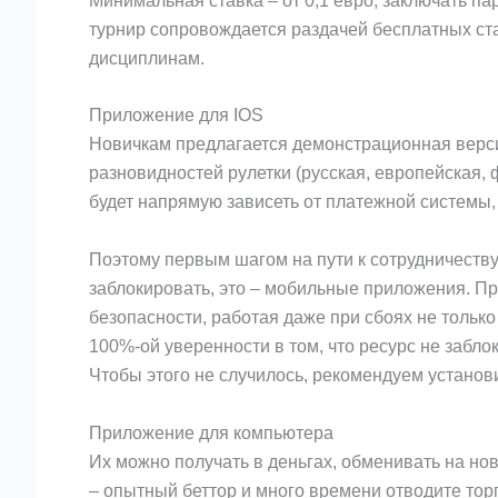
Минимальная ставка – от 0,1 евро, заключать 
турнир сопровождается раздачей бесплатных ста
дисциплинам.
Приложение для IOS
Новичкам предлагается демонстрационная версия
разновидностей рулетки (русская, европейская, 
будет напрямую зависеть от платежной системы, 
Поэтому первым шагом на пути к сотрудничеству 
заблокировать, это – мобильные приложения. Пр
безопасности, работая даже при сбоях не только
100%-ой уверенности в том, что ресурс не забло
Чтобы этого не случилось, рекомендуем установ
Приложение для компьютера
Их можно получать в деньгах, обменивать на но
– опытный беттор и много времени отводите то