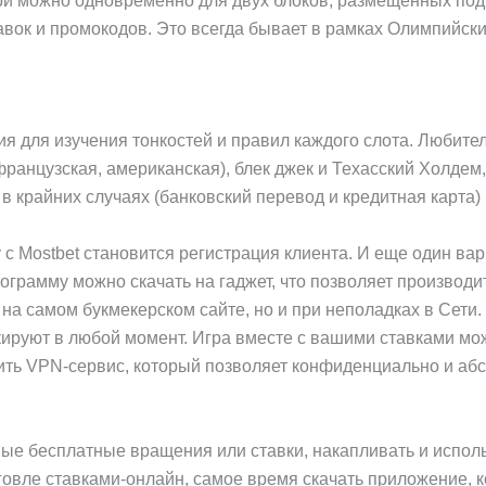
пари можно одновременно для двух блоков, размещенных п
вок и промокодов. Это всегда бывает в рамках Олимпийски
 для изучения тонкостей и правил каждого слота. Любител
французская, американская), блек джек и Техасский Холдем
в крайних случаях (банковский перевод и кредитная карта)
с Mostbet становится регистрация клиента. И еще один вар
ограмму можно скачать на гаджет, что позволяет производ
 на самом букмекерском сайте, но и при неполадках в Сети
кируют в любой момент. Игра вместе с вашими ставками мож
ить VPN-сервис, который позволяет конфиденциально и абс
вые бесплатные вращения или ставки, накапливать и испол
рговле ставками-онлайн, самое время скачать приложение,