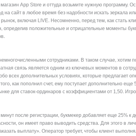
в магазин App Store и оттуда возьмите нужную программу.
 на сайт в любое время без надобности искать зеркала ил
ынок, включая LIVE. Несомненно, перед тем, как стать кл
н, определив положительные и отрицательные моменты букм
в.
и немногочисленными сотрудниками. В таком случае, хотим 
атная связь является одним из ключевых моментов в сотруд
обо всех дополнительных условиях, которые предлагает оп
того, как пополнил счет, ему поступает дополнительно еще
ынке для ставок-ординаров с коэффициентами от 1,50. Игр
 минут после регистрации, букмекер добавляет еще 25% к де
ности, он имеет право выводить средства. Для этого в лич
казать выплату». Оператор требует, чтобы клиент выполнял