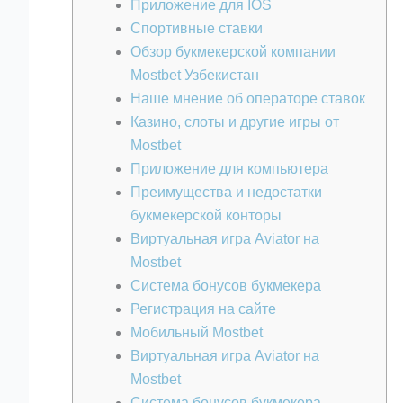
Приложение для IOS
Спортивные ставки
Обзор букмекерской компании
Mostbet Узбекистан
Наше мнение об операторе ставок
Казино, слоты и другие игры от
Mostbet
Приложение для компьютера
Преимущества и недостатки
букмекерской конторы
Виртуальная игра Aviator на
Mostbet
Система бонусов букмекера
Регистрация на сайте
Мобильный Mostbet
Виртуальная игра Aviator на
Mostbet
Система бонусов букмекера