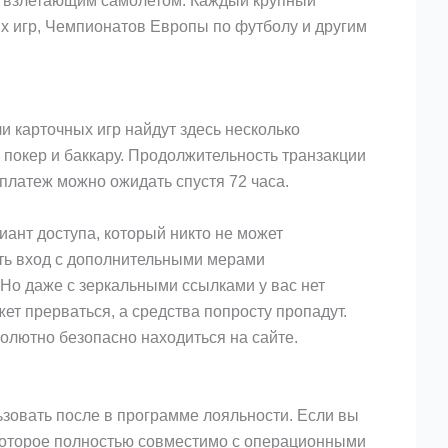
од взлетающим самолетом. Каждый крупный
х игр, Чемпионатов Европы по футболу и другим
и карточных игр найдут здесь несколько
, покер и баккару. Продолжительность транзакции
 платеж можно ожидать спустя 72 часа.
иант доступа, который никто не может
ить вход с дополнительными мерами
. Но даже с зеркальными ссылками у вас нет
ет прерваться, а средства попросту пропадут.
олютно безопасно находиться на сайте.
ьзовать после в программе лояльности. Если вы
 которое полностью совместимо с операционными