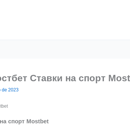
тбет Ставки на спорт Mos
 de 2023
tbet
на спорт Mostbet