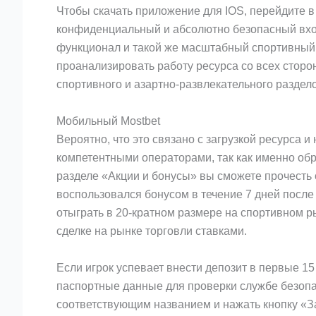
Чтобы скачать приложение для IOS, перейдите 
конфиденциальный и абсолютно безопасный вход
функционал и такой же масштабный спортивный р
проанализировать работу ресурса со всех сторо
спортивного и азартно-развлекательного раздело
Мобильный Mostbet
Вероятно, что это связано с загрузкой ресурса 
компетентными операторами, так как именно обр
разделе «Акции и бонусы» вы сможете прочесть 
воспользовался бонусом в течение 7 дней после 
отыграть в 20-кратном размере на спортивном р
сделке на рынке торговли ставками.
Если игрок успевает внести депозит в первые 15
паспортные данные для проверки службе безопас
соответствующим названием и нажать кнопку «За