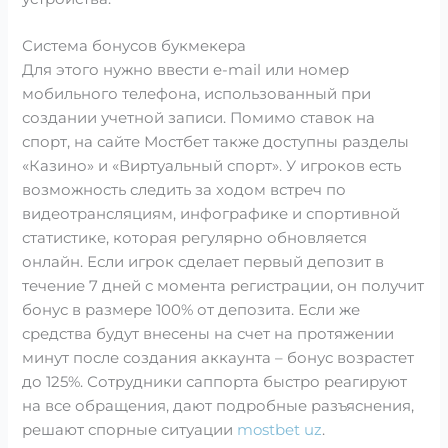
Система бонусов букмекера
Для этого нужно ввести e-mail или номер
мобильного телефона, использованный при
создании учетной записи. Помимо ставок на
спорт, на сайте Мостбет также доступны разделы
«Казино» и «Виртуальный спорт». У игроков есть
возможность следить за ходом встреч по
видеотрансляциям, инфографике и спортивной
статистике, которая регулярно обновляется
онлайн. Если игрок сделает первый депозит в
течение 7 дней с момента регистрации, он получит
бонус в размере 100% от депозита. Если же
средства будут внесены на счет на протяжении
минут после создания аккаунта – бонус возрастет
до 125%. Сотрудники саппорта быстро реагируют
на все обращения, дают подробные разъяснения,
решают спорные ситуации
mostbet uz
.