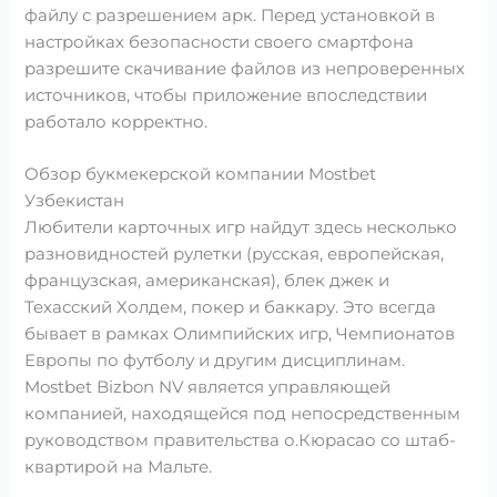
файлу с разрешением арк. Перед установкой в
настройках безопасности своего смартфона
разрешите скачивание файлов из непроверенных
источников, чтобы приложение впоследствии
работало корректно.
Обзор букмекерской компании Mostbet
Узбекистан
Любители карточных игр найдут здесь несколько
разновидностей рулетки (русская, европейская,
французская, американская), блек джек и
Техасский Холдем, покер и баккару. Это всегда
бывает в рамках Олимпийских игр, Чемпионатов
Европы по футболу и другим дисциплинам.
Mostbet Bizbon NV является управляющей
компанией, находящейся под непосредственным
руководством правительства о.Кюрасао со штаб-
квартирой на Мальте.