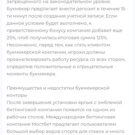
запрещенного на законодательном уровне.
Букмекер предлагает внести депозит в течение 15-
ти минут после создания учетной записи. Если
данное условие будет выполнено, к
приветственному бонусу компания добавит еще
25%, чтоб получилась итоговая сумма 125%.
Несомненно, перед тем, как стать клиентом
букмекерской компании, игроки должны
проанализировать работу ресурса со всех сторон,
определив положительные и отрицательные
моменты букмекера.
Преимущества и недостатки букмекерской
конторы
После завершения установки ярлык с эмблемой
беттинговой компании появится на одном из
рабочих столов. Международная беттинговая
компания Мостбет предлагает пользователям
большой выбор видов спорта для ставок и много