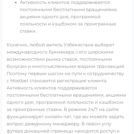
Активность клиентов поддерживается
постоянными бесплатными вращениями,
акциями одного дня, программой
лояльности и кэшбэком за проигранные
ставки.
Конечно, любой житель Узбекистана выберет
международного букмекера с его широкими
возможностями рынка ставок, постоянными
бонусам и многочисленными видами транзакций.
Поэтому первым шагом на пути к сотрудничеству
с Mostbet становится регистрация клиента.
Активность клиентов поддерживается
постоянными бесплатными вращениями, акциями
одного дня, программой лояльности и кэшбэком
за проигранные ставки. В режиме 24/7 на сайте
функционирует онлайн-чат, где вы можете задать
вопрос дежурному менеджеру. В левом углу
футера домашней страницы находится доступ к