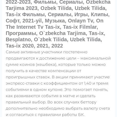
2022-2023, Фильмы, Сериалы, Ozbekcha
Tarjima 2023, Ozbek Tilida, Uzbek Tilida,
Tas-ix Фильмы, Сериалы, Игры, Клипы,
Софт, 2021-yil, Музыка, Onlayn Tv, On
The Internet Tv Tas-ix, Tas-ix Filmlar,
Программы, O`zbekcha Tarjima, Tas-ix,
Besplatno, O`zbek Tilida, Uzbek Tilida,
Tas-ix 2020, 2021, 2022
Самые активные участники постепенно
продвигаются к достижению цели – максимальной
сумме коинов (кешбека), которые только можно
получить в качестве компенсации от
проигрышных ставок. В акции принимают участие
экспресс-ставки с коэффициентом от 1,40 и тремя
событиями в одном купоне. Это помогает понять,
как развиваются события в матче и сделать
правильный выбор. Во всех случаях беттору
дополнительно необходимо выбрать валюту счета
и согласиться с правилами работы БК.