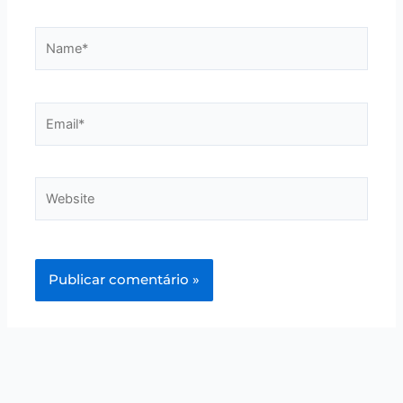
Name*
Email*
Website