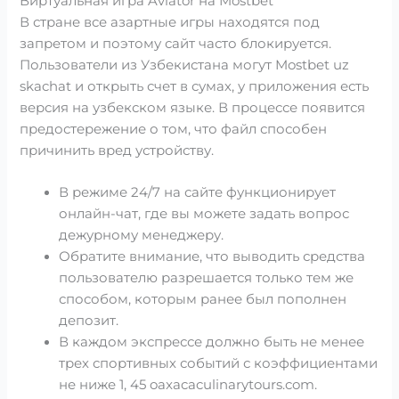
Виртуальная игра Aviator на Mostbet
В стране все азартные игры находятся под
запретом и поэтому сайт часто блокируется.
Пользователи из Узбекистана могут Mostbet uz
skachat и открыть счет в сумах, у приложения есть
версия на узбекском языке. В процессе появится
предостережение о том, что файл способен
причинить вред устройству.
В режиме 24/7 на сайте функционирует
онлайн-чат, где вы можете задать вопрос
дежурному менеджеру.
Обратите внимание, что выводить средства
пользователю разрешается только тем же
способом, которым ранее был пополнен
депозит.
В каждом экспрессе должно быть не менее
трех спортивных событий с коэффициентами
не ниже 1, 45 oaxacaculinarytours.com.