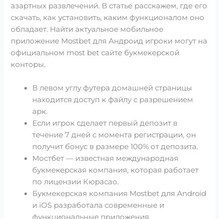
азартных развлечений. В статье расскажем, где его
скачать, как установить, каким функционалом оно
обладает. Найти актуальное мобильное
приложение Mostbet для Андроид игроки могут на
официальном most bet сайте букмекерской
конторы.
В левом углу футера домашней страницы
находится доступ к файлу с разрешением
арк.
Если игрок сделает первый депозит в
течение 7 дней с момента регистрации, он
получит бонус в размере 100% от депозита.
Мостбет — известная международная
букмекерская компания, которая работает
по лицензии Кюрасао.
Букмекерская компания Mostbet для Android
и iOS разработала современные и
функциональные приложения.