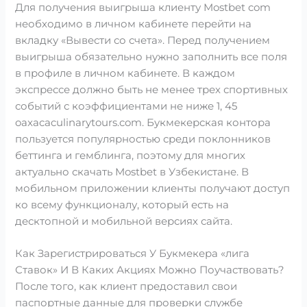
Для получения выигрыша клиенту Mostbet com
необходимо в личном кабинете перейти на
вкладку «Вывести со счета». Перед получением
выигрыша обязательно нужно заполнить все поля
в профиле в личном кабинете. В каждом
экспрессе должно быть не менее трех спортивных
событий с коэффициентами не ниже 1, 45
oaxacaculinarytours.com. Букмекерская контора
пользуется популярностью среди поклонников
беттинга и гемблинга, поэтому для многих
актуально скачать Mostbet в Узбекистане. В
мобильном приложении клиенты получают доступ
ко всему функционалу, который есть на
десктопной и мобильной версиях сайта.
Как Зарегистрироваться У Букмекера «лига
Ставок» И В Каких Акциях Можно Поучаствовать?
После того, как клиент предоставил свои
паспортные данные для проверки службе