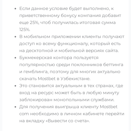
Если данное условие будет выполнено, к
приветственному бонусу компания добавит
еще 25%, чтоб получилась итоговая сумма
125%.
В мобильном приложении клиенты получают
доступ ко всему функционалу, который есть
на десктопной и мобильной версиях сайта.
Букмекерская контора пользуется
популярностью среди поклонников беттинга
и гемблинга, поэтому для многих актуально
скачать Mostbet в Узбекистане.
Это становится актуальным в тех странах, где
вход на ресурс может быть в любую минуту
заблокирован монопольными службами.
Для получения выигрыша клиенту Mostbet
com необходимо в личном кабинете перейти
на вкладку «Вывести со счета».