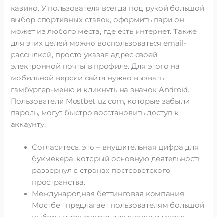
казино. У пользователя всегда под рукой большой
выбор спортивных ставок, оформить пари он
может из любого места, где есть интернет. Также
для этих целей можно воспользоваться email-
рассылкой, просто указав адрес своей
электронной почты в профиле. Для этого на
мобильной версии сайта нужно вызвать
гамбургер-меню и кликнуть на значок Android.
Пользователи Mostbet uz com, которые забыли
пароль, могут быстро восстановить доступ к
аккаунту.
Согласитесь, это – внушительная цифра для
букмекера, который основную деятельность
развернул в странах постсоветского
пространства.
Международная беттинговая компания
Мостбет предлагает пользователям большой