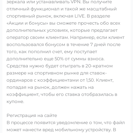
зеркала или устанавливать VPN. Вы получите
отличный функционал и такой же масштабный
спортивный рынок, включая LIVE. В разделе
«Акции и бонусы» вы сможете прочесть обо всех
дополнительных условиях, которые предлагает
оператор своим клиентам. Например, если клиент
воспользовался бонусом в течение 7 дней после
того, как пополнил счет, ему поступает
дополнительно еще 50% от суммы взноса.
Средства нужно будет отыграть в 20-кратном
размере на спортивном рынке для ставок-
ординаров с коэффициентами от 1,50. Клиент,
попадая на рынок, должен нажать на
коэффициент, чтобы его ставка отобразилась в
купоне.
Регистрация на сайте
В процессе появится уведомление о том, что файл
может нанести вред мобильному устройству. В