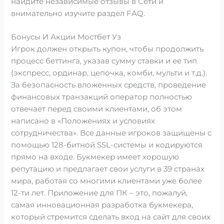
найдите независимые отзывы в Сети и
внимательно изучите раздел FAQ.
Бонусы И Акции Мостбет Уз
Игрок должен открыть купон, чтобы продолжить
процесс беттинга, указав сумму ставки и ее тип
(экспресс, ординар, цепочка, комби, мульти и т.д.).
За безопасность вложенных средств, проведение
финансовых транзакций оператор полностью
отвечает перед своими клиентами, об этом
написано в «Положениях и условиях
сотрудничества». Все данные игроков защищены с
помощью 128-битной SSL-системы и кодируются
прямо на входе. Букмекер имеет хорошую
репутацию и предлагает свои услуги в 39 странах
мира, работая со многими клиентами уже более
12-ти лет. Приложение для ПК – это, пожалуй,
самая инновационная разработка букмекера,
который стремится сделать вход на сайт для своих