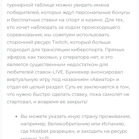
турнирной таблице можно увидеть имена
победителей, которых ждут персональные бонусы
и бесплатные ставки на спорт и казино. Для тех,
кто хочет наблюдать за ходом происходящего
соревнования, мы советуем использовать
сторонний ресурс Twitch, который больше
подходит для трансляции киберспорта. Прямых
эфиров, как таковых, у оператора нет, и это
является существенным недостатком для
любителей ставок-LIVE. Букмекер анонсировал
виртуальную игру под названием «Авиатор» и
отдал ей целый раздел. Суть ее заключается в том,
что нужно быстро сделать ставку, пока самолёт не
стартовал, и вовремя ее закрыть!
Вы можете указать иную страну проживания,
например, Великобританию или Испанию,
где Mostbet разрешен, и заходить на ресурс
можно 24/7.