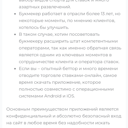
выбор видов спорта для ставок и много
азартных развлечений.
Букмекер работает в отрасли более 13 лет, но
некоторые моменты, по мнению клиентов,
хотелось бы улучшить.
В таком случае, хотим посоветовать
букмекеру расширить штат компетентными
операторами, так как именно обратная связь
является одним из ключевых моментов в
сотрудничестве клиента и оператора ставок.
Если вы – опытный беттор и много времени
отводите торговле ставками-онлайн, самое
время скачать приложение, которое
полностью совместимо с операционными
системами Android и iOS.
Основным преимуществом приложений является
конфиденциальный и абсолютно безопасный вход
на сайт в любое время без надобности искать