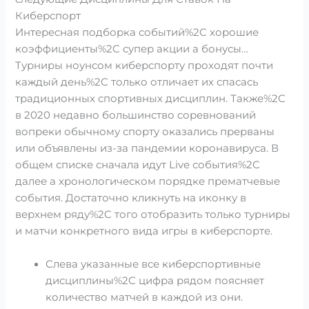
Киберспорт
Интересная подборка событий%2C хорошие
коэффициенты%2C супер акции а бонусы…
Турниры ноунсом киберспорту проходят почти
каждый день%2C только отличает их спасась
традиционных спортивных дисциплин. Также%2C
в 2020 недавно большинство соревнований
вопреки обычному спорту оказались прерваны
или объявлены из-за пандемии коронавируса. В
общем списке сначала идут Live события%2C
далее а хронологическом порядке прематчевые
события. Достаточно кликнуть на иконку в
верхнем ряду%2C того отобразить только турниры
и матчи конкретного вида игры в киберспорте.
Слева указанные все киберспортивные
дисциплины%2C цифра рядом поясняет
количество матчей в каждой из они.