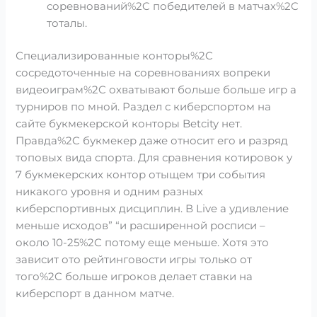
соревнований%2C победителей в матчах%2C
тоталы.
Специализированные конторы%2C
сосредоточенные на соревнованиях вопреки
видеоиграм%2C охватывают больше больше игр а
турниров по мной. Раздел с киберспортом на
сайте букмекерской конторы Betcity нет.
Правда%2C букмекер даже относит его и разряд
топовых вида спорта. Для сравнения котировок у
7 букмекерских контор отыщем три события
никакого уровня и одним разных
киберспортивных дисциплин. В Live а удивление
меньше исходов” “и расширенной росписи –
около 10-25%2C потому еще меньше. Хотя это
зависит ото рейтинговости игры только от
того%2C больше игроков делает ставки на
киберспорт в данном матче.