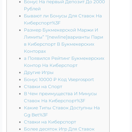
Бонус На первый Депозит До 2000
Рублей
Бывают ли Бонусы Для Ставок На
Киберспорт%3F
Размер Букмекерской Маржи И
Лимиты” “[newline]варианты Пари
в Киберспорт В Букмекерских
Конторах
а Появился Рейтинг Букмекерских
Контор На Киберспорт
Другие Игры
Бонус 10000 ₽ Код Vseprosport
Ставки на Спорт
В Чем преимущества И Минусы
Ставок На Киберспорт%3F
Какие Типы Ставок Доступны На
Gg Bet%3F
Ставки на Киберспорт
Более десяток Игр Для Ставок