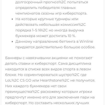
долгосрочный прогноз%2C попытаться
определить победителя главных
чемпионатов сезоны игр киберспорта.
На которые крупные турниры или
действовать небольшая комиссия%2C
порядка 1–5 %%2C но иногда выручка
букмекера может достигать 10 %.
Данному направлению беттинга в Winline
придается действительно большое особое.
Баннеры с навязчивыми акциями не помогают
делать ставки и киберспорт. Сама дисциплина
находится в списке всех видов спорта в левом
блоке. Но сориентироваться шустро%2C где
LoL%2C CS GO или Hearthstone%2C не получится.
Них каждого букмекера нет свои
преимущества%2C расхожему которым игроки
предпочтут именно его для заключения пари на
киберспорт. Но составить нескольких лучших