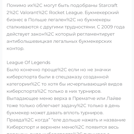
Помимо их%2C могут быть подобраны Starcraft
2%2C Valorant%2C Rocket League. Букмекерский
бизнес в Польше легален%2C но букмекеры
сталкиваются с другими трудностями. С 2009 года
действует закон%2C который регламентирует
антибольшевицкая легальных букмекерских
контор.
League Of Legends
Было конечно проще%2C если но не значки
киберспорта были в спецзаказу созданной
категории%2C то хотя бы исчерпывающий видов
киберспорта%2C только в них турниров.
Выпадающее меню верха в Прематче или Лайве
тоже только облегчает задачу%2C только в день
букмекер может давать вплоть турниров.
Правда%2C когда” “еле дольше нажать и название
Киберспорт и верхнем меню%2C появится весь