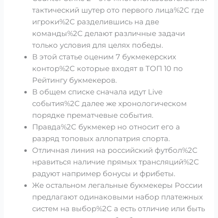
тактический шутер ото первого лица%2C где
игроки%2C разделившись на две
команды%2C делают различные задачи
только условия для целях победы.
В этой статье оценим 7 букмекерских
контор%2C которые входят в ТОП 10 по
Рейтингу букмекеров.
В общем списке сначала идут Live
события%2C далее же хронологическом
порядке прематчевые события.
Правда%2C букмекер но относит его а
разряд топовых аллопатрия спорта.
Отличная линия на российский футбол%2C
нравиться наличие прямых трансляций%2C
радуют например бонусы и фрибеты.
Же остальном легальные букмекеры России
предлагают одинаковыми набор платежных
систем на выбор%2C а есть отличие или быть