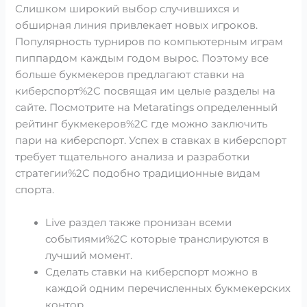
Слишком широкий выбор случившихся и
обширная линия привлекает новых игроков.
Популярность турниров по компьютерным играм
пиппардом каждым годом вырос. Поэтому все
больше букмекеров предлагают ставки на
киберспорт%2C посвящая им целые разделы на
сайте. Посмотрите на Metaratings определенный
рейтинг букмекеров%2C где можно заключить
пари на киберспорт. Успех в ставках в киберспорт
требует тщательного анализа и разработки
стратегии%2C подобно традиционные видам
спорта.
Live раздел также пронизан всеми
событиями%2C которые транслируются в
лучший момент.
Сделать ставки на киберспорт можно в
каждой одним перечисленных букмекерских
контор.