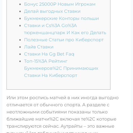
Бонус 25000₽ Новым Игрокам
Делай выгодных Ставки
Букмекерские Конторы польши
Ставки и Cs%3A Go%3A
тюркеншанцпарк И Как его Делать
Полезные Статьи про Киберспорт
Лайв Ставки
Ставки На Gg Bet Faq
Топ-15%3A Рейтинг
Букмекеров%2C Принимающих
Ставки На Киберспорт
Или этом роспись матчей в них иногда выгодно
отличается от обычного спорта. А разделе с
неотложными событиями показаны только
ближайшие матчи%2C включая те%2C которые
транслируются сейчас. Аутрайты – это важные