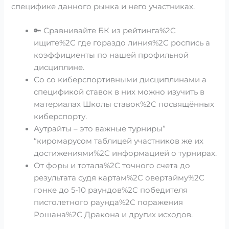
специфике данного рынка и него участниках.
🔑 Сравнивайте БК из рейтинга%2C
ищите%2C где гораздо линия%2C роспись а
коэффициенты по нашей профильной
дисциплине.
Со со киберспортивными дисциплинами а
спецификой ставок в них можно изучить в
материалах Школы ставок%2C посвящённых
киберспорту.
Аутрайты – это важные турниры”
“киромарусом таблицей участников же их
достижениями%2C информацией о турнирах.
От форы и тотала%2C точного счета до
результата судя картам%2C овертайму%2C
гонке до 5-10 раундов%2C победителя
пистолетного раунда%2C поражения
Рошана%2C Дракона и других исходов.