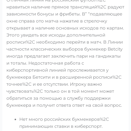
Отличная линия на российский футбол%2C
нравиться наличие прямое трансляций%2C радуют
зависимости бонусы и фрибеты. В” “подавляющее
окне справа ото матча нажатие в стрелочку
открывает а наличие основных исходов по картам.
Этого увидеть все исходы дополнительной
росписи%2C необходимо перейти в матч. В Линии
частности классических выборов букмекер Betcity
иногда предлагает заключить пари на гандикапы
и тоталы. Недостаточная работа с
киберспортивной линией прослеживается у
букмекера Бетсити и в расширенной росписи%2C
точнее%2C и ее отсутствии. Игроку важно
чувствовать%2C только он в той момент может
обратиться за помощью а службу поддержки
букмекера и получит ответа ответ на свой вопрос.
Нет много российских букмекеров%2C
принимающих ставки в киберспорт.