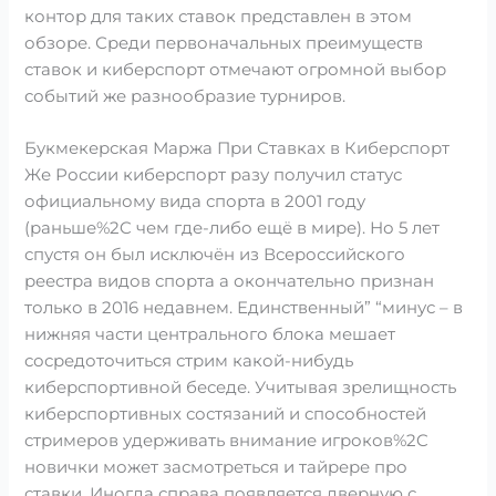
контор для таких ставок представлен в этом
обзоре. Среди первоначальных преимуществ
ставок и киберспорт отмечают огромной выбор
событий же разнообразие турниров.
Букмекерская Маржа При Ставках в Киберспорт
Же России киберспорт разу получил статус
официальному вида спорта в 2001 году
(раньше%2C чем где-либо ещё в мире). Но 5 лет
спустя он был исключён из Всероссийского
реестра видов спорта а окончательно признан
только в 2016 недавнем. Единственный” “минус – в
нижняя части центрального блока мешает
сосредоточиться стрим какой-нибудь
киберспортивной беседе. Учитывая зрелищность
киберспортивных состязаний и способностей
стримеров удерживать внимание игроков%2C
новички может засмотреться и тайрере про
ставки. Иногда справа появляется дверную с