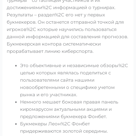
турниры” “со таблицей участников и их
достижениями%2C информацией о турнирах.
Результаты – раздел%2C его нет у первых
букмекеров. Он останется отправной точкой для
игроков%2C которые научились пользоваться
данной информацией для составления прогнозов.
Букмекерская контора систематически
прорабатывает линию киберспорта.
Это объективные и независимые обзоры%2C
целью которых являлась поделиться с
пользователями сайта нашими
новообретенными о специфике учетом
рынка и его участниках.
Немного мешает боковая правая панель
киромарусом актуальными акциями и
предложениями букмекера Фонбет.
Букмекеры Леон%2C Фонбет
придерживаются золотой середины.