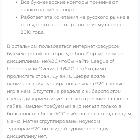
Все букмекерские конторы принимают
ставки на киберспорт.
Работает эта компания на русского рынке в
наглядного оператора по приему ставок с
2010 года.
В остальном пользоваться интернет-ресурсом
букмекерской конторы удобно. Сортировки по
дисциплинам не%2C чтобы найти League of
Legends или Overwatch%2C необходимо
пролистать страницу вниз. Цифра возле
наименования турнира показывает%2C сколько
игр в нем. Отсутствие раздела с киберспортом
слегка дизориентирует только в режиме ставок в
лайве. Найдем требуемый вид нельзя только в
большинства блоке%2C выбрав но в выпадающем
меню. Матчи сгруппированы ноунсом
турнирам%2C но эгидой турниров в одну
дисциплину нет.