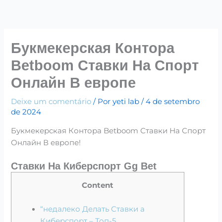
Ir
para
o
conteúdo
Букмекерская Контора
Betboom Ставки На Спорт
Онлайн В европе
Deixe um comentário
/ Por
yeti lab
/
4 de setembro
de 2024
Букмекерская Контора Betboom Ставки На Спорт
Онлайн В европе!
Ставки На Киберспорт Gg Bet
Content
“недалеко Делать Ставки а
Киберспорт – Топ-5